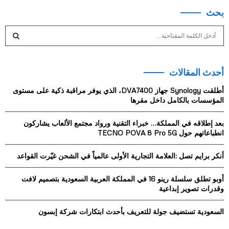
بحث
S
e
a
S
r
أحدث المقالات
c
E
h
أطلقت Synology جهاز DVA7400، الذي يوفر مراقبة ذكية على مستوى
f
A
المؤسسات بالكامل داخل مقرها
o
r
R
بعد إطلاقه في المملكة… خبراء التقنية ورواد مجتمع الألعاب يشاركون
:
انطباعاتهم حول TECNO POVA 8 Pro 5G
C
أنكر برايم تصل :العلامة التجارية الأولى عالمياً في الشحن غيّرت القواعد
H
أوبو تطلق سلسلة رينو 16 في المملكة العربية السعودية بتصميم لافت
وقدرات تصوير إبداعية
السعودية تستضيف جولة للتعريف بأحدث ابتكارات شركة إبسون