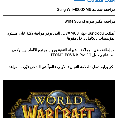
أحدث المقالات
c
E
h
مراجعة سماعة Sony WH-1000XM6
f
A
o
مراجعة مكبر صوت WiiM Sound
r
R
:
أطلقت Synology جهاز DVA7400، الذي يوفر مراقبة ذكية على مستوى
C
المؤسسات بالكامل داخل مقرها
H
بعد إطلاقه في المملكة… خبراء التقنية ورواد مجتمع الألعاب يشاركون
انطباعاتهم حول TECNO POVA 8 Pro 5G
أنكر برايم تصل :العلامة التجارية الأولى عالمياً في الشحن غيّرت القواعد