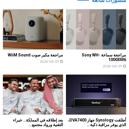
منشورات شائعة
مراجعة سماعة Sony WH-
مراجعة مكبر صوت WiiM Sound
1000XM6
2026-08-07
2026-08-07
أطلقت Synology جهاز DVA7400،
بعد إطلاقه في المملكة… خبراء
الذي يوفر مراقبة ذكية...
التقنية ورواد مجتمع...