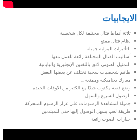
الايجابيات
ثلاثة أنماط قتال مختلفة لكل شخصية
نظام قتال ممتع
التأثيرات المرئية جميلة
أساليب القتال المختلفة رائعة للعمل معها
التمثيل الصوتي لائق باللغتين الإنجليزية واليابانية
طاقم شخصيات سخية تختلف عن بعضها البعض
معارك ديناميكية وممتعة …
وضع قصة مكتوب جيدًا مع الكثير من الأوقات الجيدة
الوصول السريع والسهل
جميلة لمشاهدة الرسومات على غرار الرسوم المتحركة
طريقة لعب يسهل الوصول إليها حتى للمبتدئين
خيارات الصوت رائعة