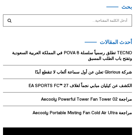
بحث
S
e
a
S
r
أحدث المقالات
c
E
h
TECNO تطلق رسمياً سلسلة POVA 8 في المملكة العربية السعودية
f
A
وتفتح باب الطلب المسبق
o
r
R
شركة Glorious تعلن عن أول سماعة ألعاب لا تنقطع أبدًا
:
C
الكشف عن كيليان مبابي نجماً لغلاف EA SPORTS FC™ 27
H
مراجعة Aecooly Powerful Tower Fan Tower 02
مراجعة Aecooly Portable Misting Fan Cold Air Ultra