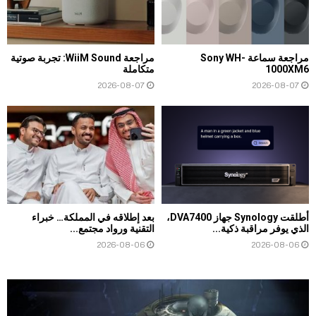
مراجعة سماعة Sony WH-
مراجعة WiiM Sound: تجربة صوتية
1000XM6
متكاملة
2026-08-07
2026-08-07
أطلقت Synology جهاز DVA7400،
بعد إطلاقه في المملكة… خبراء
الذي يوفر مراقبة ذكية...
التقنية ورواد مجتمع...
2026-08-06
2026-08-06