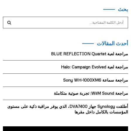
بحث
S
e
a
S
r
أحدث المقالات
c
E
h
مراجعة لعبة BLUE REFLECTION Quartet
f
A
o
مراجعة لعبة Halo: Campaign Evolved
r
R
:
مراجعة سماعة Sony WH-1000XM6
C
H
مراجعة WiiM Sound: تجربة صوتية متكاملة
أطلقت Synology جهاز DVA7400، الذي يوفر مراقبة ذكية على مستوى
المؤسسات بالكامل داخل مقرها