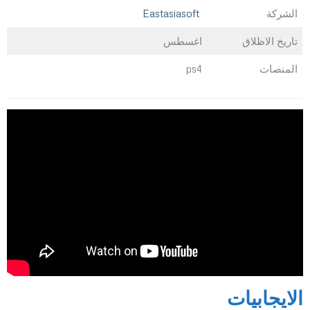
الشركة
Eastasiasoft
تاريخ الاظلاق
اغسطس
المنصات
ps4
الايجابيات