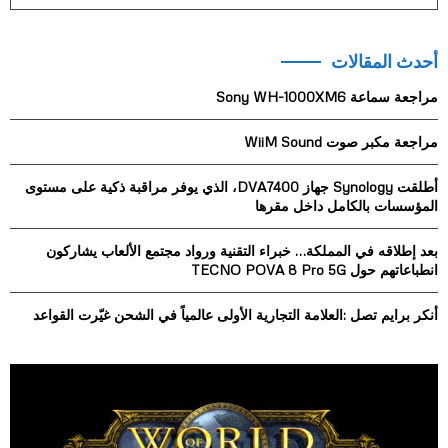
e
a
S
r
أحدث المقالات
c
E
h
مراجعة سماعة Sony WH-1000XM6
f
A
o
مراجعة مكبر صوت WiiM Sound
r
R
:
أطلقت Synology جهاز DVA7400، الذي يوفر مراقبة ذكية على مستوى
C
المؤسسات بالكامل داخل مقرها
H
بعد إطلاقه في المملكة… خبراء التقنية ورواد مجتمع الألعاب يشاركون
انطباعاتهم حول TECNO POVA 8 Pro 5G
أنكر برايم تصل :العلامة التجارية الأولى عالمياً في الشحن غيّرت القواعد