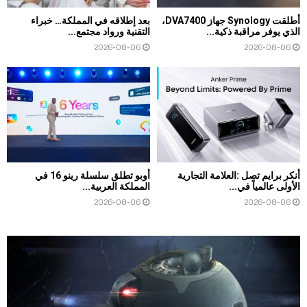
أطلقت Synology جهاز DVA7400،
بعد إطلاقه في المملكة… خبراء
الذي يوفر مراقبة ذكية...
التقنية ورواد مجتمع...
2026-08-06
2026-08-06
أنكر برايم تصل :العلامة التجارية
أوبو تطلق سلسلة رينو 16 في
الأولى عالمياً في...
المملكة العربية...
2026-08-06
2026-08-06