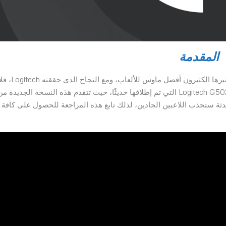
المقدمة
تتمتع ماوس Logitech G502 بشعبية كبيرة بين اللاعبين ويعتبرها الكثيرون أفضل ماوس للألعاب، ومع النجاح الذي حققته
عجب أن المستخدمين كانوا متحمسين بشأن ماوي Logitech G502 X Plus التي تم إطلاقها حديثًا، حيث تتقدم هذه النسخة الجديدة م
حدثة ستجذب اللاعبين الجادين، لذلك تابع هذه المراجعة للحصول على كافة