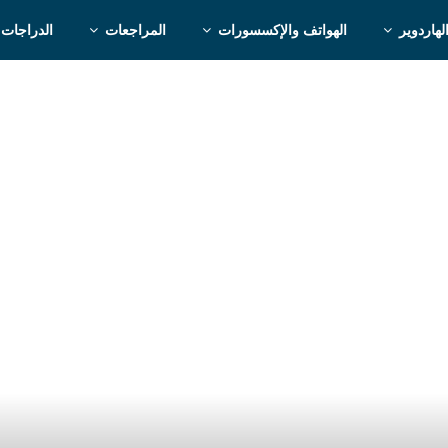
لهاردوير
الهواتف والإكسسورات
المراجعات
الدراجات 