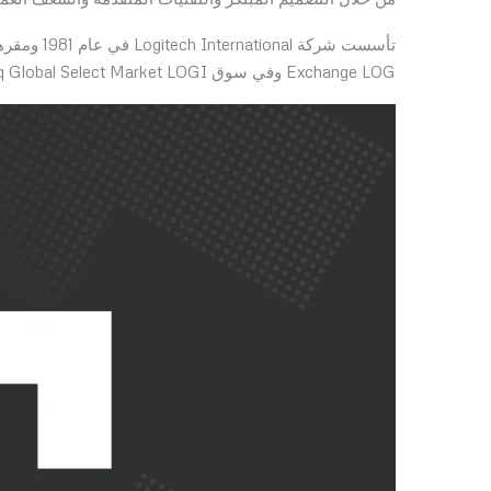
Exchange LOG وفي سوق Nasdaq Global Select Market LOGI