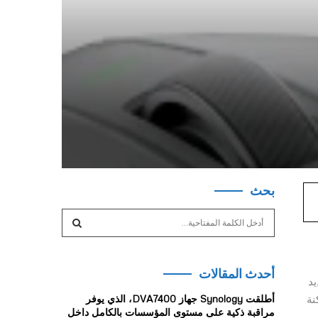
بحث
S
e
a
S
r
أحدث المقالات
c
E
Logi للاعبين العديد
h
نة
أطلقت Synology جهاز DVA7400، الذي يوفر
f
A
مراقبة ذكية على مستوى المؤسسات بالكامل داخل