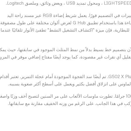
بسحب الماوس اللاسلكي خارج الصندوق ، لاحظنا بعض التغييرات في التصميم فورًا. يعمل شريط إضاءة RGB عبر مسند راحة اليد
ي للبطارية، فإن ميزة “اكتشاف التشغيل النشط” تطفئ الأنوار تلقائيًا عندما
لآن بتصميم خط بسيط بدلاً من نمط المثلث الموجود في سابقتها، حيث يمك
مفتاح في المقدمة والذي يستخدم أيضًا كمحول DPI لتقليل أي نقرات غير مقصودة، كما يوجد أيضًا مفتاح إضافي موفر في المرب
تبدو عجلة التمرير أكثر نعومة وتساهم في وزن أخف لجهاز G502 X Plus. تم أيضًا سد الفجوة الموجودة أمام عجلة التمرير. تعتبر أقدام
يبلغ الوزن الإجمالي لجهاز Logitech G502 X Plus حوالي 106 جرامًا. تطورت ماوسات الألعاب على مر السنين لتصبح أخف وزنًا واصغ
كب في هذا الجانب. على الرغم من وزنه الخفيف مقارنة مع سابقاتها.