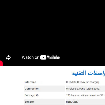
واصفات
التقنية