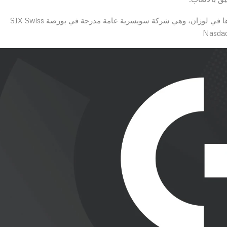
تأسست شركة Logitech International في عام 1981 ومقرها في لوزان، وهي شركة سويسرية عامة مدرجة في بورصة SIX Swiss