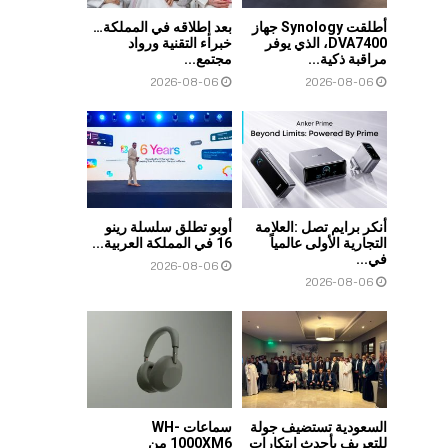
أطلقت Synology جهاز
بعد إطلاقه في المملكة…
DVA7400، الذي يوفر
خبراء التقنية ورواد
مراقبة ذكية...
مجتمع...
2026-08-06
2026-08-06
أنكر برايم تصل :العلامة
أوبو تطلق سلسلة رينو
التجارية الأولى عالمياً
16 في المملكة العربية...
في...
2026-08-06
2026-08-06
السعودية تستضيف جولة
سماعات WH-
للتعريف بأحدث ابتكارات
1000XM6 من