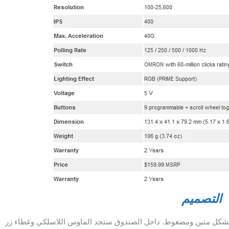
التصميم
Log في صندوق مستطيل الشكل متين ومضغوط. داخل الصندوق ستجد الماوس اللاسلكي وغطاء زر