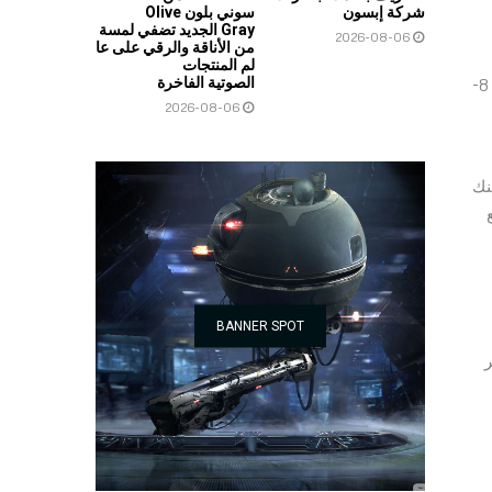
شركة إبسون
سوني بلون Olive
Gray الجديد تضفي لمسة
2026-08-06
من الأناقة والرقي على عا
لم المنتجات
الصوتية الفاخرة
ويقسم الماوس إلى ثلاث لوحات. يمكن تخصيص شريط الإضاءة هذا باستخدام تطبيق G Hub لعرض ألوان مختلفة على طول مصفوفة 8-
2026-08-06
نك
ع
BANNER SPOT
ر