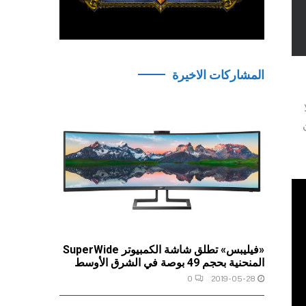
المشاركات الاخيرة
 Logitech، فلا
ن
«فيليبس» تطلق شاشة الكمبيوتر SuperWide
المنحنية بحجم 49 بوصة في الشرق الأوسط
0
2019-05-28