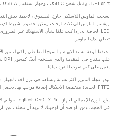
DPI-shift ، وكابل شحن USB-C ، وجهاز استقبال LIGHTSPEED USB-A ، ومحول تمديد USB ، وبعض وثائق، وملصق Logitech.
LED الخاصة به. إذا كنت قلقًا بشأن الاستهلاك غير الضرور
تغطي يدك الماوس.
تحتفظ لوحة مسند الإبهام بالنسيج المطاطي ولكنها تتميز ا
قلب 
يعمل على كتم صوت النقرة تمامًا.
PTFE الجديدة منخفضة الاحتكاك إضافة مرحب بها. يحصل الماوس على انزلاق أفضل بكثير ويعمل على أسطح أكثر صعوبة بسببه.
في الحجم، ومن الواضح أن لوجيتك لا تريد أن تتخلف عن الر