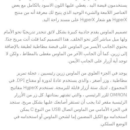
يستخدمون قبضة اليد . يغطي عليها اللون الاسود بالكامل مع بعض
العناصر اللامعة والشيء الوحيد الذي يتيح لك معرفة أنه من منتج
HyperX هو شعار HyperX على مسند راحة اليد.
تصميم الماوس يقدم جاذبية كبيرة بشكل لائق تنحدر تدريجيًا نحو الأمام
ولها ميل مباشر أكثر نحو الخلف. هذا التصميم كما قلت أنت مريح جدًا.
يحتوي الجانب الأيسر من الماوس على قبضة مطاطية لطيفة بالإضافة
إلى زرين. كما أن الجانب الآخر من الماوس مغطى بالمطاط ، ولكن لا
توجد أية أزرار على الجانب الأيمن.
يوجد في الجزء العلوي من الماوس زرين رئيسيين ، عجلة تمرير
مطاطية ، وزر أصغر ، والذي يستخدم عادةً لدورة أو مفتاح DPI. في
المجموع ، لديك ستة أزرار قابلة للبرمجة. تستخدم HyperX مفاتيح
OMRON للزر الرئيسي ، والتي تشتهر بمتانتها. كل زر من الأزرار
الرئيسية مقعر لذا يجب أن تستقر أصابعك عليها بشكل مريح. ستجد
في الجزء الأمامي من الماوس اتصال USB من النوع C يمكن
استخدامه مع الكبل المضمن إما لشحن الماوس أو استخدامه في
الوضع السلكي.