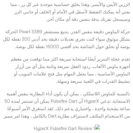
الزرين الأيمن والأيسر. وهذا يخلق حساسية موحدة عبر كل زر ، مما
يعني أنه يمكنك الضغط لأسفل في الأمام أو الخلف أو جانبي الزر
وسيسجل نقرتك بدقة بنفس دقة أي مكان آخر.
حركة الماوس دقيقة بنفس القدر. يتتبع مستشعر Pixart 3389 الحركة
بشكل موثوق سواء كنت تجري تعديلات دقيقة بحد أدنى 200 نقطة لكل
بوصة أو تحلق حول الشاشة بحد أقصى 16000 نقطة لكل بوصة.
تقدم عجلة التمرير أيضًا استجابة سريعة اكثر مما توقعت من معظم
أجهزة ماوس الألعاب. ردود الفعل سريعة وثابتة مثل أي من أزرار
الماوس الأساسية ، مما يجعل المهام مثل فتح علامات التبويب أو
تنشيط القدرات في اللعبة سريعة وسهلة.
بالنسبة للماوس اللاسلكي ، يمكن أن يكون أداء البطارية بنفس أهمية
الاستجابة. تدعي HyperX أن Pulsefire Dart يمكن أن تستمر لمدة 50
ساعة بشحنة واحدة ، واختباري يدعم ذلك. لقد استغرق الأمر أسبوعًا
من الاستخدام المكثف لاستنزاف بطارية Dart بالكامل ، وهذا امر مميز