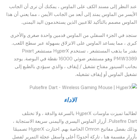
عند النظر إلى مسند الكف على الماوس ، يمكنك أن ترى أن الجانب
الأيسر من الماوس يمتد إلى أبعد من الجانب الأيمن ، مما يعني أن هذا
الماوس مصمم بالتأكيد للاعبين الذين يستخدمون اليد اليمنى.
ستجد في الجزء السفلي من الماوس قدمين واحدة صغرى والأخرى
كبرى ، مما يساعد الماوس على الانزلاق بسهولة عبر سطح اللعب.
بقدر ما يذهب المستشعر ، تستخدم HyperX مستشعر Pixart
PMW3389 وهو مستشعر ضوئي 16000 نقطة في البوصة. يوجد
بجانب السينور مفتاح تشغيل / إيقاف ، والذي سيؤدي بالطبع إلى
تشغيل الماوس أو إيقاف تشغيله.
الاداء
لطالما تميزت ماوسات HyperX بالسرعة والدقة ، ولا تختلف
Pulsefire Dart. أزرار الماوس اليسرى واليمنى سريعة الاستجابة ،
وذلك بفضل مفاتيح Omron الخاصة بهم. اختارت HyperX تصميمًا
بأزرار مقسمة هنا ، تاركة أخدودًا أعلى وأسفل عجلة التمرير لفصل