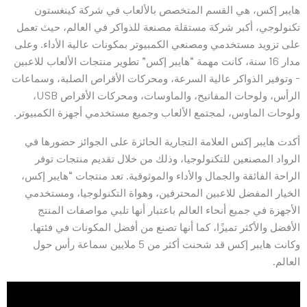
هايبر إكس، هي القسم المتخصص بالألعاب في شركة كينغستون
تكنولوجي، أكبر شركة مستقلة مصنعة للذواكر في العالم، حيث تعمل
على تزويد مستخدمي ومصنعي الكمبيوتر بمكونات عالية الأداء. وعلى
مدار 16 سنة، كانت مهمة “هايبر إكس” تطوير منتجات الألعاب للاعبين
– وتوفير الذواكر عالية السرعة، ومحركات الأقراص الصلبة، وسماعات
الرأس، ولوحات المفاتيح، والماوسات، ومحركات الأقراص USB،
ولوحات الماوس، لمجتمع الألعاب وجميع مستخدمي أجهزة الكمبيوتر.
أكدت هايبر إكس العلامة التجارية الحائزة على الجوائز حضورها في
الرواد المصنعين للتكنولوجيا، وذلك من خلال تقديم منتجات توفر
الراحة الفائقة والجمال والأداء والموثوقية. تعد منتجات “هايبر إكس،
الخيار المفضل للاعبين المحترفين، وهواة التكنولوجيا، ومستخدمي
الأجهزة في جميع أنحاء العالم باعتبار أنها تلبي مواصفات المنتج
الأفضل والأكثر تميزًا، كما أنها تصنع من أفضل المكونات في فئتها.
وكانت هايبر إكس قد شحنت أكثر من 5 ملايين سماعة رأس حول
العالم.