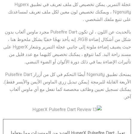
عجلة التمرير. يمكن تخصيص كل ملف تعريف في تطبيق Hyperx
Ngenuity ، ويمكنك تخصيص لون معين لكل ملف تعريف لمساعدتك
على تتبع ملفك الشخصي .
بالحديث عن اللون ، لن تكون Pulsefire Dart مجرد ماوس ألعاب بدون
شكل من أشكال إضاءة RGB. إنه يأخذ نهجًا خفيًا بشكل ملحوظ هنا ،
حيث يضيف إضاءة ملونة إلى جانبي عجلة التمرير وشعار HyperX على
مسند راحة اليد. كما تتوقع ، يمكنك تخصيص كليهما مع عدد قليل من
تأثيرات الإضاءة بما في ذلك دورة الألوان أو الضوء النبضي.
يمنحك تطبيق Ngenuity أيضًا التحكم في كل من أزرار Pulsefire Dart
الأربعة القابلة للبرمجة (يمكن تبديل زري الماوس الأيمن والأيسر فقط).
يمكنك تسجيل تعيين وظائف مخصصة كما تفعل مع أي ماوس ألعاب
آخر.
تعمل HyperX Pulsefire Dart العديد من الممسزات مما يجعلها