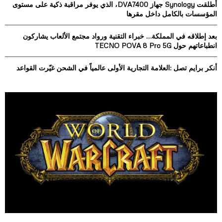
أطلقت Synology جهاز DVA7400، الذي يوفر مراقبة ذكية على مستوى
C
المؤسسات بالكامل داخل مقرها
H
بعد إطلاقه في المملكة… خبراء التقنية ورواد مجتمع الألعاب يشاركون
انطباعاتهم حول TECNO POVA 8 Pro 5G
أنكر برايم تصل :العلامة التجارية الأولى عالمياً في الشحن غيّرت القواعد