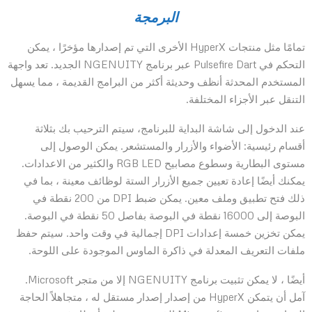
البرمجة
تمامًا مثل منتجات HyperX الأخرى التي تم إصدارها مؤخرًا ، يمكن
التحكم في Pulsefire Dart عبر برنامج NGENUITY الجديد. تعد واجهة
المستخدم المحدثة أنظف وحديثة أكثر من البرامج القديمة ، مما يسهل
التنقل عبر الأجزاء المختلفة.
عند الدخول إلى شاشة البداية للبرنامج، سيتم الترحيب بك بثلاثة
أقسام رئيسية: الأضواء والأزرار والمستشعر. يمكن الوصول إلى
مستوى البطارية وسطوع مصابيح RGB LED والكثير من الاعدادات.
يمكنك أيضًا إعادة تعيين جميع الأزرار الستة لوظائف معينة ، بما في
ذلك فتح تطبيق وملف معين. يمكن ضبط DPI من 200 نقطة في
البوصة إلى 16000 نقطة في البوصة بفاصل 50 نقطة في البوصة.
يمكن تخزين خمسة إعدادات DPI إجمالية في وقت واحد. سيتم حفظ
ملفات التعريف المعدلة في ذاكرة الماوس الموجودة على اللوحة.
أيضًا ، لا يمكن تثبيت برنامج NGENUITY إلا من متجر Microsoft.
آمل أن يتمكن HyperX من إصدار إصدار مستقل له ، متجاهلاً الحاجة