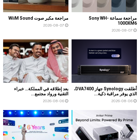
مراجعة سماعة Sony WH-
مراجعة مكبر صوت WiiM Sound
1000XM6
2026-08-07
2026-08-07
أطلقت Synology جهاز DVA7400،
بعد إطلاقه في المملكة… خبراء
الذي يوفر مراقبة ذكية...
التقنية ورواد مجتمع...
2026-08-06
2026-08-06