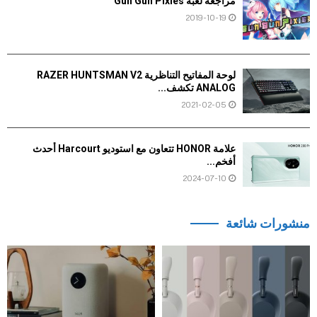
مراجعة لعبة Gun Gun Pixies
2019-10-19
لوحة المفاتيح التناظرية RAZER HUNTSMAN V2
ANALOG تكشف...
2021-02-05
علامة HONOR تتعاون مع استوديو Harcourt أحدث
أفخم...
2024-07-10
منشورات شائعة