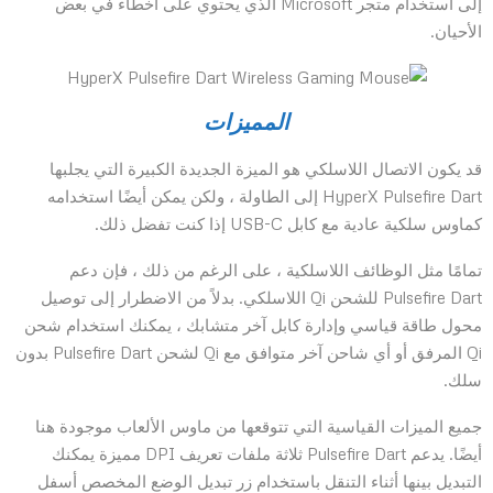
إلى استخدام متجر Microsoft الذي يحتوي على أخطاء في بعض
الأحيان.
المميزات
قد يكون الاتصال اللاسلكي هو الميزة الجديدة الكبيرة التي يجلبها
HyperX Pulsefire Dart إلى الطاولة ، ولكن يمكن أيضًا استخدامه
كماوس سلكية عادية مع كابل USB-C إذا كنت تفضل ذلك.
تمامًا مثل الوظائف اللاسلكية ، على الرغم من ذلك ، فإن دعم
Pulsefire Dart للشحن Qi اللاسلكي. بدلاً من الاضطرار إلى توصيل
محول طاقة قياسي وإدارة كابل آخر متشابك ، يمكنك استخدام شحن
Qi المرفق أو أي شاحن آخر متوافق مع Qi لشحن Pulsefire Dart بدون
سلك.
جميع الميزات القياسية التي تتوقعها من ماوس الألعاب موجودة هنا
أيضًا. يدعم Pulsefire Dart ثلاثة ملفات تعريف DPI مميزة يمكنك
التبديل بينها أثناء التنقل باستخدام زر تبديل الوضع المخصص أسفل