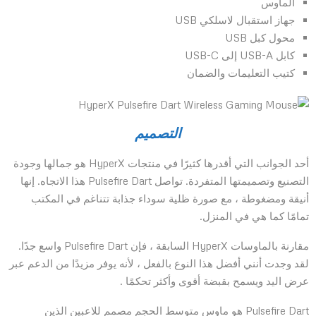
المأوس
جهاز استقبال لاسلكي USB
محول كبل USB
كابل USB-A إلى USB-C
كتيب التعليمات والضمان
التصميم
أحد الجوانب التي أقدرها كثيرًا في منتجات HyperX هو جمالها وجودة
التصنيع وتصميمتها المتفردة. تواصل Pulsefire Dart هذا الاتجاه. إنها
أنيقة ومضغوطة ، مع صورة ظلية سوداء جذابة تتناغم في المكتب
تمامًا كما هي في المنزل.
مقارنة بالماوسات HyperX السابقة ، فإن Pulsefire Dart واسع جدًا.
لقد وجدت أنني أفضل هذا النوع بالفعل ، لأنه يوفر مزيدًا من الدعم عبر
عرض اليد ويسمح بقبضة أقوى وأكثر تحكمًا .
Pulsefire Dart هو ماوس متوسط ​​الحجم مصمم للاعبين الذين