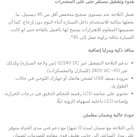
هدوء وتشغيل مستقر حتى على المنحدرات
تعمل الثلاجة عند مستوى ضجيج منخفض أقل من 45 ديسيبل، ما
يجعلها مثالية للاستخدام داخل السيارة أثناء النوم دون إزعاج. كما أن
تصميمها المقاوم للاهتزازات يسمح لها بالعمل بكفاءة حتى لو كانت
السيارة مائلة بزاوية تصل إلى 45°.
منافذ ذكية ومزايا إضافية
تدعم الثلاجة التشغيل عبر 12/24V DC (من ولاعة السيارة) وكذلك
عبر 110~240V AC (للمنازل والمعسكرات).
مزودة بمنفذ USB لشحن هاتفك أو جهازك اللوحي في حالات
الطوارئ.
تحتوي على شاشة LCD رقمية للتحكم الدقيق في درجات الحرارة،
وإضاءة LED داخلية لسهولة الرؤية ليلًا.
جودة عالية وضمان مطمئن
تأتي الثلاجة مع ضمان لمدة 12 شهرًا مع دعم فني مدى الحياة متوفر
على مدار الساعة، إلى جانب تغليف قوي مقاوم للصدمات لضمان