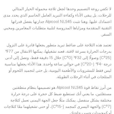
لا تكفي روعة التصميم وحدها لجعل ثلاجة محمولة الخيار المثالي
للرحلات، بل يبقى الأداء وكفاءة التبريد العامل الحاسم الذي يحدد مدى
اعتمادك عليها. وهنا تثبت Alpicool NLS45 جدارتها بفضل قدراتها
التقنية المتقدمة ومزاياها المدروسة لتلبية متطلبات المغامرين ومحبي
السفر.
تعتمد هذه الثلاجة على ضاغط تبريد متطور يجعلها قادرة على النزول
بدرجات الحرارة بسرعة لافتة، فعند تشغيلها، يمكنها الانتقال من 77℉
(25°C) وصولًا إلى 32℉ (0°C) خلال 15 دقيقة فقط، وتصل إلى أدنى
درجة -4℉ (-20°C) في حوالي ساعة واحدة. هذا الأداء يجعلها مناسبة
ليس فقط للمشروبات والأطعمة اليومية، بل حتى لتجميد اللحوم أو
المثلجات في أثناء الرحلات الطويلة.
من أبرز نقاط قوة Alpicool NLS45 هو تصميمها بنظام منطقتين
مستقلتين، ما يعني أنك تستطيع ضبط كل حجرة على درجة حرارة
مختلفة بشكل منفصل. يمكنك مثلًا جعل الجهة اليمنى تعمل كثلاجة
(7°C) والجهة اليسرى كمجمد (-15°C)، أو حتى تشغيلهما معًا كثلاجات
أو كمجمدات حسب حاجتك.