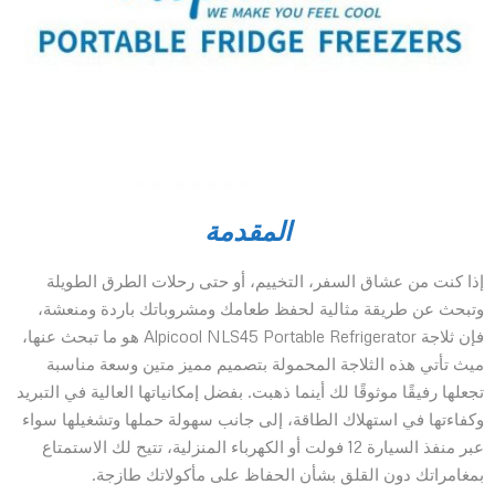
المقدمة
إذا كنت من عشاق السفر، التخييم، أو حتى رحلات الطرق الطويلة
وتبحث عن طريقة مثالية لحفظ طعامك ومشروباتك باردة ومنعشة،
فإن ثلاجة Alpicool NLS45 Portable Refrigerator هو ما تبحث عنها،
ميث تأتي هذه الثلاجة المحمولة بتصميم مميز متين وسعة مناسبة
تجعلها رفيقًا موثوقًا لك أينما ذهبت. بفضل إمكانياتها العالية في التبريد
وكفاءتها في استهلاك الطاقة، إلى جانب سهولة حملها وتشغيلها سواء
عبر منفذ السيارة 12 فولت أو الكهرباء المنزلية، تتيح لك الاستمتاع
بمغامراتك دون القلق بشأن الحفاظ على مأكولاتك طازجة.