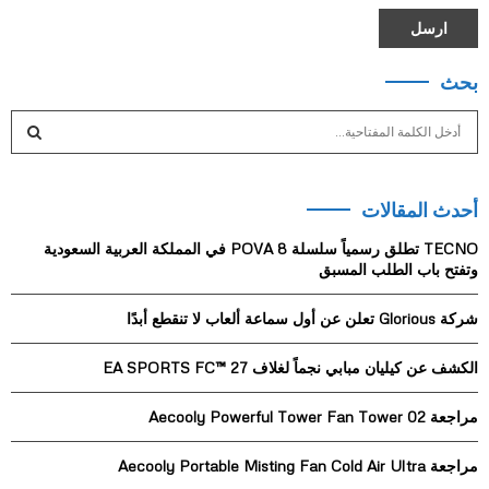
بحث
S
e
a
S
r
أحدث المقالات
c
E
h
TECNO تطلق رسمياً سلسلة POVA 8 في المملكة العربية السعودية
f
A
وتفتح باب الطلب المسبق
o
r
R
شركة Glorious تعلن عن أول سماعة ألعاب لا تنقطع أبدًا
:
C
الكشف عن كيليان مبابي نجماً لغلاف EA SPORTS FC™ 27
H
مراجعة Aecooly Powerful Tower Fan Tower 02
مراجعة Aecooly Portable Misting Fan Cold Air Ultra