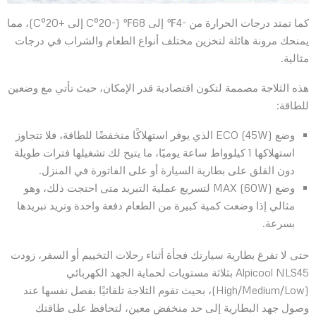
كما تمتد درجات الحرارة من -4℉ إلى 68℉ (-20°C إلى +20°C)، مما
يمنحك مرونة هائلة لتخزين مختلف أنواع الطعام والشراب في درجات
مثالية.
هذه الثلاجة مصممة لتكون اقتصادية قدر الإمكان، حيث تأتي مع وضعين
للطاقة:
وضع ECO (45W) الذي يوفر استهلاكًا منخفضًا للطاقة، فلا تتجاوز
استهلاكها 1 كيلوواط ساعة يوميًا، ما يتيح لك تشغيلها فترات طويلة
دون القلق على بطارية السيارة أو على الفاتورة في المنزل.
وضع MAX (60W) لتسريع عملية التبريد متى احتجت ذلك، وهو
مثالي إذا وضعت كمية كبيرة من الطعام دفعة واحدة وتريد تبريدها
بسرعة.
حتى لا تفرغ بطارية سيارتك فجأة أثناء رحلات التخييم أو السفر، زودت
Alpicool NLS45 بثلاثة مستويات لحماية الجهد الكهربائي
(High/Medium/Low)، بحيث تقوم الثلاجة تلقائيًا بفصل نفسها عند
وصول جهد البطارية إلى حد منخفض معين، لتحافظ على طاقتك