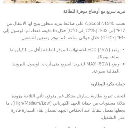
تبريد سريع مع أوضاع موفرة للطاقة
تعتمد Alpicool NLS45 على ضاغط تبريد متطور يتيح لها الانتقال من
77℉ إلى 32℉ (25°C إلى 0°C) خلال 15 دقيقة فقط، ثم الوصول إلى
-4℉ (-20°C) خلال حوالي ساعة. كما توفر وضعين للتشغيل:
وضع ECO (45W) للاستهلاك الموفر للطاقة (أقل من 1 كيلوواط
ساعة يوميًا).
وضع MAX (60W) للتبريد السريع متى أردت الوصول للبرودة
المثالية بسرعة.
حماية ذكية للبطارية
لتجنب تفريغ بطارية سيارتك بشكل غير متوقع، تأتي الثلاجة مزودة
بثلاثة مستويات من حماية الجهد الكهربائي (High/Medium/Low)، ما
يجعلها تفصل تلقائيًا عند انخفاض الجهد لضمان بقاء السيارة قادرة
على التشغيل.