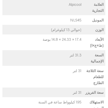
العلامة
‎Alpicool
التجارية
الموديل
‎NLS45
الوزن
(حوالي ‎13 كيلوغرام)
الأبعاد
‎14.8 × 24.33 × 17.4 بوصة
(ط×ع×ا)
السعة
‎31.3 لتر
الإجمالية
سعة الثلاجة
‎31 لتر
للطعام
الطازج
سعة الفريزر
‎31 لتر
الاستهلاك
‎195 كيلوواط ساعة في السنة