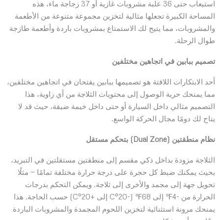
استيعاب حتى 36 علبة مشروبات غازية أو 37 زجاجة ماء، هذه
المساحة الكبيرة تجعلها مثالية لتخزين مجموعة متنوعة من الأطعمة
والمشروبات، مما يتيح لك الاستمتاع بمشروبات باردة وأطعمة طازجة
طوال الرحلة.
تصميم ببابين في اتجاهين مختلفين
أحد الابتكارات اللافتة هو تصميمها ببابين يفتحان في اتجاهين مختلفين،
مما يمنحك حرية الوصول إلى محتويات الثلاجة من أي زاوية، هذا
التصميم مثالي داخل السيارة أو حتى داخل خيمة ضيقة، حيث قد لا
يتاح لك دومًا مجال الحركة الواسع.
نظام منطقتين (Dual Zone) بتحكم مستقل
الثلاجة مزودة بداخل ذكي مقسم إلى منطقتين مستقلتين في التبريد،
بحيث يمكنك ضبط كل حجرة على درجة حرارة مختلفة تمامًا — مثلًا
تحويل جهة إلى مجمد والأخرى إلى ثلاجة. ويمكن التحكم بدرجات
الحرارة من -4℉ إلى 68℉ (-20°C إلى +20°C) حسب الحاجة. هذا
يمنحك مرونة استثنائية لتخزين اللحوم المجمدة والمشروبات الباردة