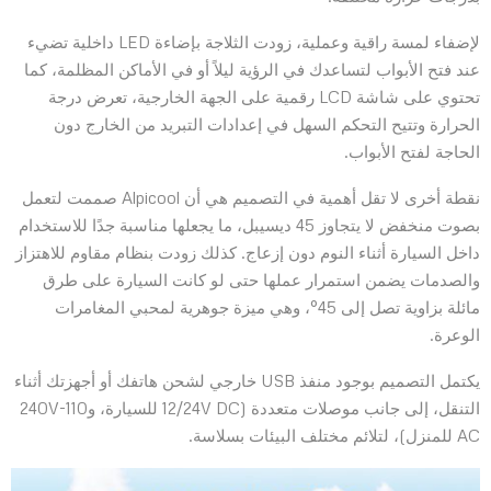
لإضفاء لمسة راقية وعملية، زودت الثلاجة بإضاءة LED داخلية تضيء
عند فتح الأبواب لتساعدك في الرؤية ليلاً أو في الأماكن المظلمة، كما
تحتوي على شاشة LCD رقمية على الجهة الخارجية، تعرض درجة
الحرارة وتتيح التحكم السهل في إعدادات التبريد من الخارج دون
الحاجة لفتح الأبواب.
نقطة أخرى لا تقل أهمية في التصميم هي أن Alpicool صممت لتعمل
بصوت منخفض لا يتجاوز 45 ديسيبل، ما يجعلها مناسبة جدًا للاستخدام
داخل السيارة أثناء النوم دون إزعاج. كذلك زودت بنظام مقاوم للاهتزاز
والصدمات يضمن استمرار عملها حتى لو كانت السيارة على طرق
مائلة بزاوية تصل إلى 45°، وهي ميزة جوهرية لمحبي المغامرات
الوعرة.
يكتمل التصميم بوجود منفذ USB خارجي لشحن هاتفك أو أجهزتك أثناء
التنقل، إلى جانب موصلات متعددة (12/24V DC للسيارة، و110-240V
AC للمنزل)، لتلائم مختلف البيئات بسلاسة.