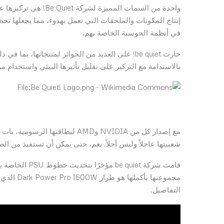
واحدة من السمات المم
إنتاج المكونات والملحقات التي تعمل بهدوء، مما يجعلها تح
في أنظمة الحوسبة الخاصة بهم.
حازت be quiet! على العديد من الجوائز لمنتجاتها،
بالاستدامة مع التركيز على تقليل تأثيرها البيئي واستخدام م
شعبيتها عاجلاً وليس آجلاً. نعم، حتى يمكن أن تستفيد من ال
مجموعتها 
التفاصيل.