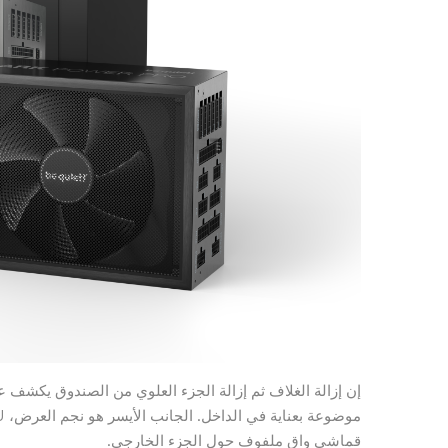
إن إزالة الغلاف ثم إزالة الجزء العلوي من الصندوق يكشف ع
قماشي واقٍ ملفوف حول الجزء الخارجي.