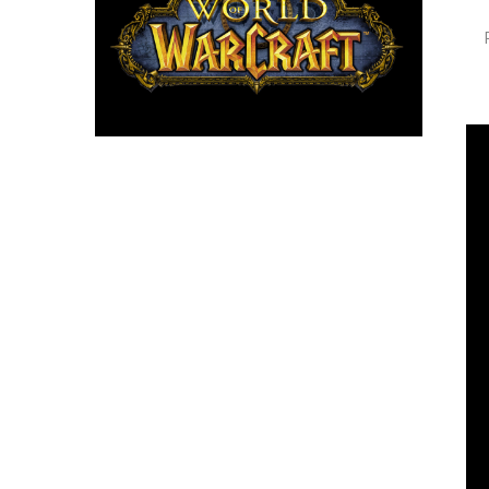
، وقوس غطاء فتحة PCI