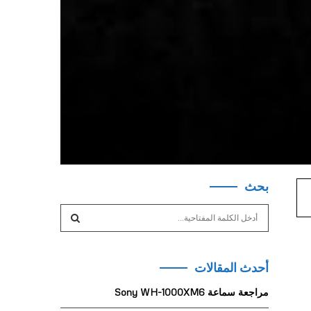
بحث
S
e
a
S
r
أحدث المقالات
c
E
h
مراجعة سماعة Sony WH-1000XM6
f
A