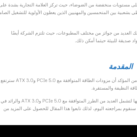
يزة لشركة Be Quiet! هي تركيزها على مستويات منخفضة من الضوضاء، حيث تركز العلامة التجارية بشدة على
ظى بشعبية بين المتحمسين والمهنيين الذين يعطون الأولوية للتشغيل الصا
 بما في ذلك العديد من جوائز من مختلف المطبوعات، حيث تلتزم الشركة أيضًا
واد صديقة للبيئة حيثما أمكن ذلك.
المقدمة
مع إصدار كل من NVIDIA وAMD لبطاقتها الرسومية، بات من المؤكد أن مزودات الطاقة المتوافقة مع PCIe 5.0 وATX 3.0 سترتفع
طاقة النظيفة والمستقرة.
قامت شركة be quiet مؤخرًا بتحديث خطوط PSU الخاصة بها لتشمل العديد من الطرز المتوافقة مع PCIe 5.0 وATX 3.0 والرائد في
بأكملها هو طراز Dark Power Pro 1600W الذي سنقوم بمراجعته اليوم، لذلك تابعوا هذا المقال للحصول على المزيد من