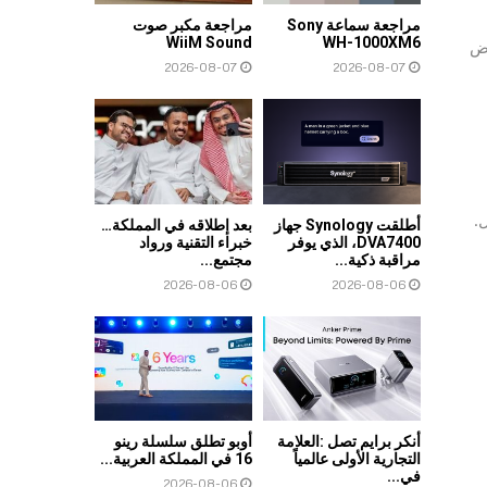
مراجعة سماعة Sony
مراجعة مكبر صوت
WiiM Sound
WH-1000XM6
رض
2026-08-07
2026-08-07
ل.
أطلقت Synology جهاز
بعد إطلاقه في المملكة…
DVA7400، الذي يوفر
خبراء التقنية ورواد
مراقبة ذكية...
مجتمع...
2026-08-06
2026-08-06
أنكر برايم تصل :العلامة
أوبو تطلق سلسلة رينو
التجارية الأولى عالمياً
16 في المملكة العربية...
في...
2026-08-06