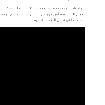
لحزام OCK، ومسامير فيليبس ذات الرأس السداسي، و
الكابلات التي تحمل العلامة التجارية.