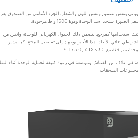
، وياتي بنفس تصميم ونفس اللون والشعار، الجزء الأمامي من الصندوق يع
ة ستجد اسم الوحدة وقوة 1600 واط موجودة.
كنك استخدامها كمرجع. يتضمن ذلك الجدول الكهربائي للوحدة، واثنين من
شريطي ثنائي الأبعاد، هذا الأخير يوجهك إلى تفاصيل المنتج. كما يشير
 ATX v3.0 وPCIe 5.0.
لرئيسي تستقبلنا وحدة PSU، وهي ملفوفة في غلاف من القماش وموضعة في رغوة كثيفة لحماية الوحدة أثناء النق
ومجموعات الملحقات.