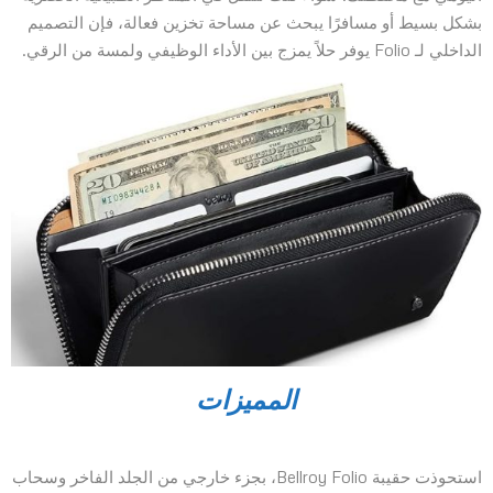
بشكل بسيط أو مسافرًا يبحث عن مساحة تخزين فعالة، فإن التصميم
الداخلي لـ Folio يوفر حلاً يمزج بين الأداء الوظيفي ولمسة من الرقي.
المميزات
استحوذت حقيبة Bellroy Folio، بجزء خارجي من الجلد الفاخر وسحاب