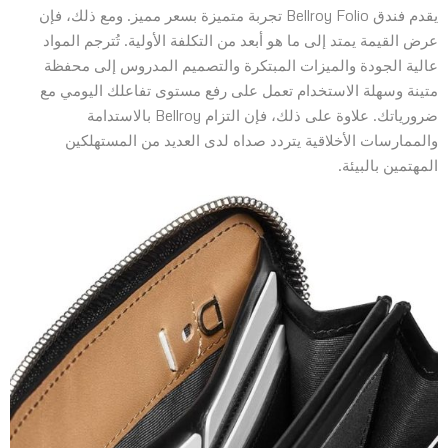
يقدم فندق Bellroy Folio تجربة متميزة بسعر مميز. ومع ذلك، فإن
عرض القيمة يمتد إلى ما هو أبعد من التكلفة الأولية. تُترجم المواد
عالية الجودة والميزات المبتكرة والتصميم المدروس إلى محفظة
متينة وسهلة الاستخدام تعمل على رفع مستوى تفاعلك اليومي مع
ضرورياتك. علاوة على ذلك، فإن التزام Bellroy بالاستدامة
والممارسات الأخلاقية يتردد صداه لدى العديد من المستهلكين
المهتمين بالبيئة.