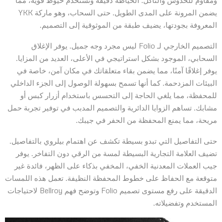
يضمن المرونة على المدى الطويل. حتى السحاب، وهو ماركة YKK
المعروفة بجودتها، يضيف طبقة من الموثوقية إلى التصميم.
التصميم الخارجي لـ Folio ليس مجرد وجه جميل. يوفر الإغلاق
السحابي، الموجود بشكل استراتيجي في الأعلى، العديد من المزايا.
يوفر إغلاقًا آمنًا، مما يضمن بقاء متعلقاتك في مكان آمن، خاصة في
البيئات المزدحمة. كما أنها تسمح بسهولة الوصول إلى الجزء الداخلي
للمحفظة، مما يلغي الحاجة إلى التحسس باستخدام أزرار كبس أو
مشابك. تساهم الزوايا الدائرية والتصميم المدبب في توفير تجربة حمل
مريحة، مما يمنع المحفظة من الحفر في جيبك.
حتى التفاصيل التي تبدو بسيطة تكشف عن اهتمام بيلروي بالتفاصيل.
تضيف العلامة التجارية البسيطة لمسة من الرقي دون التفاخر. يوفر
جيب العملات المعدنية الخفي، المخفي بذكاء على الظهر، فائدة غير
متوقعة مع الحفاظ على خطوط المحفظة النظيفة. تعمل هذه اللمسات
الدقيقة على رفع مستوى تصميم Folio وتوضح فهم Bellroy لاحتياجات
المستخدم وتفضيلاته.