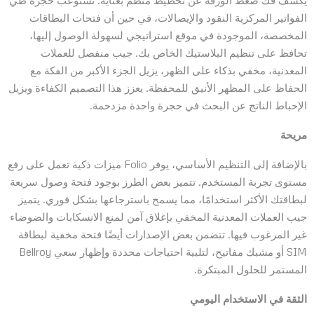
يكشف فك ضغط الورقة عن تخطيط منظم بعناية. تستوعب حجرة طي
الفواتير المركزية النقود والإيصالات، في حين أن فتحات البطاقات
المخصصة، الموجودة في موقع استراتيجي لسهولة الوصول إليها،
تحافظ على تنظيم البلاستيك الخاص بك. جيب منفصل للعملات
المعدنية، مخفي بذكاء على الظهر، يزيل الجزء الأكبر من الفكة مع
الحفاظ على المظهر الأنيق للمحفظة. يعزز هذا التصميم الكفاءة ويزيل
الإحباط الناتج عن البحث في حجرة واحدة مزدحمة.
مريحة
بالإضافة إلى التنظيم الأساسي، يوفر Folio ميزات ذكية تعمل على رفع
مستوى تجربة المستخدم. تتميز بعض الطرز بوجود فتحة وصول سريعة
لبطاقتك الأكثر استخدامًا، مما يسمح باسترجاعها بشكل فوري. يتميز
جيب العملات المعدنية المخفي بإغلاق آمن لمنع الانسكابات والضوضاء
غير المرغوب فيها. تتضمن بعض الإصدارات أيضًا فتحة مخفية لبطاقة
SIM أو مشبك مفاتيح، لتلبية احتياجات محددة وإظهار سعي Bellroy
المستمر للحلول المبتكرة.
الثقة في الاستخدام اليومي