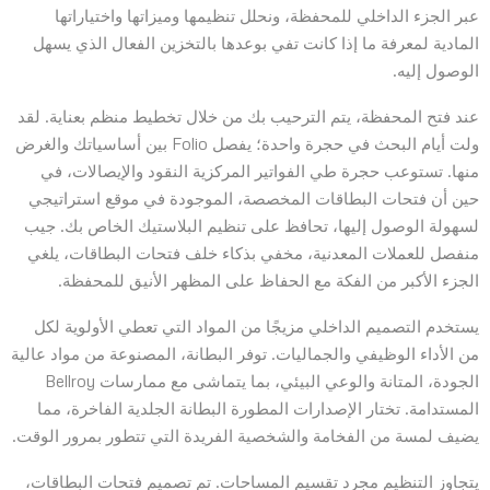
عبر الجزء الداخلي للمحفظة، ونحلل تنظيمها وميزاتها واختياراتها
المادية لمعرفة ما إذا كانت تفي بوعدها بالتخزين الفعال الذي يسهل
الوصول إليه.
عند فتح المحفظة، يتم الترحيب بك من خلال تخطيط منظم بعناية. لقد
ولت أيام البحث في حجرة واحدة؛ يفصل Folio بين أساسياتك والغرض
منها. تستوعب حجرة طي الفواتير المركزية النقود والإيصالات، في
حين أن فتحات البطاقات المخصصة، الموجودة في موقع استراتيجي
لسهولة الوصول إليها، تحافظ على تنظيم البلاستيك الخاص بك. جيب
منفصل للعملات المعدنية، مخفي بذكاء خلف فتحات البطاقات، يلغي
الجزء الأكبر من الفكة مع الحفاظ على المظهر الأنيق للمحفظة.
يستخدم التصميم الداخلي مزيجًا من المواد التي تعطي الأولوية لكل
من الأداء الوظيفي والجماليات. توفر البطانة، المصنوعة من مواد عالية
الجودة، المتانة والوعي البيئي، بما يتماشى مع ممارسات Bellroy
المستدامة. تختار الإصدارات المطورة البطانة الجلدية الفاخرة، مما
يضيف لمسة من الفخامة والشخصية الفريدة التي تتطور بمرور الوقت.
يتجاوز التنظيم مجرد تقسيم المساحات. تم تصميم فتحات البطاقات،