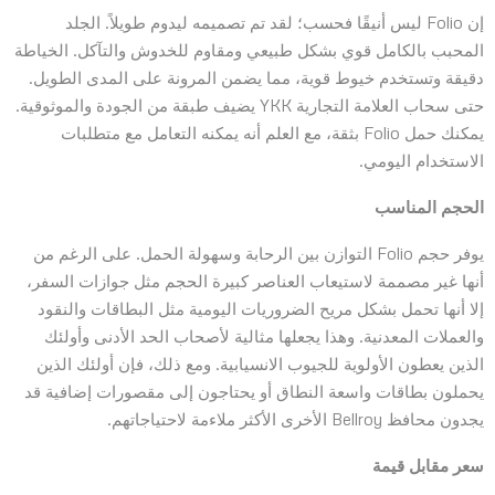
إن Folio ليس أنيقًا فحسب؛ لقد تم تصميمه ليدوم طويلاً. الجلد
المحبب بالكامل قوي بشكل طبيعي ومقاوم للخدوش والتآكل. الخياطة
دقيقة وتستخدم خيوط قوية، مما يضمن المرونة على المدى الطويل.
حتى سحاب العلامة التجارية YKK يضيف طبقة من الجودة والموثوقية.
يمكنك حمل Folio بثقة، مع العلم أنه يمكنه التعامل مع متطلبات
الاستخدام اليومي.
الحجم المناسب
يوفر حجم Folio التوازن بين الرحابة وسهولة الحمل. على الرغم من
أنها غير مصممة لاستيعاب العناصر كبيرة الحجم مثل جوازات السفر،
إلا أنها تحمل بشكل مريح الضروريات اليومية مثل البطاقات والنقود
والعملات المعدنية. وهذا يجعلها مثالية لأصحاب الحد الأدنى وأولئك
الذين يعطون الأولوية للجيوب الانسيابية. ومع ذلك، فإن أولئك الذين
يحملون بطاقات واسعة النطاق أو يحتاجون إلى مقصورات إضافية قد
يجدون محافظ Bellroy الأخرى الأكثر ملاءمة لاحتياجاتهم.
سعر مقابل قيمة