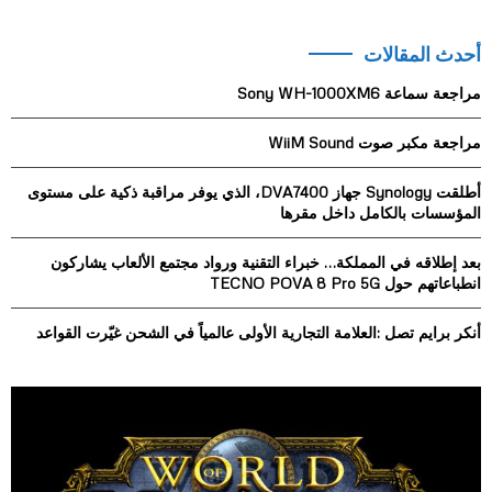
a
S
r
أحدث المقالات
c
E
h
مراجعة سماعة Sony WH-1000XM6
f
A
o
مراجعة مكبر صوت WiiM Sound
r
R
:
أطلقت Synology جهاز DVA7400، الذي يوفر مراقبة ذكية على مستوى
C
المؤسسات بالكامل داخل مقرها
H
بعد إطلاقه في المملكة… خبراء التقنية ورواد مجتمع الألعاب يشاركون
انطباعاتهم حول TECNO POVA 8 Pro 5G
أنكر برايم تصل :العلامة التجارية الأولى عالمياً في الشحن غيّرت القواعد