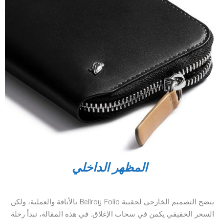
المظهر الداخلي
ينضح التصميم الخارجي لحقيبة Bellroy Folio بالأناقة والعملية، ولكن
السحر الحقيقي يكمن في سحاب الإغلاق. في هذه المقالة، نبدأ رحلة