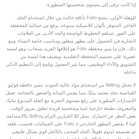
إذا كانت ترقى إلى مستوى شخصيتها المتطورة.
للوهلة الأولى، ينضح Folio بأناقة خالدة من خلال استخدام الجلد
الفاخر، المتوفر بألوان كلاسيكية متنوعة، يرفع من جمالية المحفظة
على الفور. تساهم الخطوط الواضحة والحد الأدنى من العلامات
التجارية في الحصول على مظهر متطور ومناسب خاصة النساء. ومع
ذلك، فإن ما يميز محفظة Folio هو إغلاقها الفريد بسحاب، وهو لمسة
عصرية على تصميم المحفظة التقليدية. ويضيف هذا لمسة من
التشويق والأداء الوظيفي، مما يثير الفضول ويلمح إلى التنظيم الذكي
بداخله.
لا تخجل Bellroy من استخدام مواد عالية الجودة. تتميز حافظة فوليو
القياسية بجلد معتمد بيئيًا، مما يضمن المتانة والشعور بالفخامة. تعمل
الإصدارات المطورة على رفع مستوى التجربة مع الجلد المدبوغ نباتيًا،
والمعروف بطبقة خارجية غنية وشخصية فريدة تتطور بمرور الوقت.
بغض النظر عن اختيارك، يمثل كلا الخيارين التزام Bellroy باالاستدامة،
كما لا يقتصر المظهر الخارجي لـ Folio على الجماليات فحسب، فلقد
تم تصميمه ليدوم طويلاً. الجلد المحبب بالكامل قوي بشكل طبيعي
ومقاوم للخدوش والتآكل. الخياطة دقيقة وتستخدم خيوط قوية، مما