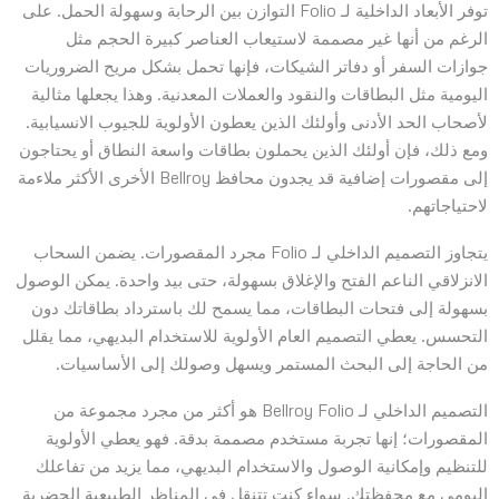
توفر الأبعاد الداخلية لـ Folio التوازن بين الرحابة وسهولة الحمل. على
الرغم من أنها غير مصممة لاستيعاب العناصر كبيرة الحجم مثل
جوازات السفر أو دفاتر الشيكات، فإنها تحمل بشكل مريح الضروريات
اليومية مثل البطاقات والنقود والعملات المعدنية. وهذا يجعلها مثالية
لأصحاب الحد الأدنى وأولئك الذين يعطون الأولوية للجيوب الانسيابية.
ومع ذلك، فإن أولئك الذين يحملون بطاقات واسعة النطاق أو يحتاجون
إلى مقصورات إضافية قد يجدون محافظ Bellroy الأخرى الأكثر ملاءمة
لاحتياجاتهم.
يتجاوز التصميم الداخلي لـ Folio مجرد المقصورات. يضمن السحاب
الانزلاقي الناعم الفتح والإغلاق بسهولة، حتى بيد واحدة. يمكن الوصول
بسهولة إلى فتحات البطاقات، مما يسمح لك باسترداد بطاقاتك دون
التحسس. يعطي التصميم العام الأولوية للاستخدام البديهي، مما يقلل
من الحاجة إلى البحث المستمر ويسهل وصولك إلى الأساسيات.
التصميم الداخلي لـ Bellroy Folio هو أكثر من مجرد مجموعة من
المقصورات؛ إنها تجربة مستخدم مصممة بدقة. فهو يعطي الأولوية
للتنظيم وإمكانية الوصول والاستخدام البديهي، مما يزيد من تفاعلك
اليومي مع محفظتك. سواء كنت تتنقل في المناظر الطبيعية الحضرية