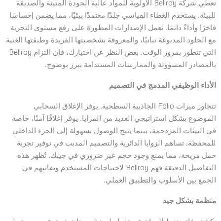
تعطي شركة Bellroy الأولوية للمواد عالية الجودة المتينة والصديقة
للبيئة. يستخدم الغطاء القياسي جلدًا معتمدًا بيئيًا، مما يضمن إحساسًا
فاخرًا وأداءً دائمًا. تعمل الإصدارات المطورة على رفع مستوى التجربة
مع الجلود المدبوغة نباتيًا، والمعروفة بشخصيتها الفريدة وطبقتها الغنية
التي تتطور بمرور الوقت. بغض النظر عن اختيارك، فإن التزام Bellroy
بالمصادر المسؤولة والممارسات المستدامة يبرز بوضوح.
الأداء الوظيفي المدمج في التصميم
تتجاوز ميزات Folio الجاذبية السطحية. يوفر الإغلاق السحابي
الموضوع بشكل استراتيجي العديد من المزايا. يوفر إغلاقًا آمنًا، خاصة
في البيئات المزدحمة، بينما يتيح الوصول بسهولة إلى الجزء الداخلي
للمحفظة. تساهم الزوايا الدائرية والتصميم المدبب في توفير تجربة
حمل مريحة، مما يمنع وجود حجم غير ضروري في جيبك. تُظهر هذه
التفاصيل الدقيقة فهم Bellroy لاحتياجات المستخدم وتفانيهم في
الجمع بين الأسلوب والتطبيق العملي.
منظمة بشكل جيد