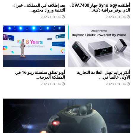
أطلقت Synology جهاز DVA7400،
بعد إطلاقه في المملكة… خبراء
الذي يوفر مراقبة ذكية...
التقنية ورواد مجتمع...
2026-08-06
2026-08-06
أنكر برايم تصل :العلامة التجارية
أوبو تطلق سلسلة رينو 16 في
الأولى عالمياً في...
المملكة العربية...
2026-08-06
2026-08-06