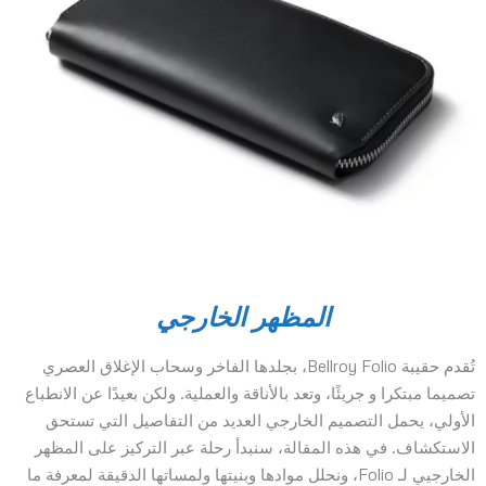
المظهر الخارجي
تُقدم حقيبة Bellroy Folio، بجلدها الفاخر وسحاب الإغلاق العصري
تصميما مبتكرا و جريئًا، وتعد بالأناقة والعملية. ولكن بعيدًا عن الانطباع
الأولي، يحمل التصميم الخارجي العديد من التفاصيل التي تستحق
الاستكشاف. في هذه المقالة، سنبدأ رحلة عبر التركيز على المظهر
الخارجيي لـ Folio، ونحلل موادها وبنيتها ولمساتها الدقيقة لمعرفة ما