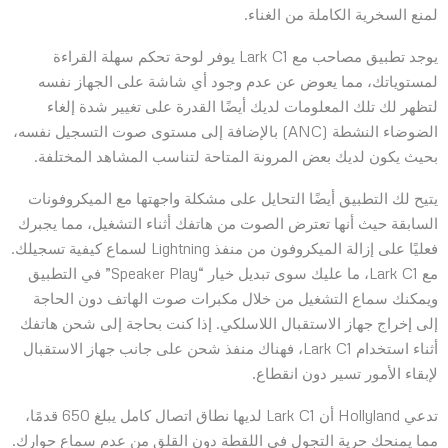
لمنع السخرية الكاملة من الغناء.
يوجد تطبيق مصاحب مع Lark C1 يوفر لوحة تحكم سهلة القراءة
لمستوياتك، مما يعوض عن عدم وجود أي شاشة على الجهاز نفسه
لتظهر لك تلك المعلومات لديك أيضًا القدرة على تغيير شدة إلغاء
الضوضاء النشطة (ANC) بالإضافة إلى مستوى صوت التسجيل نفسه،
بحيث يكون لديك بعض المرونة المتاحة لتناسب المشاهد المختلفة.
يتيح لك التطبيق أيضًا التحايل على مشكلة واجهتها مع الميكروفونات
السابقة حيث أنها تعترض الصوت من هاتفك أثناء التشغيل، مما يجبرك
فعليًا على إزالة الميكروفون من منفذ Lightning لسماع كيفية تسجيلك.
مع Lark C1، ما عليك سوى تبديل خيار “Speaker Play” في التطبيق
ويمكنك سماع التشغيل من خلال مكبرات صوت الهاتف دون الحاجة
إلى إخراج جهاز الاستقبال اللاسلكي. إذا كنت بحاجة إلى شحن هاتفك
أثناء استخدام Lark C1، فهناك منفذ شحن على جانب جهاز الاستقبال
لإبقاء الأمور تسير دون انقطاع.
تدعي Hollyland أن Lark C1 لديها نطاق اتصال كامل يبلغ 650 قدمًا،
مما يمنحك حرية التجول في اللقطة دون القلق من عدم سماع حوارك.