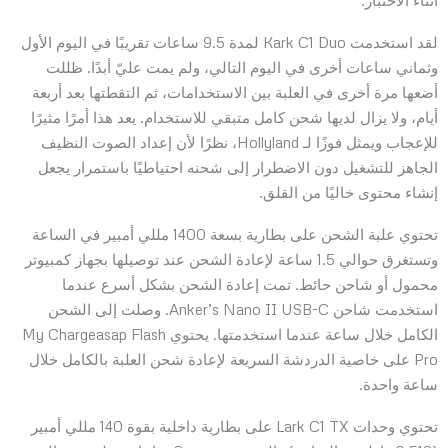
لقد استخدمت Kark C1 Duo لمدة 9.5 ساعات تقريبًا في اليوم الأول
وثماني ساعات أخرى في اليوم التالي، ولم يمت عليّ أبدًا. ظللت
أضعها مرة أخرى في العلبة بين الاستخدامات، ثم التقطتها بعد أربعة
أيام، ولا يزال لديها شحن كامل متبقي للاستخدام. يعد هذا أمرًا مثيرًا
للإعجاب ويمثل فوزًا لـ Hollyland، نظرًا لأن إعداد الصوت النظيف
الجاهز للتشغيل دون الاضطرار إلى شحنه احتياطيًا باستمرار يجعل
إنشاء محتوى خاليًا من القلق.
تحتوي علبة الشحن على بطارية بسعة 1400 مللي أمبير في الساعة
وتستغرق حوالي 1.5 ساعة لإعادة الشحن عند توصيلها بجهاز كمبيوتر
محمول أو شاحن حائط. تمت إعادة الشحن بشكل أسرع عندما
استخدمت شاحن Anker’s Nano II USB-C. وصلت إلى الشحن
الكامل خلال ساعة عندما استخدمتها. يحتوي My Chargeasap Flash
Pro على خاصية الدردشة السريعة لإعادة شحن العلبة بالكامل خلال
ساعة واحدة.
تحتوي وحدات Lark C1 TX على بطارية داخلية بقوة 140 مللي أمبير