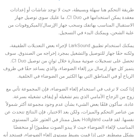
طريقة التحكم هنا سهلة وبسيطة، حيث لا توجد شاشات أو إعدادات
معقدة يمكن استخدامها في C1 Duo. ما عليك سوى توصيل جهاز
الاستقبال المناسب بهاتفك وسحب جهاز الإرسال/الميكروفونات من
علبة الشحن، ويمكنك البدء في التسجيل.
يمكنك استخدام تطبيق LarkSound لإجراء بعض التعديلات الطفيفة،
ولكنه حقًا جهاز للتوصيل والتشغيل بمجرد إخراجه من الصندوق. سوف
تحصل على تسجيلات صوتية ممتازة خلال ثوانٍ من توصيل C1 Duo.
يتميز كل جهاز إرسال بزر إلغاء الضوضاء، والذي يساعد حقًا في ظروف
الرياح أو في المناطق التي بها الكثير من الضوضاء في الخلفية.
إذا كنت لا ترغب في استخدام إلغاء الضوضاء، فإن المجموعة تأتي مع
زوج من الزجاج الأمامي الذي يتم تشغيله أو إيقاف تشغيله بسرعة.
عادة، سأكون قلقًا بعض الشيء بشأن عدم وجود مجموعة أكثر شمولاً
من عناصر التحكم والميزات، ولكن بعد الاختبار، فإن النتائج تتحدث عن
نفسها. لقد قامت Hollyland بعمل ممتاز في العثور على المستوى
المناسب لإلغاء الضوضاء حيث لا يبدو الصوت مطمورًا أو منخفضًا
بشكل مصطنع. حتى إذا قمت بضبط مستوى إلغاء الضوضاء، فستجد أنه