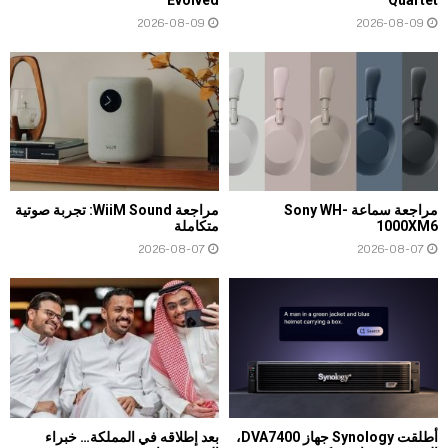
Evolved
Quartet
2026-08-09
2026-08-09
مراجعة سماعة Sony WH-
مراجعة WiiM Sound: تجربة صوتية
1000XM6
متكاملة
2026-08-07
2026-08-07
أطلقت Synology جهاز DVA7400،
بعد إطلاقه في المملكة… خبراء