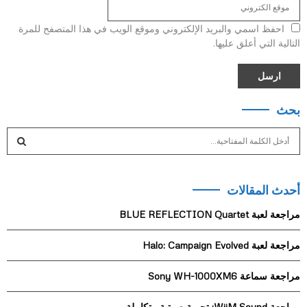
احفظ اسمي والبريد الإلكتروني وموقع الويب في هذا المتصفح للمرة
التالية التي أعلق عليها.
بحث
S
e
a
S
r
أحدث المقالات
c
E
h
مراجعة لعبة BLUE REFLECTION Quartet
f
A
o
مراجعة لعبة Halo: Campaign Evolved
r
R
:
مراجعة سماعة Sony WH-1000XM6
C
H
مراجعة WiiM Sound: تجربة صوتية متكاملة