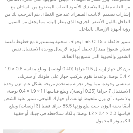
من العلبة مقابل البلاستيك الأسود الصلب المصنوع من الساتان مع
إشارات تصميم الأنابيب الصفراء. عند فتح الغطاء، يتم الترحيب بك من
الداخل باللون الأصفر الجريء الذي ينظر إليك، مما يجعل من السهل
رؤية أجهزة الإرسال بالداخل.
تتميز حافظة Lark C1 Duo بحواف منحنية ومستديرة مع خطوط ناعمة
تعطي شعورًا ممتازًا. تحمل أجهزة الإرسال ووحدة الاستقبال نفس
الشعور والحيوية التي تتمتع بها الحالة.
يزن كل جهاز إرسال 11.5 جرامًا (0.40 أونصة)، ويبلغ مقاسه 0.8 × 1.9
× 0.4 بوصة، وعندما تقوم بتركيب جهاز على طوقك أو سترتك،
ستنسى وجوده، مما يوفر تجربة مستخدم مريحة بشكل عام. تزن وحدة
الاستقبال 7 جرامًا (0.25 أونصة)، ويبلغ قياسها 1.1 × 1.9 × 0.4 بوصة،
ولا تضيف أي وزن ملحوظ لهاتفك أو جهازك اللوحي. تتميز علبة الشحن
أيضًا بخفة الوزن حيث يبلغ وزنها 85.5 جرامًا فقط (3 أونصات) ويبلغ
قياسها 3.3 × 2.4 × 1.2 بوصة؛ بالكاد ستلاحظه في جيبك أو حقيبة
الكمبيوتر المحمول.