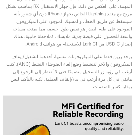
المهمة. على العكس من ذلك، فإن جهاز الاستقبال RX يتناسب بشكل
مريح مع منفذ Lightning الخاص بجهاز iPhone دون أي شعور بأنه
سيسقط عن طريق الخطأ، والمشبك الموجود على الميكروفون
الموجود على طية الصدر هو نفس طول جسمه مما يمنحه مساحة
واسعة للحصول على قبضة جدية. ملابسك. كملاحظة جانبية، هناك
إصدار USB-C من Lark C1 للاستخدام مع هواتف Android.
يوجد زرين فقط على الميكروفونات نفسها، أحدهما لتشغيل/إيقاف
الميكروفون والآخر لتنشيط وضع إلغاء الضوضاء النشط (ANC). كنت
أرغب في رؤية زر التسجيل متضمنًا حتى لا أضطر إلى الرجوع إلى
هاتفي في كل مرة أرغب في بدء/إيقاف العملية، لكنه بالتأكيد ليس
بمثابة كسر للصفقات.