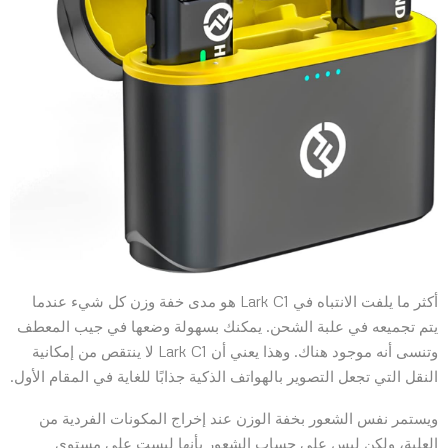
أكثر ما يلفت الانتباه في Lark C1 هو مدى خفة وزن كل شيء عندما
يتم تجميعه في علبة الشحن. يمكنك بسهولة وضعها في جيب المعطف
وتنسى أنه موجود هناك. وهذا يعني أن Lark C1 لا ينتقص من إمكانية
النقل التي تجعل التصوير بالهواتف الذكية جذابًا للغاية في المقام الأول.
ويستمر نفس الشعور بخفة الوزن عند إخراج المكونات الفردية من
العلبة، ولكن ليس على حساب الشعور بأنها ليست على مستوى