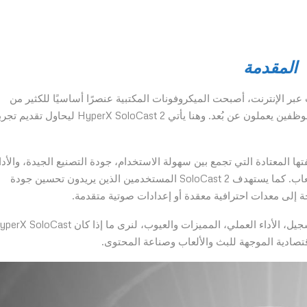
المقدمة
عبر الإنترنت، أصبحت الميكروفونات المكتبية عنصرًا أساسيًا للكثير من
المستخدمين، سواء كانوا لاعبين أو منشئي محتوى أو حتى موظفين يعملون عن بُعد. وهنا يأتي HyperX SoloCast 2 ليحاول تق
ى فلسفتها المعتادة التي تجمع بين سهولة الاستخدام، جودة التصنيع الجيدة، والأدا
الموثوق، مع تصميم مدمج يناسب مختلف بيئات العمل والألعاب. كما يستهدف SoloCast 2 المستخدمين الذين يريدون تحسين جودة
جة إلى معدات احترافية معقدة أو إعدادات صوتية متقدمة.
وفي هذه المراجعة نستعرض تصميم الميكروفون، جودة التسجيل، الأداء العملي، المميزات والعيوب، لنرى ما إذا كان ast