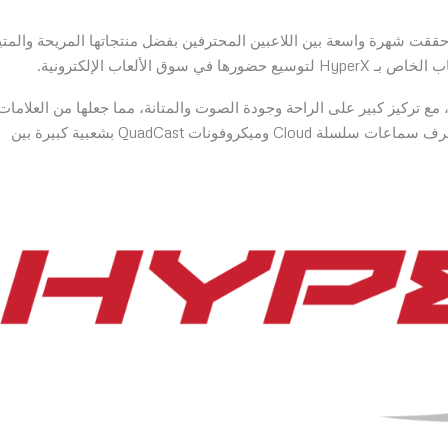
 HyperX كعلامة تابعة لشركة Kingston Technology وحققت شهرة واسعة بين اللاعبين المحترفين بفضل منتجاتها المريحة والمت
 سعر تنافسي، مع تركيز كبير على الراحة وجودة الصوت والمتانة، مما جعلها من العلامات
المفضلة لدى شريحة واسعة من اللاعبين حول العالم. كما تُعرف سماعات سلسلة Cloud وميكروفونات QuadCast بشعبية كبيرة بين