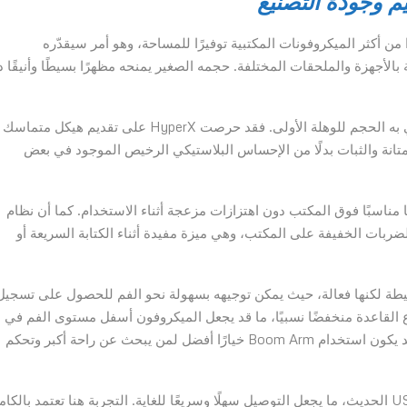
م وجودة التصنيع
جعله واحدًا من أكثر الميكروفونات المكتبية توفيرًا للمساحة، وهو أمر سيقدّره
لأجهزة والملحقات المختلفة. حجمه الصغير يمنحه مظهرًا بسيطًا وأنيقًا 
ورغم الأبعاد الصغيرة، فإن جودة التصنيع أفضل مما قد يوحي به الحجم للوهلة الأولى. فقد حرصت HyperX على تقديم هيكل متماسك
متانة والثبات بدلًا من الإحساس البلاستيكي الرخيص الموجود في بعض
ًا مناسبًا فوق المكتب دون اهتزازات مزعجة أثناء الاستخدام. كما أن نظام
لضربات الخفيفة على المكتب، وهي ميزة مفيدة أثناء الكتابة السريعة أو
بسيطة لكنها فعالة، حيث يمكن توجيهه بسهولة نحو الفم للحصول على تسجيل
القاعدة منخفضًا نسبيًا، ما قد يجعل الميكروفون أسفل مستوى الفم في
كثير من الوضعيات، خصوصًا أثناء الجلسات الطويلة. لذلك قد يكون استخدام Boom Arm خيارًا أفضل لمن يبحث عن راحة أكبر وتحكم
أما على صعيد الاتصال، فيعتمد SoloCast 2 على منفذ USB-C الحديث، ما يجعل التوصيل سهلًا وسريعًا للغاية. التجربة هنا تعتمد بالك