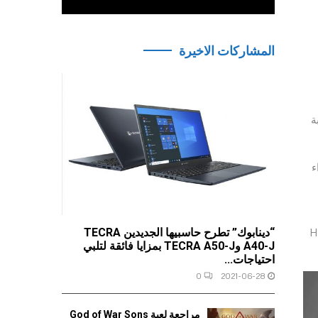
المشاركات الاخيرة
ديم تجربة
ء
HyperX SoloC
“دينابوك” تطرح حاسبيها الجديدين TECRA
A40-J وTECRA A50-J بمزايا فائقة لتلبي
احتياجات...
0
2021-06-28
مراجعة لعبة God of War Sons