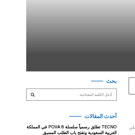
بحث
S
e
a
S
r
أحدث المقالات
c
E
h
م العملي
TECNO تطلق رسمياً سلسلة POVA 8 في المملكة
f
A
العربية السعودية وتفتح باب الطلب المسبق