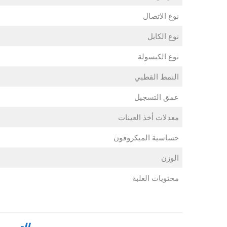
نوع الاتصال
نوع الكابل
نوع الكبسولة
النمط القطبي
عمق التسجيل
معدلات أخذ العينات
حساسية الميكروفون
الوزن
محتويات العلبة