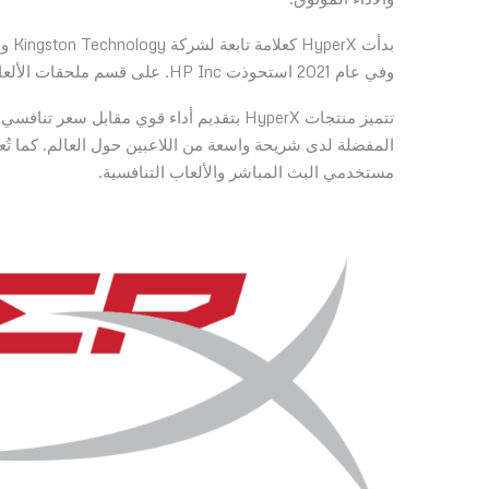
بدأت
وفي عام 2021 استحوذت HP Inc. على قسم ملحقات الألعاب الخاص بـ HyperX لتوسيع حضورها في سوق الألعاب الإلكترونية.
تتميز منتجات HyperX بتقديم أداء قوي مقابل
مستخدمي البث المباشر والألعاب التنافسية.