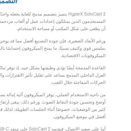
التصمي
HyperX SoloCast 2 يتميز بتصميم مدمج للغاية ي
المستخدمون الذين يمتلكون إعدادات عمل أو ألعاب مزدحمة با
أن يطغى على شكل المكتب أو مساحة الاستخدام.
بملمس قوي وكثيف نسبيًا، ما يمنح الميكروفون إحساسًا بال
الميكروفونات الاقتصادية.
القاعدة المدمجة أيضًا تؤدي وظيفتها بشكل جيد، إذ توفر ثبات
العزل الداخلي المدمج يساعد على تقليل تأثير الاهتزازات وا
الحركات المفاجئة خلال اللعب.
من ناحية الاستخدام العملي، يوفر الميكروفون آلية إمالة 
أوضح وتحسين جودة التقاط الصوت. ورغم ذلك، يبقى ارتفاع 
أفضل في موضع الميكروفون.