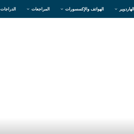
لهاردوير
الهواتف والإكسسورات
المراجعات
الدراجات 