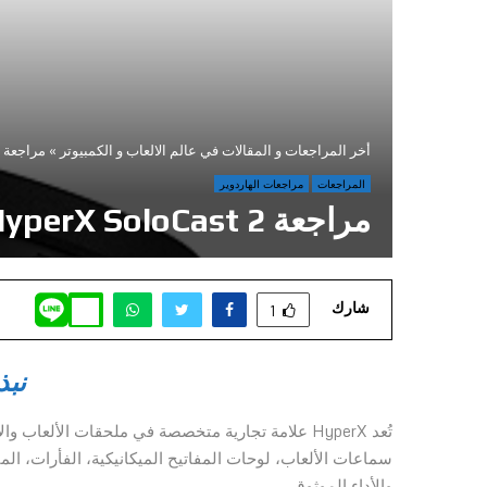
أخر المراجعات و المقالات في عالم الالعاب و الكمبيوتر
»
مراجعة HyperX SoloCast 2
المراجعات
مراجعات الهاردوير
مراجعة HyperX SoloCast 2
شارك
1
نبذ
تُعد HyperX علامة تجارية متخصصة في ملحقات الألع
والأداء الموثوق.