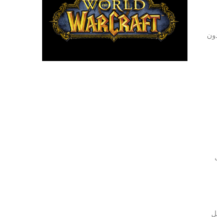
دون
امل