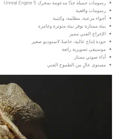
رسومات جميلة جدًا مدعومة بمحرك Unreal Engine 5
رسومات واقعية
أجواء مرعبة، مظلمة، وكئيبة
بيئة ممتازة توفر بيئة متوترة وغامرة
الإخراج الفني مميز
جودة إنتاج عالية، خاصةً لاستوديو صغير
موسيقى تصويرية رائعة
أداء صوتي ممتاز
مستوى عالٍ من الطموح الفني