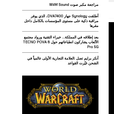
o
مراجعة مكبر صوت WiiM Sound
r
R
:
أطلقت Synology جهاز DVA7400، الذي يوفر
C
مراقبة ذكية على مستوى المؤسسات بالكامل داخل
مقرها
H
بعد إطلاقه في المملكة… خبراء التقنية ورواد مجتمع
الألعاب يشاركون انطباعاتهم حول TECNO POVA 8
Pro 5G
أنكر برايم تصل :العلامة التجارية الأولى عالمياً في
الشحن غيّرت القواعد