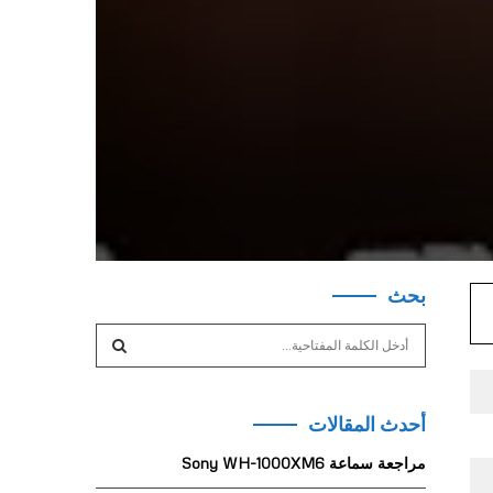
بحث
S
e
a
S
r
أحدث المقالات
c
E
h
مراجعة سماعة Sony WH-1000XM6
f
A