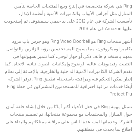
Ring هي شركة متخصصة في إنتاج وبيع المنتجات الخاصة بتأمين
المنازل مثل أجراس الأبواب والكاميرات الأمنية وأنظمة الإنذار،
تأسست الشركة في عام 2012 على يد جيمي سيمينوف، ثم إستحوذت
عليها Amazon في عام 2018.
أشهر منتجات Ring هو Ring Video Doorbell وهو جرس باب مزود
بكاميرا وميكروفون، مما يسمح للمستخدمين برؤية الزائرين والتواصل
معهم باستخدام هاتف ذكي أو جهاز لوحي، كما تتميز بسهولتها في
التثبيت وفيديوهات عالية الوضوح وإمكانيات الصوت ثنائية الاتجاه، كما
تقدم الشركة الكاميرات الأمنية الداخلية والخارجية، بالإضافة إلى نظام
إنذار يمكن التحكم فيه ومراقبته باستخدام تطبيق Ring. توفر الشركة
أيضًا خدمات مراقبة احترافية للمستخدمين المشتركين في خطة Ring
Protect Plu
تتمثل مهمة Ring في جعل الأحياء أكثر أمانًا من خلال إنشاء حلقة أمان
حول المنازل والمجتمعات مع مجموعة منتجاتها، تم تصميم منتجات
الشركة وخدماتها لمساعدة الناس على مراقبة ممتلكاتهم والبقاء على
اطلاع بما يحدث في منطقتهم.