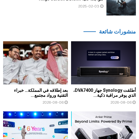
2025-02-03
منشورات شائعة
أطلقت Synology جهاز DVA7400،
بعد إطلاقه في المملكة… خبراء
الذي يوفر مراقبة ذكية...
التقنية ورواد مجتمع...
2026-08-06
2026-08-06