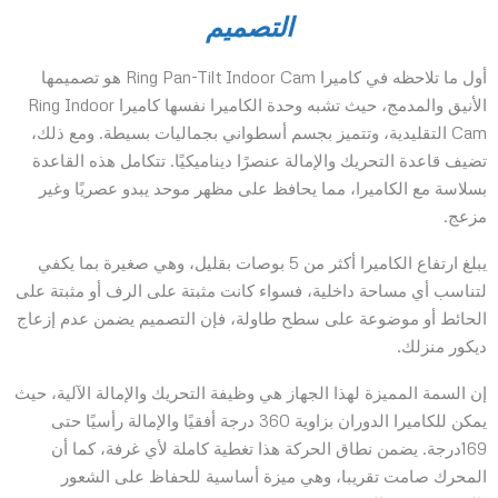
التصميم
أول ما تلاحظه في كاميرا Ring Pan-Tilt Indoor Cam هو تصميمها
الأنيق والمدمج، حيث تشبه وحدة الكاميرا نفسها كاميرا Ring Indoor
Cam التقليدية، وتتميز بجسم أسطواني بجماليات بسيطة. ومع ذلك،
تضيف قاعدة التحريك والإمالة عنصرًا ديناميكيًا. تتكامل هذه القاعدة
بسلاسة مع الكاميرا، مما يحافظ على مظهر موحد يبدو عصريًا وغير
مزعج.
يبلغ ارتفاع الكاميرا أكثر من 5 بوصات بقليل، وهي صغيرة بما يكفي
لتناسب أي مساحة داخلية، فسواء كانت مثبتة على الرف أو مثبتة على
الحائط أو موضوعة على سطح طاولة، فإن التصميم يضمن عدم إزعاج
ديكور منزلك.
إن السمة المميزة لهذا الجهاز هي وظيفة التحريك والإمالة الآلية، حيث
يمكن للكاميرا الدوران بزاوية 360 درجة أفقيًا والإمالة رأسيًا حتى
169درجة. يضمن نطاق الحركة هذا تغطية كاملة لأي غرفة، كما أن
المحرك صامت تقريبا، وهي ميزة أساسية للحفاظ على الشعور