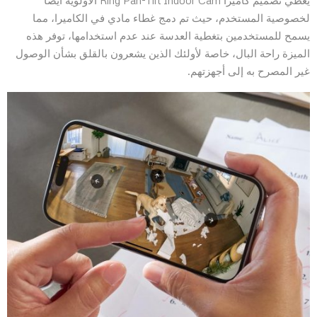
يعطي تصميم كاميرا Ring Pan-Tilt Indoor Cam الأولوية أيضًا
لخصوصية المستخدم، حيث تم دمج غطاء مادي في الكاميرا، مما
يسمح للمستخدمين بتغطية العدسة عند عدم استخدامها، توفر هذه
الميزة راحة البال، خاصة لأولئك الذين يشعرون بالقلق بشأن الوصول
غير المصرح به إلى أجهزتهم.