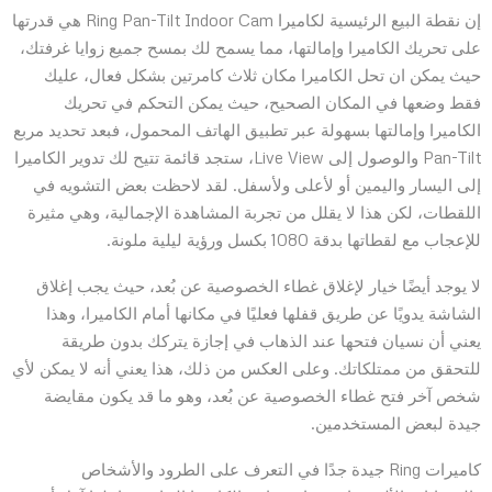
إن نقطة البيع الرئيسية لكاميرا Ring Pan-Tilt Indoor Cam هي قدرتها
على تحريك الكاميرا وإمالتها، مما يسمح لك بمسح جميع زوايا غرفتك،
حيث يمكن ان تحل الكاميرا مكان ثلاث كامرتين بشكل فعال، عليك
فقط وضعها في المكان الصحيح، حيث يمكن التحكم في تحريك
الكاميرا وإمالتها بسهولة عبر تطبيق الهاتف المحمول، فبعد تحديد مربع
Pan-Tilt والوصول إلى Live View، ستجد قائمة تتيح لك تدوير الكاميرا
إلى اليسار واليمين أو لأعلى ولأسفل. لقد لاحظت بعض التشويه في
اللقطات، لكن هذا لا يقلل من تجربة المشاهدة الإجمالية، وهي مثيرة
للإعجاب مع لقطاتها بدقة 1080 بكسل ورؤية ليلية ملونة.
لا يوجد أيضًا خيار لإغلاق غطاء الخصوصية عن بُعد، حيث يجب إغلاق
الشاشة يدويًا عن طريق قفلها فعليًا في مكانها أمام الكاميرا، وهذا
يعني أن نسيان فتحها عند الذهاب في إجازة يتركك بدون طريقة
للتحقق من ممتلكاتك. وعلى العكس من ذلك، هذا يعني أنه لا يمكن لأي
شخص آخر فتح غطاء الخصوصية عن بُعد، وهو ما قد يكون مقايضة
جيدة لبعض المستخدمين.
كاميرات Ring جيدة جدًا في التعرف على الطرود والأشخاص