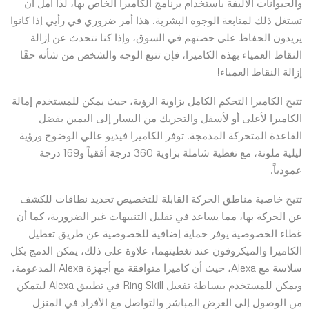
والحيوانات الأليفة باستخدام برنامج الكاميرا الخاص بها، لذا آمل أن
تستغل ذلك لمتابعة الوجوه البشرية. هذا أمر ضروري في رأيي إذا كانوا
يريدون الحفاظ على حصتهم في السوق، وإذا كنا نتحدث عن إزالة
النقاط العمياء بهذه الكاميرا، فإن تتبع الوجه والشخص من شأنه حقًا
إزالة النقاط العمياء!
تتيح الكاميرا التحكم الكامل بزاوية الرؤية، حيث يمكن للمستخدم إمالة
الكاميرا لأعلى أو لأسفل والتحريك من اليسار إلى اليمين بفضل
القاعدة المتحركة المدمجة. توفر الكاميرا فيديو عالي الوضوح ورؤية
ليلية ملونة، مع تغطية شاملة بزاوية 360 درجة أفقياً و169 درجة
عمودياً.
تتيح خاصية مناطق الحركة القابلة للتخصيص تحديد نطاقات للكشف
عن الحركة بها، مما يساعد في تقليل التنبيهات غير الضرورية، كما أن
غطاء الخصوصية يوفر حماية إضافية للخصوصية عن طريق تعطيل
الكاميرا والميكروفون عند تغطيتهما، علاوة على ذلك، يمكن الدمج بكل
سلاسة مع Alexa، حيث أن كاميرا متوافقة مع أجهزة Alexa المدعومة،
ويمكن للمستخدم ببساطة تفعيل Ring Skill في تطبيق Alexa ليتمكن
من الوصول إلى العرض المباشر والتواصل مع الأفراد في المنزل