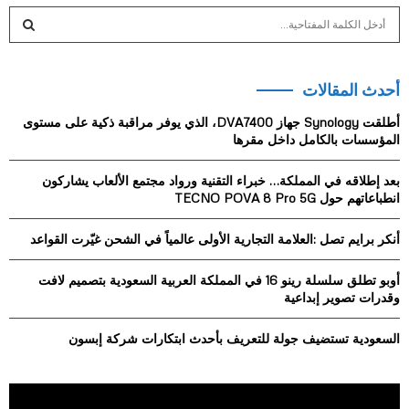
S
e
a
S
r
أحدث المقالات
c
E
h
أطلقت Synology جهاز DVA7400، الذي يوفر مراقبة ذكية على مستوى
f
A
المؤسسات بالكامل داخل مقرها
o
r
R
بعد إطلاقه في المملكة… خبراء التقنية ورواد مجتمع الألعاب يشاركون
:
انطباعاتهم حول TECNO POVA 8 Pro 5G
C
أنكر برايم تصل :العلامة التجارية الأولى عالمياً في الشحن غيّرت القواعد
H
أوبو تطلق سلسلة رينو 16 في المملكة العربية السعودية بتصميم لافت
وقدرات تصوير إبداعية
السعودية تستضيف جولة للتعريف بأحدث ابتكارات شركة إبسون