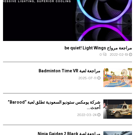
مراجعة مرواح be quiet! Light Wings
0
2022-02-19
مراجعة لعبة Badminton Time VR
2025-07-11
شركة يومكس ستوديو السعودية تطلق لعبة “Barood”
أحدث...
2022-03-24
مراجعة لعبة Ninja Gaiden 2 Black