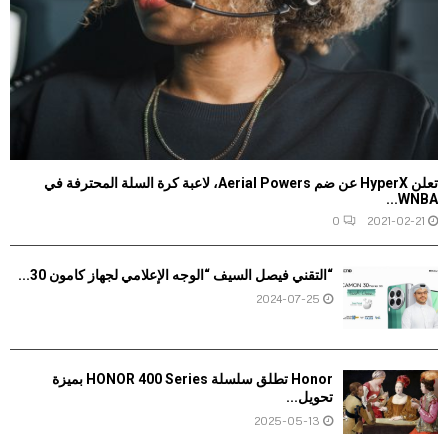
تعلن HyperX عن ضم Aerial Powers، لاعبة كرة السلة المحترفة في
WNBA...
0
2021-02-21
“التقني فيصل السيف “الوجه الإعلامي لجهاز كامون 30...
2024-07-25
Honor تطلق سلسلة HONOR 400 Series بميزة
تحويل...
2025-05-13