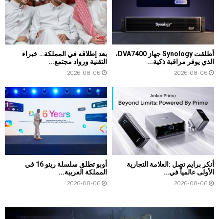
أطلقت Synology جهاز DVA7400،
بعد إطلاقه في المملكة… خبراء
الذي يوفر مراقبة ذكية...
التقنية ورواد مجتمع...
2026-08-06
2026-08-06
أنكر برايم تصل :العلامة التجارية
أوبو تطلق سلسلة رينو 16 في
الأولى عالمياً في...
المملكة العربية...
2026-08-06
2026-08-06