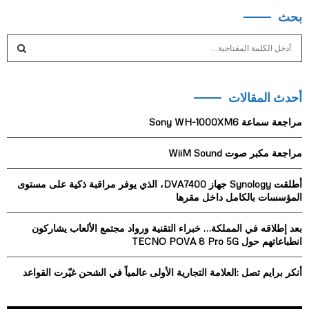
بحث
S
e
a
S
r
أحدث المقالات
c
E
h
مراجعة سماعة Sony WH-1000XM6
f
A
o
مراجعة مكبر صوت WiiM Sound
r
R
:
أطلقت Synology جهاز DVA7400، الذي يوفر مراقبة ذكية على مستوى
C
المؤسسات بالكامل داخل مقرها
H
بعد إطلاقه في المملكة… خبراء التقنية ورواد مجتمع الألعاب يشاركون
انطباعاتهم حول TECNO POVA 8 Pro 5G
أنكر برايم تصل :العلامة التجارية الأولى عالمياً في الشحن غيّرت القواعد