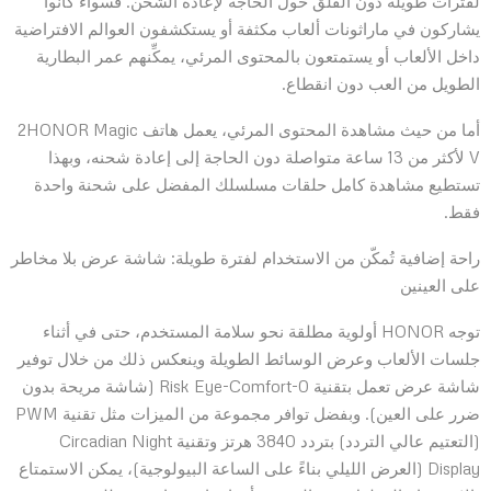
لفترات طويلة دون القلق حول الحاجة لإعادة الشحن. فسواء كانوا
يشاركون في ماراثونات ألعاب مكثفة أو يستكشفون العوالم الافتراضية
داخل الألعاب أو يستمتعون بالمحتوى المرئي، يمكِّنهم عمر البطارية
الطويل من العب دون انقطاع.
أما من حيث مشاهدة المحتوى المرئي، يعمل هاتف 2HONOR Magic
V لأكثر من 13 ساعة متواصلة دون الحاجة إلى إعادة شحنه، وبهذا
تستطيع مشاهدة كامل حلقات مسلسلك المفضل على شحنة واحدة
فقط.
راحة إضافية تُمكّن من الاستخدام لفترة طويلة: شاشة عرض بلا مخاطر
على العينين
توجه HONOR أولوية مطلقة نحو سلامة المستخدم، حتى في أثناء
جلسات الألعاب وعرض الوسائط الطويلة وينعكس ذلك من خلال توفير
شاشة عرض تعمل بتقنية 0-Risk Eye-Comfort (شاشة مريحة بدون
ضرر على العين). وبفضل توافر مجموعة من الميزات مثل تقنية PWM
(التعتيم عالي التردد) بتردد 3840 هرتز وتقنية Circadian Night
Display (العرض الليلي بناءً على الساعة البيولوجية)، يمكن الاستمتاع