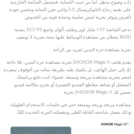
ذات وضوح مذهل. أما من حيث الحماية، فتشتمل الشاشة الخارجية
على تقنية زجاج النانوكريستال 2.0 والتي تعزز المتانة وتحسن جودة
العرض وتوفر تجربة لمس سلسة وحماية قوية من الخدوش.
تدعم الشاشة 1.07 مليار لون وطيف ألوان واسع DCI-P3 بنسبة
100% يجعلان من مشاهدة الوسائط عليها متعة بصرية لا توصَف.
تجربة مشاهدة حرة اليدين لمزيد من الراحة
يقدم هاتف 2HONOR Magic V تجربة مشاهدة حرة اليدين، فلا حاجة
لك إلى حمل الهاتف، بل يكفيك طيه بطريقة تمكنه من الوقوف بمفرده
لتنعم بتجربة مشاهدة مريحة وممتعة. فسواء كنت تتابع برنامجك
المفضل أو تشاهد مقاطع الفيديو القصيرة أو تجري مكالمة فيديو،
يضمن لك 2HONOR Magic V تجربة
مشاهدة مريحة وريحة وممتعة حتى في جلسات الاستخدام الطويلة،
وذلك بفضل شاشته القابلة للطي ومفصلته المرنة الجديدة كليًا.