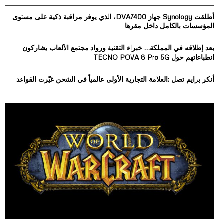
:
أطلقت Synology جهاز DVA7400، الذي يوفر مراقبة ذكية على مستوى
C
المؤسسات بالكامل داخل مقرها
H
بعد إطلاقه في المملكة… خبراء التقنية ورواد مجتمع الألعاب يشاركون
انطباعاتهم حول TECNO POVA 8 Pro 5G
أنكر برايم تصل :العلامة التجارية الأولى عالمياً في الشحن غيّرت القواعد