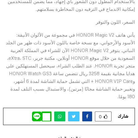
بالاستخدام المطول دون الشعور بأي إجهاد، مما يضمن للمستخدمين
إمكانية الاندماج في الترفيه دون المخاطرة بسلامتهم.
السعر، اللون والتوفر
يأتي هاتف HONOR Magic V2 في مجموعة من الألوان الأنيقة:
الأسود والأرجواني، مع نسخة خاصة باللون الأسود ذات ظهر من الجلد
النباتي. يتوفر HONOR Magic V2 الآن للشراء في المملكة العربية
السعودية من خلال موقع HONOR أونلاين، مكتبة جرير، eXtra، STC،
متجر تجربة HONOR. عند الطلب الشراء، سيحصل المستهلكين على
هدايا مجانية بقيمة 3258 ريال تتضمن ساعة HONOR Watch GS3
وHONOR VIP Care + التي تشمل حماية الشاشة لمدة 6 أشهر،
وتغيير حماية الشاشة مجانًا (مرتين)، والاستبدال بسبب التلف لمدة
180 يومًا.
شارك
0