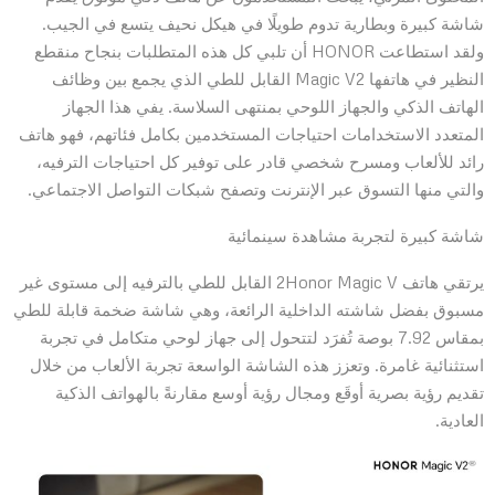
شاشة كبيرة وبطارية تدوم طويلًا في هيكل نحيف يتسع في الجيب.
ولقد استطاعت HONOR أن تلبي كل هذه المتطلبات بنجاح منقطع
النظير في هاتفها Magic V2 القابل للطي الذي يجمع بين وظائف
الهاتف الذكي والجهاز اللوحي بمنتهى السلاسة. يفي هذا الجهاز
المتعدد الاستخدامات احتياجات المستخدمين بكامل فئاتهم، فهو هاتف
رائد للألعاب ومسرح شخصي قادر على توفير كل احتياجات الترفيه،
والتي منها التسوق عبر الإنترنت وتصفح شبكات التواصل الاجتماعي.
شاشة كبيرة لتجربة مشاهدة سينمائية
يرتقي هاتف 2Honor Magic V القابل للطي بالترفيه إلى مستوى غير
مسبوق بفضل شاشته الداخلية الرائعة، وهي شاشة ضخمة قابلة للطي
بمقاس 7.92 بوصة تُفرَد لتتحول إلى جهاز لوحي متكامل في تجربة
استثنائية غامرة. وتعزز هذه الشاشة الواسعة تجربة الألعاب من خلال
تقديم رؤية بصرية أوقَع ومجال رؤية أوسع مقارنةً بالهواتف الذكية
العادية.