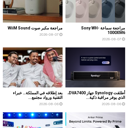
مراجعة سماعة Sony WH-
مراجعة مكبر صوت WiiM Sound
1000XM6
2026-08-07
2026-08-07
أطلقت Synology جهاز DVA7400،
بعد إطلاقه في المملكة… خبراء
الذي يوفر مراقبة ذكية...
التقنية ورواد مجتمع...
2026-08-06
2026-08-06