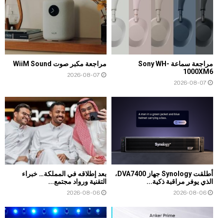
مراجعة سماعة Sony WH-
مراجعة مكبر صوت WiiM Sound
1000XM6
2026-08-07
2026-08-07
أطلقت Synology جهاز DVA7400،
بعد إطلاقه في المملكة… خبراء
الذي يوفر مراقبة ذكية...
التقنية ورواد مجتمع...
2026-08-06
2026-08-06