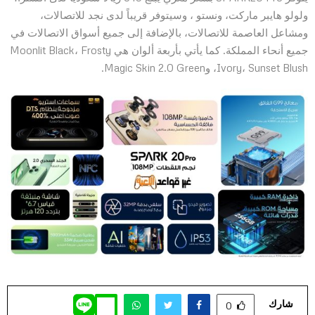
ولولو هايبر ماركت، ونستو ، وسيتوفر قريباً لدى نجد للاتصالات،
ومشاعل العاصمة للاتصالات، بالإضافة إلى جميع أسواق الاتصالات في
جميع أنحاء المملكة. كما يأتي بأربعة ألوان هي Moonlit Black، Frosty
Ivory، Sunset Blush، وMagic Skin 2.0 Green.
شارك
0