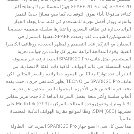
SPARK 20. يُعد SPARK 20 Pro جهازًا محسنًا مزودًا بمعالج أكثر
كفاءة مدفوعًا بأداء يفوق التوقعات، كما يضع معيارًا جديدًا للتميز
والقوة، ويوفر أفضل تجربة للمستخدم في فئته، مما يجعله الجهاز
الرائد بجدارة في نطاقه السعري.وباعتبارها سلسلة مصممة خصيصياً
للمستهلكين الشباب، فقد وضعت SPARK نفسها باستمرار في
الصدارة مع التركيز على التصميم والمظهر الحديث، ووظائف الكاميرا
الغنية، وقوة المعالجة الرائعة لتعزيز كل جانب من جوانب تجربة
المستخدم. يمثل هاتف SPARK 20 Pro الجديد ترقية غير مسبوقة
لهذه السلسلة. في عالم الهواتف الذكية ذات الفئة الاقتصادية، من
النادر أن تجد توازنًا مثاليًا بين المقومات الرائدة والسعر المثالي. لكن
هاتف SPARK 20 Pro من TECNO يظهر كمنافس جريء، حيث يقدم
دفعة قوية للاعبين على الأجهزة المحمولة الذين يبحثون عن تجربة
ألعاب سلسة وأكثر متعة. بفضل السرعة البالغة 2.2 جيجا هرتز بمقاس
(6 نانومتر)، وتتفوق وحدة المعالجة المركزية MediaTek (G99) على
نظيرتها SDM (680)، وفقًا لمواقع مقارنة الهواتف الذكية المعتمدة
عالمياً.
هذا ليس كل شيء! يضع جهاز SPARK 20 Pro المزيد على الطاولة
بفضل خوارزمياته العالية، مما يضمن مرئيات نابضة بالحياة ورسومات