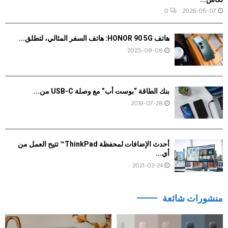
0
2026-05-07
هاتف HONOR 90 5G: هاتف السفر المثالي، لتطلق...
2023-08-08
بنك الطاقة “بوست أب” مع وصلة USB-C من...
2019-07-28
أحدث الإضافات لمحفظة ThinkPad™ تتيح العمل من
أي...
2021-02-24
منشورات شائعة