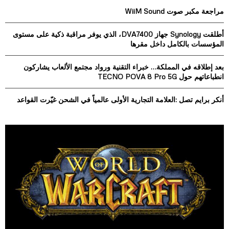
o
مراجعة مكبر صوت WiiM Sound
r
R
:
أطلقت Synology جهاز DVA7400، الذي يوفر مراقبة ذكية على مستوى
C
المؤسسات بالكامل داخل مقرها
H
بعد إطلاقه في المملكة… خبراء التقنية ورواد مجتمع الألعاب يشاركون
انطباعاتهم حول TECNO POVA 8 Pro 5G
أنكر برايم تصل :العلامة التجارية الأولى عالمياً في الشحن غيّرت القواعد