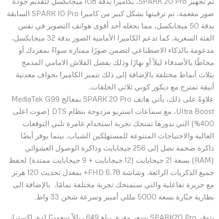
تم تجهيز SPARK 20 Pro، بكاميرا بدقة 108 ميجابكسل لتقديم جودة
صور مفعمة، تم ترقيتها بشكل كبير من كاميرا SPARK 10 Pro السابقة
بدقة 50 ميجابكسل، مما يجعله أحد أقوى هواتف التصوير في نفس
الفئة السعرية. كما تدعم الكاميرا الأمامية الصور بدقة 32 ميجابكسل،
مدعومة بالذكاء الاصطناعي لتضمن صورًا ممتازة سواءً بمفردك أو
محاطًا بالأصدقاء ليلاً أو نهارًا وذلك بفضل الفلاش الامامي المدمج
بثلاث أنماط مختلفة بالإضافة إلى ذلك تتميز الكاميرا بحواف معدنية
أنيقة تمتزج مع ديكور كوني ثلاثي الحلقات.
علاوةً على ذلك، يأتي هاتف SPARK 20 Pro بمعالج MediaTek G99
Ultra Boost، مع سماعات استريو مزدوجة بنظام DTS (صوت اعلى
400%) التي بدورها تمنحك تجربة استخدام غامرة تلبي التوقعات
العالية والاحتياجات المتنوعة للمستهلكين الشباب. بينما يوفر أيضًا
ذاكرة ضخمة تصل إلى 256 جيجابايت وذاكرة الوصول العشوائي
(RAM) بسعة 21 جيجابايت (12 جيجابايت + 9 جيجابايت ممتدة) لحفظ
جميع الذكريات الرائعة. وشاشة 6.78 FHD+ بمعدل تحديث 120 هرتز
مع جزيرة تفاعلية والتي ستمنحك تجربة مختلفة تمامًا. بالإضافة الى
بطارية جبّارة بسعة 5000 مللي أمبير وسرعة شحن 33 واط.
يتوفر SPARK20 Pro بسعر مغري يبلغ 649 ريالاً سعوديًا لدى اكسترا،