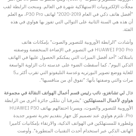
مجلّات الإلكترونيات الاستهلاكية شهرة في العالم. ومنحت الرابطة لقب
“أفضل هاتف ذكي في العام 2019-2020” لهاتف P30 Pro، مع العلم
أن هذه هي السنة الثانية على التوالي التي تفوز بها هواوي في هذه
الفئة.
وأشادت “الرابطة الأوروبية للتصوير والصوت” بإمكانات هاتف
HUAWEI P30 Pro في التصوير في الإضاءة المنخفضة ووصفته
بامتلاكه: “أحد أفضل الميزات التي يمكنكم الحصول عليها في الهاتف
الذكي اليوم”. كما أسقطت الضوء على عدسته ذات الزاوية الواسعة
للغاية ووضع تصوير البورتريه وعدسة التليفوتو التي تقرب أكثر بـ5
مرات والتي وصفتها بأنها: “تفوق أي من منافسيها”.
قال
لي تشانغزو، نائب رئيس قسم أعمال اله
و
اتف النقالة في مجموعة
هواوي لأعمال المستهلكين
: “يشرفنا أن نتلقّى جائزة أخرى من الرابطة
الأوروبية للتصوير والصوت، ويسرنا احتفالهم بهاتف HUAWEI P30
Pro. تلتزم هواوي عند تصميم كل جهاز بتقديم تجربة تصوير جديدة
ومُطورة للمستهلكين في الهواتف الذكية، والارتقاء بإمكانيات كاميرا
الهاتف الذكي عبر استخدام أحدث التقنيات المتطورة”. وأوصت