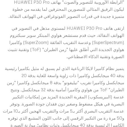
“الرابطة الأوروبية للتصوير والصوت” بهاتف HUAWEI P30 Pro
ليكون الرفيق المثالي للمصورين المحترفين لما يقدمه من خطوة
متميزة جديدة في قدرات التصوير الفوتوغرافي في الهواتف النقالة.
ارتقى هاتف HUAWEI P30 Pro لمستوى مذهل في التصوير في
الهواتف النقالة، حيث قدم مستشعر هواوي المبتكر سوبر سبكتروم
(SuperSpectrum) وعدسة التقريب الفائقة (SuperZoom) وكاميرا
هواوي الجديدة التي أطلق عليها “زمن الطيران” (ToF) وتقنية تثبيت
الصورة وتقنية الذكاء الاصطناعي.
يتميز نظام كاميرا لايكا الرباعية الذي لم يسبق له مثيل بكاميرا رئيسية
بدقة 40 ميجابكسل وكاميرا ذات زاوية واسعة للغاية بدقة 20
ميجابكسل وكاميرا تقريب “تيليفوتو” بدقة 8 ميجابكسل وكاميرا “زمن
الطيران” ToF من هواوي وكاميرا أمامية بدقة 32 ميجابكسل. وتتيح
عدسة (البيريسكوب) المقربة الجديدة المزيد من إمكانيات التكبير
البصرية في هيكل مضغوط وصغير دون فقدان جودة الصورة. وتوفر
عدسة التقريب البصري أكثر بـ5 مرات والتقريب الهجين أكثر بـ10 مرات
و50 مرة رة من التكبير الرقمي إلى جانب اللون المشبع الذي توفره
الكاميرا الرئيسية بدقة 40 ميجابكسل وثبات نظاميّ موازنة الصورة