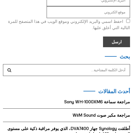
احفظ اسمي والبريد الإلكتروني وموقع الويب في هذا المتصفح للمرة
التالية التي أعلق عليها.
بحث
S
e
a
S
r
أحدث المقالات
c
E
h
مراجعة سماعة Sony WH-1000XM6
f
A
o
مراجعة مكبر صوت WiiM Sound
r
R
:
أطلقت Synology جهاز DVA7400، الذي يوفر مراقبة ذكية على مستوى
C