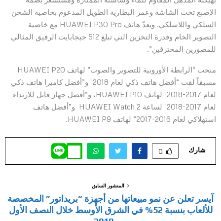
الإصبع تحت الشاشة وعمر البطارية الطويل المدعوم بخاصية الشحن
السلكي واللاسلكي. ويعدّ هاتف HUAWEI P30 Pro مع خاصية
التصوير الخام وقدرة التخزين التي تبلغ 512 جيجابايت الرفيق المثالي
للمصورين المحترفين”.
منحت “الرابطة الأوروبية للتصوير والصوت” لهاتف HUAWEI P20
مسبقاً لقب “أفضل هاتف ذكي لعام 2018″ و”أفضل كاميرا هاتف ذكي
لعام 2017-2018″ لهاتف HUAWEI P10، و”أفضل جهاز قابل للارتداء
لعام 2017-2018″ لساعة HUAWEI Watch 2 و”أفضل هاتف
استهلاكي لعام 2016-2017” لهاتف HUAWEI P9.
شارك
0
المنشور السابق
آيسر تعلن عن نمو مبيعاتها من أجهزة “بريداتور” المخصصة
للألعاب بنسبة 52% في الشرق الأوسط خلال النصف الأول