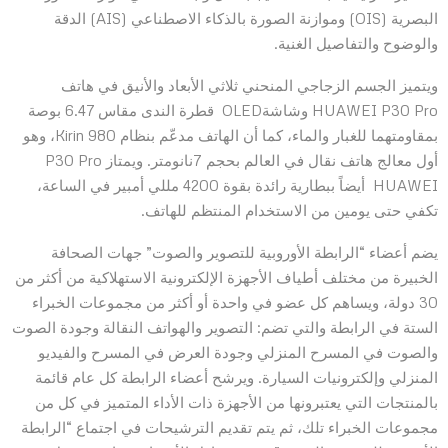
البصرية (OIS) وموازنة الصورة بالذكاء الاصطناعي (AIS) الدقة
والوضوح والتفاصيل الغنية.
ويتميز الجسم الزجاجي المنحني ثلاثي الأبعاد والأنيق في هاتف
HUAWEI P30 Pro وشاشةOLED قطرة الندى مقاس 6.47 بوصة
بمقاومتهما للغبار والماء، كما أن الهاتف مدعّم بنظام Kirin 980، وهو
أول معالج هاتف نقال في العالم بحجم 7نانومتر. ويمتاز P30 Pro
HUAWEI أيضاً ببطارية رائدة بقوة 4200 مللي أمبير في الساعة،
تكفي حتى يومين من الاستخدام المنتظم للهاتف.
يضم أعضاء “الرابطة الأوروبية للتصوير والصوت” جهات الصحافة
الخبيرة من مختلف أطياف الأجهزة الإلكترونية الاستهلاكية من أكثر من
30 دولة، ويساهم كل عضو في واحدة أو أكثر من مجموعات الخبراء
الستة في الرابطة والتي تضم: التصوير والهواتف النقالة وجودة الصوت
والصوت في المسرح المنزلي وجودة العرض في المسرح والفيديو
المنزلي وإلكترونيات السيارة. ويرشح أعضاء الرابطة كل عام قائمة
بالمنتجات التي يعتبرونها من الأجهزة ذات الأداء المتميز في كل من
مجموعات الخبراء تلك، ثم يتم تقديم الترشيحات في اجتماع “الرابطة