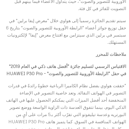
الأوروبية للتصوير والصوت”، حيث يتداول الأعضاء فيما بينهم قبل
التصويت للفائز في كل فئة.
سيتم تقديم الجائزة رسمياً إلى هواوي خلال “معرض إيفا برلين” في
حفل توزيع جوائز أعضاء “الرابطة الأوروبية للتصوير والصوت” بتاريخ 6
سبتمبر في برلين الذي سيتزامن مع افتتاح معرض “إيفا” لإلكترونيات
المستهلك.
ملاحظات للمحرر
الاقتباس الرسمي لتسليم جائزة “أفضل هاتف ذكي في العام 2019”
في حفل “الرابطة الأوروبية للتصوير والصوت” –
HUAWEI P30 Pro
“حققت هواوي بفضل نظام الكاميرا الرباعية خطوةً رائدةً في قدرات
التصوير في الهواتف النقالة. وتعد خاصية التصوير في الإضاءة
المنخفضة أحد أفضل الميزات التي يمكنكم الحصول عليها في الهاتف
الذكي اليوم، بينما تتفوق العدسة ذات الزاوية الواسعة ووضع تصوير
البورتريه وعدسة تيليفوتو التي تقرّب أكثر بـ5 مرات على أيٍ من
الهواتف المنافسة في السوق. كما يتميز هاتف HUAWEI P30 Pro
بهيكله المذهل المقاوم للماء وشاشته الممتازة ومستشعر بصمة