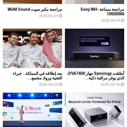
مراجعة سماعة Sony WH-
مراجعة مكبر صوت WiiM Sound
1000XM6
2026-08-07
2026-08-07
أطلقت Synology جهاز DVA7400،
بعد إطلاقه في المملكة… خبراء
الذي يوفر مراقبة ذكية...
التقنية ورواد مجتمع...
2026-08-06
2026-08-06