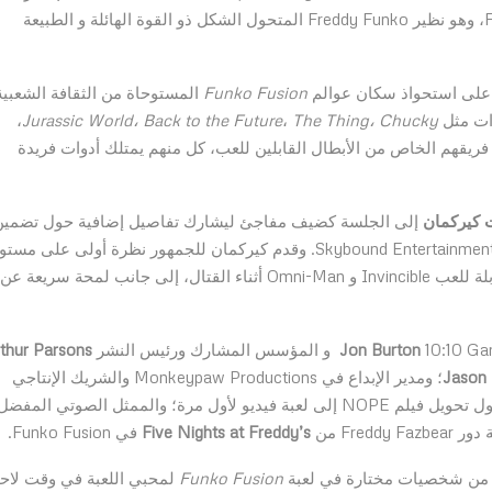
المعجبون أخيرًا على الشرير الماكر Eddy في Funko Fusion، وهو نظير Freddy Funko المتحول الشكل ذو القوة الهائلة و الطبيعة
Funko Fusion
المستوحاة من الثقافة الشعبية
ات مثل
The Thing، Chucky
،
Jurassic World، Back to the Future
،
فريقهم الخاص من الأبطال القابلين للعب، كل منهم يمتلك أدوات فريدة
 كيركمان
إلى الجلسة كضيف مفاجئ ليشارك تفاصيل إضافية حول تضمين
من إنتاج Skybound Entertainment. وقدم كيركمان للجمهور نظرة أولى على مس
Invincible في لعبة Funko Fusion، وعرض الشخصيات القابلة للعب Invincible و Omni-Man أثناء القتال، إلى جانب لمحة سريعة عن
و المؤسس المشارك ورئيس النشر
Jon Burton
thur Parsons
Jason 
Funko؛ ومدير الإبداع في Monkeypaw Productions والشريك الإنتاجي
، الذي كشف عن تفاصيل مثيرة حول تحويل فيلم NOPE إلى لعبة فيديو لأول مرة؛ والممثل الصوتي المفضل
Fredd من
Five Nights at Freddy’s
في Funko Fusion.
 من شخصيات مختارة في لعبة
Funko Fusion
لمحبي اللعبة في وقت لاح