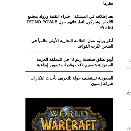
o
مقرها
r
R
:
بعد إطلاقه في المملكة… خبراء التقنية ورواد مجتمع
C
الألعاب يشاركون انطباعاتهم حول TECNO POVA 8
،
Pro 5G
H
أنكر برايم تصل :العلامة التجارية الأولى عالمياً في
الشحن غيّرت القواعد
أوبو تطلق سلسلة رينو 16 في المملكة العربية
السعودية بتصميم لافت وقدرات تصوير إبداعية
توى
السعودية تستضيف جولة للتعريف بأحدث ابتكارات
شركة إبسون
Ar
؛
ق