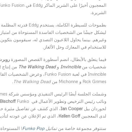
الشريرة.
بطموحات للسيطرة الكاملة، يستخدم Eddy قدرته المظلمة على استحواذ سكان عوالم
ليشكل جيشًا من الشخصيات الفاسدة المستوحاة من امتياز
وغيرهم. بينما يحاول اللاعبون التصدي له، سيقومون بتكوين 
للاستخدام في المعارك وحل الألغاز.
فيما يتعلق بالأبطال، انضم أسطورة القصص المصورة
روبرت
شخصيات من
Invincible
و
The Walking Dead
Rick Grimes و Michonne من
Walking Dead.
The
وشملت الجلسة أيضًا الرئيس التنفيذي ومؤسس شركة
10:10 Games 
ونائب رئيس الترخيص وتطوير الأعمال في
Bischoff
لجوردان بيل
Ian Cooper
لدى المعجبين
Kellen Goff
، الذي تم الإعلان عن عودته لتأدية دور y Fazbear
ستتوفر مجموعة خاصة من
تماثيل
Funko Pop
! المستوحاة