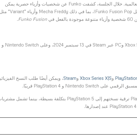
من هذا الصيف على موقع Funko.com وفي بعض المتاجر العالمية. خلال الجلسة، كشفت Funko عن شخصيات وأزياء حصرية يمكن
فتحها في اللعبة عن طريق استبدال الأكواد المرفقة مع تماثيل Funko Fusion Pop!، بما في ذلك Mecha Freddy وأزياء “riant
.
Funko Fusion
على PlayStation 5 وXbox Series X|S وPC عبر Steam في 13 سبتمبر 2024، وعلى Nintendo Switch و
PlayStatio
و
Xbox Series X|S
و
Steam
، ويمكن أيضًا طلب النسخ الفيزيائي
Nin و PlayStation 4 قريبًا.
يمكن للاعبين الذين يشترون النسخة الرقمية من PlayStation 4 ترقية نسختهم إلى PlayStation 5 بتكلفة بسيطة، بينما تشمل مشت