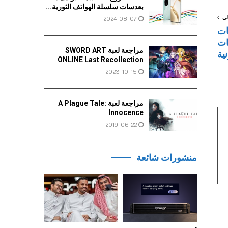
بعدسات سلسلة الهواتف الثورية...
لي
2024-08-07
اضات
ات
مراجعة لعبة SWORD ART
نية
ONLINE Last Recollection
2023-10-15
مراجعة لعبة A Plague Tale:
Innocence
2019-06-22
منشورات شائعة