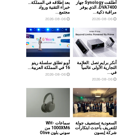
أطلقت Synology جهاز
بعد إطلاقه في المملكة…
DVA7400، الذي يوفر
خبراء التقنية ورواد
مراقبة ذكية...
مجتمع...
2026-08-06
2026-08-06
أنكر برايم تصل :العلامة
أوبو تطلق سلسلة رينو
التجارية الأولى عالمياً
16 في المملكة العربية...
في...
2026-08-06
2026-08-06
السعودية تستضيف جولة
سماعات WH-
للتعريف بأحدث ابتكارات
1000XM6 من
شركة إبسون
سوني بلون Olive