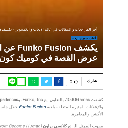
أخر المراجعات و المقالات في عالم الالعاب و الكمبيوتر
»
يكشف Funko Fusion عن العقل المدبر الشرير Eddy Funko، بصوت Clancy Brown، في عرض القصة في كوميك كون سان دييغو
ألعاب فيديو والترفيه
عرض القصة في كوميك كون س
شارك
0
كشفت
Games،
10:10
بالتعاون مع
Funko, Inc
. و
periences
والإعلانات المثيرة المتعلقة بلعبة
Funko Fusion
خلال جلسة 
الأكشن والمغامرة.
بصوت الممثل الرائع
كلانسي براون
(The Shawshank Redemption, Highlander, Invincible, Detroit: Become Human)