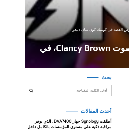
يكشف Funko Fusion عن العقل المدبر الشرير Eddy Funko، بصوت Clancy Brown، في
بحث
S
e
a
S
r
أحدث المقالات
c
E
h
أطلقت Synology جهاز DVA7400، الذي يوفر
f
A
مراقبة ذكية على مستوى المؤسسات بالكامل داخل