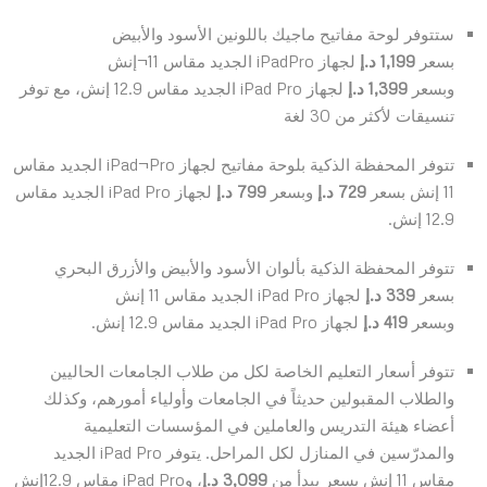
ستتوفر لوحة مفاتيح ماجيك باللونين الأسود والأبيض
بسعر
1,199 د.إ
لجهاز iPadPro الجديد مقاس 11¬إنش
وبسعر
1,399
د.إ
لجهاز iPad Pro الجديد مقاس 12.9 إنش، مع توفر
تنسيقات لأكثر من 30 لغة
تتوفر المحفظة الذكية بلوحة مفاتيح لجهاز iPad¬Pro الجديد مقاس
11 إنش بسعر
729
د.إ
وبسعر
799 د.إ
لجهاز iPad Pro الجديد مقاس
12.9 إنش.
تتوفر المحفظة الذكية بألوان الأسود والأبيض والأزرق البحري
بسعر
339 د.إ
لجهاز iPad Pro الجديد مقاس 11 إنش
وبسعر
419
د.إ
لجهاز iPad Pro الجديد مقاس 12.9 إنش.
تتوفر أسعار التعليم الخاصة لكل من طلاب الجامعات الحاليين
والطلاب المقبولين حديثاً في الجامعات وأولياء أمورهم، وكذلك
أعضاء هيئة التدريس والعاملين في المؤسسات التعليمية
والمدرّسين في المنازل لكل المراحل. يتوفر iPad Pro الجديد
مقاس 11 إنش بسعر يبدأ من
3,099 د.إ
، وiPad Pro مقاس 12.9إنش