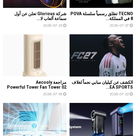
TECNO تطلق رسمياً سلسلة POVA
شركة Glorious تعلن عن أول
8 في المملكة...
سماعة ألعاب لا...
2026-07-22
2026-07-27
الكشف عن كيليان مبابي نجماً لغلاف
مراجعة Aecooly
Powerful Tower Fan Tower 02
EA SPORTS...
2026-07-18
2026-07-22