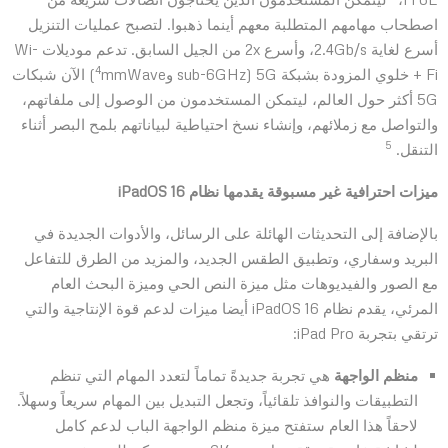
اصطحاب مهامهم المتطلبة معهم أينما ذهبوا. لتصبح عمليات التنزيل
أسرع لغاية 2.4Gb/s، وأسرع 2x من الجيل السابق. تدعم موديلات Wi-
4
Fi + خلوي المزودة بشبكة 5G‏ (sub-6GHz وmmWave‏
) الآن شبكات
5G أكثر حول العالم، ليتمكن المستخدمون من الوصول إلى ملفاتهم،
والتواصل مع زملائهم، وإنشاء نسخ احتياطية لبياناتهم بلمح البصر أثناء
التنقل.
ميزات احترافية غير مسبوقة يقدمها نظام iPadOS 16‏
بالإضافة إلى التحديثات الهائلة على الرسائل، والأدوات الجديدة في
البريد وسفاري، وتطبيق الطقس الجديد، والمزيد من الطرق للتفاعل
مع الصور والفيديوهات مثل ميزة النص الحي وميزة البحث العام
المرئي، يقدم نظام iPadOS 16 أيضا ميزات لدعم قوة الإنتاجية والتي
ترتقي بتجربة iPad Pro:
منظم الواجهة
هي تجربة جديدةً تماماً لتعدد المهام التي تنظم
التطبيقات والنوافذ تلقائياً، وتجعل التبديل بين المهام سريعاً وسهلاً.
لاحقاً هذا العام ستفتح ميزة منظم الواجهة الباب لدعم كامل