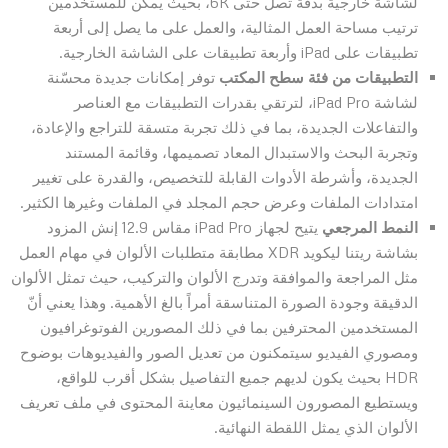
لشاشة خارجية
بدقة تصل حتى 6K، بحيث يمكن للمستخدمين
ترتيب مساحة العمل المثالية، والعمل على ما يصل إلى أربعة
تطبيقات على iPad وأربعة تطبيقات على الشاشة الخارجية.
التطبيقات من فئة سطح المكتب
توفر إمكانات جديدة محسّنة
لشاشة iPad Pro، لترتقي بقدرات التطبيقات مع العناصر
والتفاعلات الجديدة، بما في ذلك تجربة متسقة للتراجع والإعادة،
وتجربة البحث والاستبدال المعاد تصميمها، وقائمة المستند
الجديدة، وأشرطة الأدوات القابلة للتخصيص، والقدرة على تغيير
امتدادات الملفات وعرض حجم المجلد في الملفات وغيرها الكثير.
النمط المرجعي
يتيح لجهاز iPad Pro مقاس 12.9 إنش المزود
بشاشة ريتنا ليكويد XDR مطابقة متطلبات الألوان في مهام العمل
مثل المراجعة والموافقة وتدرج الألوان والتركيب، حيث تمثل الألوان
الدقيقة وجودة الصورة المتناسقة أمراً بالغ الأهمية. وهذا يعني أنّ
المستخدمين المحترفين بما في ذلك المصورين الفوتوغرافيون
ومصوري الفيديو سيتمكنون من تعديل الصور والفيديوهات بوضوح
HDR بحيث يكون لديهم جميع التفاصيل بشكل أقرب للواقع،
ويستطيع المصورون السينمائيون معاينة المحتوى في ملف تعريف
الألوان الذي يمثل اللقطة النهائية.