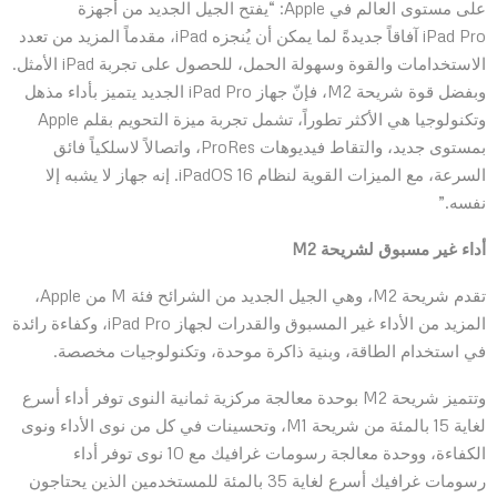
على مستوى العالم في ‏‏‏Apple: “يفتح الجيل الجديد من أجهزة
iPad Pro آفاقاً جديدةً لما يمكن أن يُنجزه iPad، مقدماً المزيد من تعدد
الاستخدامات والقوة وسهولة الحمل، للحصول على تجربة iPad الأمثل.
وبفضل قوة شريحة M2، فإنّ جهاز iPad Pro الجديد يتميز بأداء مذهل
وتكنولوجيا هي الأكثر تطوراً، تشمل تجربة ميزة التحويم بقلم Apple
بمستوى جديد، والتقاط فيديوهات ProRes، واتصالاً لاسلكياً فائق
السرعة، مع الميزات القوية لنظام iPadOS 16. إنه جهاز لا يشبه إلا
نفسه.”
أداء غير مسبوق لشريحة M2‏
تقدم شريحة M2، وهي الجيل الجديد من الشرائح فئة M من Apple،
المزيد من الأداء غير المسبوق والقدرات لجهاز iPad Pro، وكفاءة رائدة
في استخدام الطاقة، وبنية ذاكرة موحدة، وتكنولوجيات مخصصة.
وتتميز شريحة M2 بوحدة معالجة مركزية ثمانية النوى توفر أداء أسرع
لغاية 15 بالمئة من شريحة M1، وتحسينات في كل من نوى الأداء ونوى
الكفاءة، ووحدة معالجة رسومات غرافيك مع 10 نوى توفر أداء
رسومات غرافيك أسرع لغاية 35 بالمئة للمستخدمين الذين يحتاجون