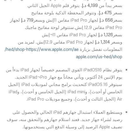
بسعر يبدأ من
4,199 د.إ
. يتوفر قلم Apple الجيل الثاني
بسعر
475 د.إ
، وتتوفر المحفظة الذكية بلوحة مفاتيح
بسعر
656
د.إ
لجهاز iPad Pro مقاس 11إنش وبسعر
719 د.إ
لجهاز
iPad Pro مقاس 12.9 إنش.ستتوفر لوحة مفاتيح ماجيك
بسعر
1,126
د.إ
لجهاز iPad Pro مقاس 11¬إنش
وبسعر
1,314
د.إ
لجهاز iPad Pro مقاس 12.9إنش. لمزيد من
المعلومات تفضل بزيارة
https://www.apple.com/ae-‏hed/shop/‏
apple.com/us-hed/shop‏
يتوفر نظام iPadOS16 القوي المصمم خصيصاً لجهاز iPad بدءاً من
يوم الإثنين 24 أكتوبر، ويأتي مجاناً مع جهاز iPad¬Pro الجديد.
سيتوفر iPadOS 16 كتحديث برامج مجاني لموديلات iPad (الجيل
الخامس أو أحدث)، وiPad mini (الجيل الخامس و أحدث)، وiPad
Air (الجيل الثالث و أحدث)، وجميع موديلات iPad Pro.
ويستطيع العملاء استبدال جهازهم iPad الحالي والحصول على
رصيد لشراء جهاز جديد. فعند استلام جهازهم والتحقق منه، سوف
تضيف Apple الرصيد إلى وسيلة الدفع التي يستخدمونها.