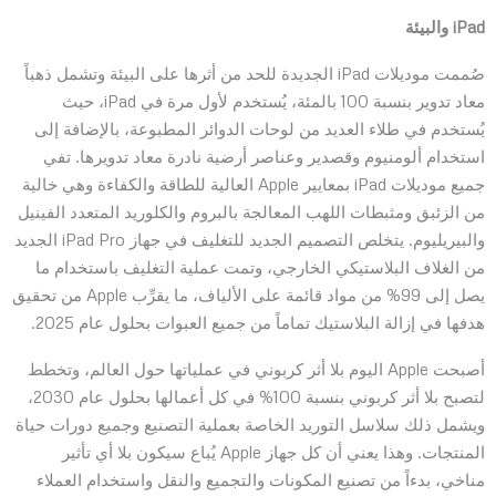
iPad والبيئة
صُممت موديلات iPad الجديدة للحد من أثرها على البيئة وتشمل ذهباً
معاد تدوير بنسبة 100 بالمئة، يُستخدم لأول مرة في iPad، حيث
يُستخدم في طلاء العديد من لوحات الدوائر المطبوعة، بالإضافة إلى
استخدام ألومنيوم وقصدير وعناصر أرضية نادرة معاد تدويرها. تفي
جميع موديلات iPad بمعايير Apple العالية للطاقة والكفاءة وهي خالية
من الزئبق ومثبطات اللهب المعالجة بالبروم والكلوريد المتعدد الفينيل
والبيريليوم. يتخلص التصميم الجديد للتغليف في جهاز iPad Pro الجديد
من الغلاف البلاستيكي الخارجي، وتمت عملية التغليف باستخدام ما
يصل إلى 99% من مواد قائمة على الألياف، ما يقرِّب Apple من تحقيق
هدفها في إزالة البلاستيك تماماً من جميع العبوات بحلول عام 2025.
أصبحت Apple اليوم بلا أثر كربوني في عملياتها حول العالم، وتخطط
لتصبح بلا أثر كربوني بنسبة 100% في كل أعمالها بحلول عام 2030،
ويشمل ذلك سلاسل التوريد الخاصة بعملية التصنيع وجميع دورات حياة
المنتجات. وهذا يعني أن كل جهاز Apple يُباع سيكون بلا أي تأثير
مناخي، بدءاً من تصنيع المكونات والتجميع والنقل واستخدام العملاء