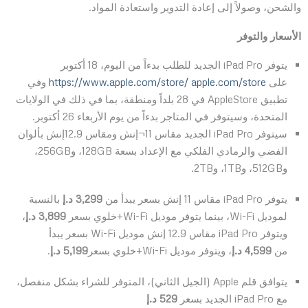
والشحن، وصولاً إلى إعادة التدوير واستعادة المواد.
الأسعار والتوفر
يتوفر iPad Pro الجديد للطلب بدءاً من اليوم، 18 أكتوبر
على
apple.com/store
https://www.apple.com/store/
وفي
تطبيق AppleStore في 28 بلداً ومنطقة، بما في ذلك في الولايات
المتحدة، وسيتوفر في المتاجر بدءاً من يوم الأربعاء 26 أكتوبر.
سيتوفر iPad Pro الجديد مقاس 11¬إنش ومقاس 12.9إنش بألوان
الفضي والرمادي الفلكي مع الإعداد بسعة 128GB، و256GB،
و512GB، و1TB، و2TB‏.
يتوفر iPad Pro مقاس 11 إنش بسعر يبدأ من
3,299 د.إ
بالنسبة
لموديل Wi-Fi، بينما يتوفر موديل Wi-Fi+خلوي بسعر
3,899 د.إ
،
ويتوفر iPad Pro مقاس 12.9 إنش موديل Wi-Fi بسعر يبدأ
من
4,599 د.إ
، ويتوفر موديل Wi-Fi+خلوي بسعر
5,199
د.إ
.
يتوافق قلم Apple (الجيل الثاني)، المتوفر للشراء بشكل منفصل،
مع iPad Pro الجديد بسعر
529 د.إ