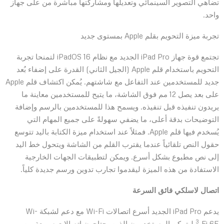
تضاهي التصوير السينمائي وتعديلها ومشاركتها مباشرة من على جهاز
واحد.
تجربة ميزة التحويم بقلم Apple بمستوى جديد
تجتمع قوة جهاز iPad Pro الجديد مع نظام iPadOS 16 لتمنحا تجربة
التحويم باستخدام قلم Apple (الجيل الثاني) القدرة على إضفاء بُعد
جديد للمستخدمين عند التفاعل مع شاشتهم. يُمكن اكتشاف قلم Apple
على بعد يصل 12 مم فوق الشاشة، ما يتيح للمستخدمين معاينة ما
يريدون تنفيذه قبل تنفيذه. ويسمح هذا للمستخدمين بالرسم وإضافة
التوضيحات بدقة أعلى، ما يضفي سهولةً على جميع المهام التي
يُسخدم فيها قلم Apple. فمثلاً عند استخدام ميزة الكتابة باليد تتوسع
حقول النص تلقائياً عندما يقترب القلم من الشاشة ويتحول خط اليد
إلى نص مطبوع بشكل أسرع. ويمكن لتطبيقات الجهات الخارجية
الاستفادة من هذه الميزة ليقدموا تجارب تدوين ورسم جديدة كلياً.
اتصال لاسلكي فائق السرعة
يدعم iPad Pro الجديد أسرع اتصالات Wi-Fi مع دعم لشبكة Wi-
3
Fi 6E‏،
ليتمكن المستخدمون الذين يحتاجون اتصالات سريعة من