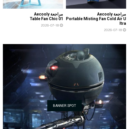
مراجعة Aecooly
مراجعة Aecooly
Table Fan Chic 01
Portable Misting Fan Cold Air U
ltra
2026-07-18
2026-07-18
BANNER SPOT