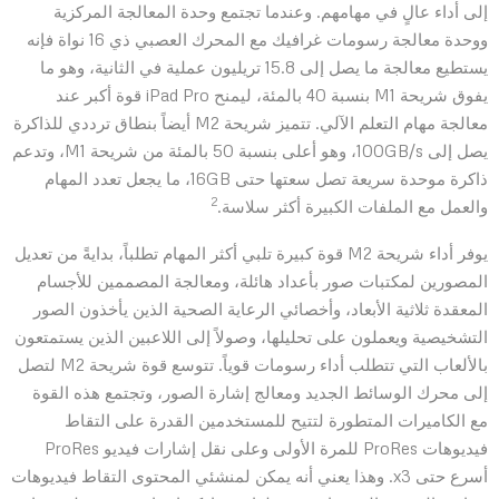
إلى أداء عالٍ في مهامهم. وعندما تجتمع وحدة المعالجة المركزية
ووحدة معالجة رسومات غرافيك مع المحرك العصبي ذي 16 نواة فإنه
يستطيع معالجة ما يصل إلى 15.8 تريليون عملية في الثانية، وهو ما
يفوق شريحة M1 بنسبة 40 بالمئة، ليمنح iPad Pro قوة أكبر عند
معالجة مهام التعلم الآلي. تتميز شريحة M2 أيضاً بنطاق ترددي للذاكرة
يصل إلى 100GB/s، وهو أعلى بنسبة 50 بالمئة من شريحة M1، وتدعم
ذاكرة موحدة سريعة تصل سعتها حتى 16GB، ما يجعل تعدد المهام
2‏
والعمل مع الملفات الكبيرة أكثر سلاسة.
يوفر أداء شريحة M2 قوة كبيرة تلبي أكثر المهام تطلباً، بدايةً من تعديل
المصورين لمكتبات صور بأعداد هائلة، ومعالجة المصممين للأجسام
المعقدة ثلاثية الأبعاد، وأخصائي الرعاية الصحية الذين يأخذون الصور
التشخيصية ويعملون على تحليلها، وصولاً إلى اللاعبين الذين يستمتعون
بالألعاب التي تتطلب أداء رسومات قوياً. تتوسع قوة شريحة M2 لتصل
إلى محرك الوسائط الجديد ومعالج إشارة الصور، وتجتمع هذه القوة
مع الكاميرات المتطورة لتتيح للمستخدمين القدرة على التقاط
فيديوهات ProRes للمرة الأولى وعلى نقل إشارات فيديو ProRes
أسرع حتى 3‏x. وهذا يعني أنه يمكن لمنشئي المحتوى التقاط فيديوهات