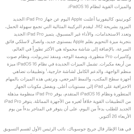
والميزات القوية لنظام iPadOS 16.
كوبرتينو، كاليفورنيا أعلنت Apple اليوم عن جهاز iPad Pro‏ الجديد
المزود بشريحة M2، ليقدم التركيبة المثالية التي تجمع سهولة الحمل،
وتعدد الاستخدامات، والأداء غير المسبوق. يتميز iPad Pro الجديد
بتجربة ميزة التحويم بقلم Apple بمستوى جديد، واتصال لاسلكي فائق
السرعة، بالإضافة إلى شاشة محمولة هي الأكثر تطوراً في العالم،
وكاميرات Pro متطورة، وبصمة الوجه، ومنفذ ثندربولت، ونظام صوت
من أربعة مكبرات. تشمل الميزات الجديدة في نظام iPadOS 16 ميزة
1
منظم الواجهة، والدعم الكامل لشاشة خارجية،
وتطبيقات تضاهي
أجهزة سطح المكتب، والنمط المرجعي، وترتقي هذه الميزات بالمهام
الاحترافية على iPad إلى مستويات أعلى. وبفضل مكونات الجهاز
المتطورة ونظام iPadOS 16 المتقدم، يوفر iPad Pro منظومة مذهلة
من التطبيقات القوية خلافاً لغيره من الأجهزة المماثلة. يتوفر iPad Pro
الجديد للطلب بدءاً من اليوم، على أن يتوفر في المتاجر بدءاً من يوم
الأربعاء 26 أكتوبر.
في هذا الإطار قال جريج جوسوياك، نائب الرئيس الأول لقسم التسويق