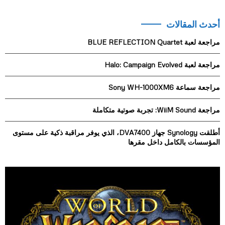
a
S
r
أحدث المقالات
c
E
h
مراجعة لعبة BLUE REFLECTION Quartet
f
A
o
مراجعة لعبة Halo: Campaign Evolved
r
R
:
مراجعة سماعة Sony WH-1000XM6
C
H
مراجعة WiiM Sound: تجربة صوتية متكاملة
أطلقت Synology جهاز DVA7400، الذي يوفر مراقبة ذكية على مستوى
المؤسسات بالكامل داخل مقرها