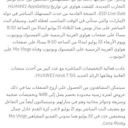
التجارب الجديدة، كشفت هواوي عن تواريخ
HUAWEI AppGallery
EID Live Sale
، النسخة القادمة من حدث المستهلك المباشر في دولة
الإمارات، والتي ستأتي في الوقت المناسب لعطلة العيد. وسيقام البث
المباشر على مدار يومين هما الثلاثاء 21 يوليو ابتداءً من الساعة 8:30
مساءً على صفحات هواوي العربية الرسمية على الفيسبوك ويوتيوب،
ويوم الأربعاء 22 يوليو ابتداءً من الساعة 8:30 مساءً على صفحات
هواوي العربية الرسمية على الفيسبوك ويوتيوب وقناة Mo Vlogs على
اليوتيوب.
عادت فعالية التخفيضات المباشرة مع عدد كبير من أحدث منتجات
العلامة وهاتفها الرائد الجديد HUAWEI nova 7 5G.
سيتمكن المشاهدون من الحصول على أروع الصفقات بما في ذلك
عروض لفترة زمنية محدودة بخصم يصل إلى 88% وتخفيضات ضخمة
وسريعة وجوائز مجانية وهم في منازلهم. وسيتمكنون أيضاً من التفاعل
مع مضيف البث المباشر يوم 21 يوليو لاعب كرة القدم عادل جمال
ومضيفين جدد في 22 يوليو هما مدوني الفيديو المشاهير Mo Vlogs
وLana Rose.