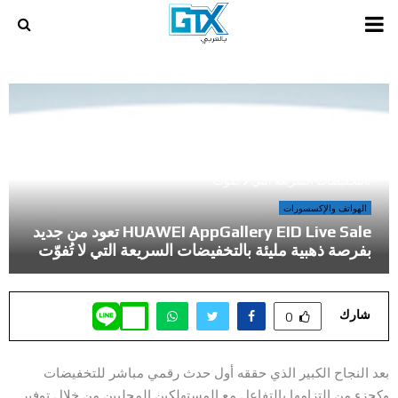
PRIMARY
MENU
أخر المراجعات و المقالات في عالم الالعاب و الكمبيوتر
»
HUAWEI AppGallery EID Live Sale تعود من جديد بفرصة ذهبية مليئة
بالتخفيضات السريعة التي لا تُفوّت
الهواتف والإكسسورات
HUAWEI AppGallery EID Live Sale تعود من جديد
بفرصة ذهبية مليئة بالتخفيضات السريعة التي لا تُفوّت
شارك
0
بعد النجاح الكبير الذي حققه أول حدث رقمي مباشر للتخفيضات
وكجزء من التزامها بالتفاعل مع المستهلكين المحليين من خلال توفير