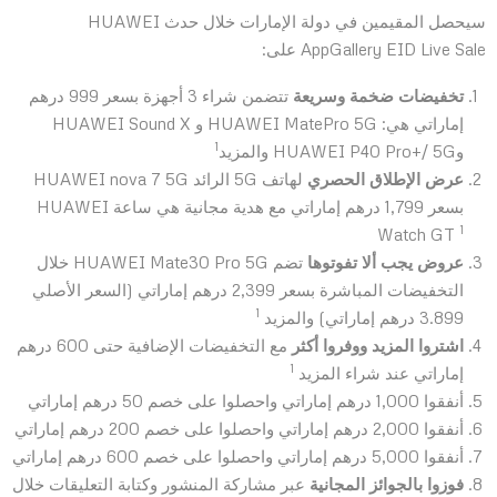
سيحصل المقيمين في دولة الإمارات خلال حدث
HUAWEI
AppGallery EID Live Sale
على:
تخفيضات ضخمة وسريعة
تتضمن شراء 3 أجهزة بسعر 999 درهم
إماراتي هي: HUAWEI MatePro 5G و HUAWEI Sound X
1
وHUAWEI P40 Pro+/ 5G
والمزيد
عرض الإطلاق الحصري
لهاتف 5G الرائد HUAWEI nova 7 5G
بسعر 1,799 درهم إماراتي مع هدية مجانية هي ساعة HUAWEI
1
Watch GT
عروض يجب ألا تفوتوها
تضم
HUAWEI Mate30 Pro 5G خلال
التخفيضات المباشرة بسعر 2,399 درهم إماراتي (السعر الأصلي
1
3.899 درهم إماراتي) والمزيد
اشتروا المزيد ووفروا أكثر
مع التخفيضات الإضافية حتى 600 درهم
1
إماراتي عند شراء المزيد
أنفقوا 1,000 درهم إماراتي واحصلوا على خصم 50 درهم إماراتي
أنفقوا 2,000 درهم إماراتي واحصلوا على خصم 200 درهم إماراتي
أنفقوا 5,000 درهم إماراتي واحصلوا على خصم 600 درهم إماراتي
فوزوا بالجوائز المجانية
عبر مشاركة المنشور وكتابة التعليقات خلال