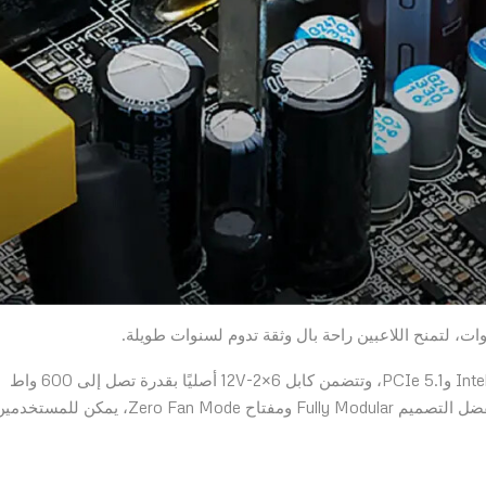
كما أن السلسلة متوافقة بالكامل مع أحدث معايير Intel ATX 3.1 وPCIe 5.1، وتتضمن كابل 12V-2×6 أصليًا بقدرة تصل إلى 600 واط
لدعم بطاقات NVIDIA GeForce RTX 40 و50 Series. وبفضل التصميم Fully Modular ومفتاح Zero Fan Mode، يمكن للمست