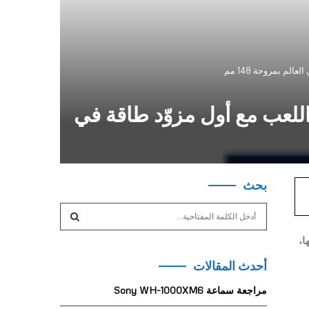
الأساطير في اللعب مع أول مزوّد طاقة في
بحث
S
e
a
ا،
S
r
أحدث المقالات
c
E
h
مراجعة سماعة Sony WH-1000XM6
f
A