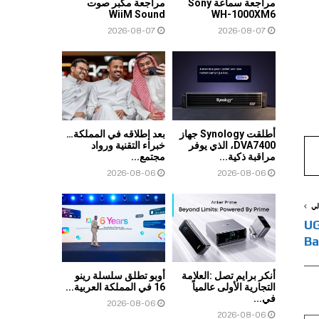
مراجعة سماعة Sony
مراجعة مكبر صوت
WiiM Sound
WH-1000XM6
2026-08-07
2026-08-07
أطلقت Synology جهاز
بعد إطلاقه في المملكة…
DVA7400، الذي يوفر
خبراء التقنية ورواد
مراقبة ذكية...
مجتمع...
2026-08-06
2026-08-06
لي
UGR
Ba
أنكر برايم تصل :العلامة
أوبو تطلق سلسلة رينو
التجارية الأولى عالمياً
16 في المملكة العربية...
في...
2026-08-06
2026-08-06