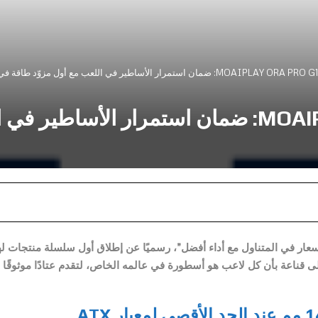
MOA: ضمان استمرار الأساطير في اللعب مع أول مزوّد طاقة في العالم بمروحة 148 مم
MOAIPLAY ORA PRO G1 Series: ضمان استمرار 
من شعار “أسعار في المتناول مع أداء أفضل”، رسميًا عن إطلاق أول سلسلة منتجات له
 وبُنيت هذه السلسلة على قناعة بأن كل لاعب هو أسطورة في عالمه الخاص، لتقدم عتادًا موثوقًا