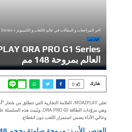
أخر المراجعات و المقالات في عالم الالعاب و الكمبيوتر
»
IPLAY ORA PRO G1 Series
الهاردوير
العالم بمروحة 148 مم
شارك
0
تعلن MOAIPLAY، العلامة التجارية التي تنطلق 
وهي مزوّدات الطاقة ORA PRO G1.
وعالي الأداء يضمن استمرار اللعب دون انقطاع.
العنصر الأبرز: مروحة صامتة بحجم 148 مم عند الحد الأقصى لمعيار ATX