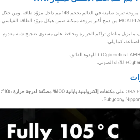
الميزة الأكثر لفتًا للانتباه في سلسلة ORA PRO G1 هي أول مروحة تبريد صامتة في العالم بحجم 148 مم داخل مزوّد طاقة. ومن خلال
، ما يزيل مناطق تراكم الحرارة ويحافظ على مستوى ضجيج شبه معدوم.
لصناعة، كما يلي:
مكثفات إلكتروليتية يابانية 100% مصنّفة لدرجة حرارة 10
°C