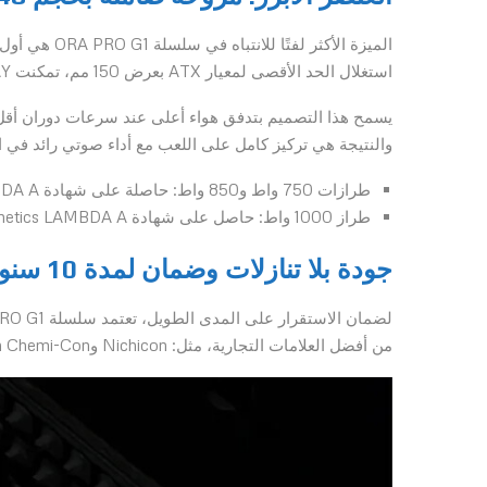
استغلال الحد الأقصى لمعيار ATX بعرض 150 مم، تمكنت MOAIPLAY من دمج أكبر مروحة ممكنة ضمن هيكل مزوّد الطاقة القياسي.
يسمح هذا التصميم بتدفق هواء أعلى عند سرعات دوران أقل
والنتيجة هي تركيز كامل على اللعب مع أداء صوتي رائد في ا
طرازات 750 واط و850 واط: حاصلة على شهادة Cybenetics LAMBDA A++ للهدوء الفائق.
طراز 1000 واط: حاصل على شهادة Cybenetics LAMBDA A+ للأداء الصوتي.
جودة بلا تنازلات وضمان لمدة 10 سنوات
لضمان الاستقرار على المدى الطويل، تعتمد سلسلة ORA PRO G1 على
من أفضل العلامات التجارية، مثل: Nichicon وNippon Chemi-Con وRubycon.