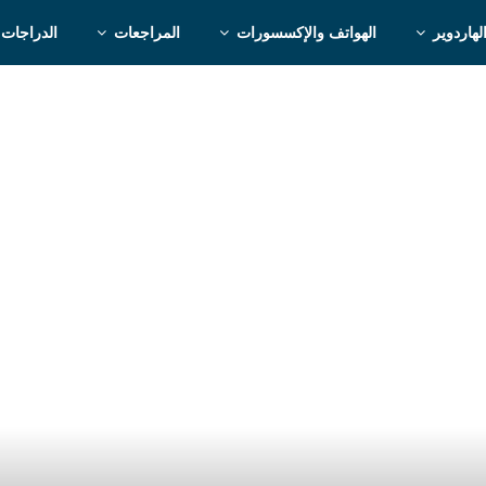
لهاردوير
الهواتف والإكسسورات
المراجعات
الدراجات 