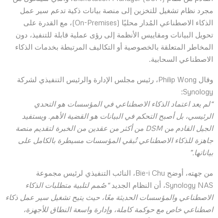
مجرد نظام تشغيل للتخزين إلى منصة بيانات ذكية تدعم سير عمل
الذكاء الاصطناعي المُدار محليًا (On-Premises)، مع القدرة على
تحويل البيانات ومقاييس الأنظمة إلى رؤى عملية قابلة للتنفيذ، دون
المخاطر المتعلقة بالخصوصية أو التكاليف المرتبطة بخدمات الذكاء
الاصطناعي السحابية.
وقال Philip Wong، رئيس مجلس الإدارة والرئيس التنفيذي لشركة
Synology:
“لم يعد اعتماد الذكاء الاصطناعي في المؤسسات هو التحدي
الرئيسي، بل أصبح التحكم في البيانات هو القضية الأهم. ويستفيد
الجيل القادم من DSM من أكثر من عقدين من الخبرة لتقديم منصة
جاهزة للذكاء الاصطناعي تُبقي المؤسسات مسيطرة بالكامل على
بياناتها.”
من جهته، أوضح Bie-i Chu، النائب التنفيذي لرئيس مجموعة
Synology NAS، أن النظام الجديد
“صُمم لتلبية متطلبات الذكاء
الاصطناعي والمؤسسات الحديثة معًا، حيث يتيح تشغيل سير عمل ذكاء
اصطناعي خاص مع حوكمة كاملة، وإدارة واسعة النطاق للأجهزة،