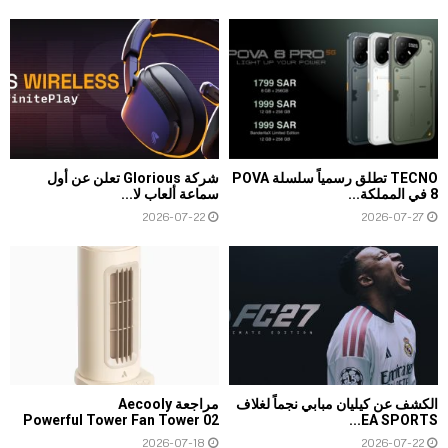
TECNO تطلق رسمياً سلسلة POVA
شركة Glorious تعلن عن أول
8 في المملكة...
سماعة ألعاب لا...
2026-07-22
2026-07-27
الكشف عن كيليان مبابي نجماً لغلاف
مراجعة Aecooly
Powerful Tower Fan Tower 02
EA SPORTS...
2026-07-18
2026-07-22