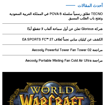
r
أحدث المقالات
c
E
h
TECNO تطلق رسمياً سلسلة POVA 8 في المملكة العربية السعودية
f
A
وتفتح باب الطلب المسبق
o
r
R
شركة Glorious تعلن عن أول سماعة ألعاب لا تنقطع أبدًا
:
C
الكشف عن كيليان مبابي نجماً لغلاف EA SPORTS FC™ 27
H
مراجعة Aecooly Powerful Tower Fan Tower 02
مراجعة Aecooly Portable Misting Fan Cold Air Ultra