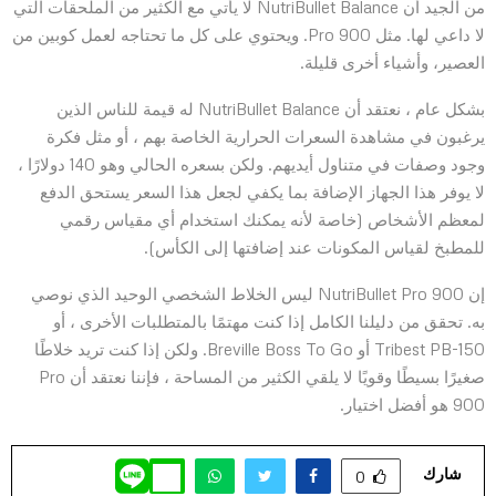
من الجيد أن NutriBullet Balance لا يأتي مع الكثير من الملحقات التي
لا داعي لها. مثل Pro 900. ويحتوي على كل ما تحتاجه لعمل كوبين من
العصير، وأشياء أخرى قليلة.
بشكل عام ، نعتقد أن NutriBullet Balance له قيمة للناس الذين
يرغبون في مشاهدة السعرات الحرارية الخاصة بهم ، أو مثل فكرة
وجود وصفات في متناول أيديهم. ولكن بسعره الحالي وهو 140 دولارًا ،
لا يوفر هذا الجهاز الإضافة بما يكفي لجعل هذا السعر يستحق الدفع
لمعظم الأشخاص (خاصة لأنه يمكنك استخدام أي مقياس رقمي
للمطبخ لقياس المكونات عند إضافتها إلى الكأس).
إن NutriBullet Pro 900 ليس الخلاط الشخصي الوحيد الذي نوصي
به. تحقق من دليلنا الكامل إذا كنت مهتمًا بالمتطلبات الأخرى ، أو
Tribest PB-150 أو Breville Boss To Go. ولكن إذا كنت تريد خلاطًا
صغيرًا بسيطًا وقويًا لا يلقي الكثير من المساحة ، فإننا نعتقد أن Pro
900 هو أفضل اختيار.
شارك
0