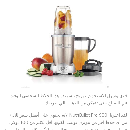
قوي وسهل الاستخدام ومريح ، سيوفر هذا الخلاط الشخصي الوقت
في الصباح حتى تتمكن من الذهاب الي طريقك .
لقد اخترنا NutriBullet Pro 900 لأنه يحتوي على أفضل سعر للأداء
من أي خلاط آخر من نيوتري بوليت. لكونها أقل بكثير من 100 دولار ،
فإنها تمتزج بسمعة جيدة مثل نموذج التوازن الأكثر تكلفة. بالمقارنة مع