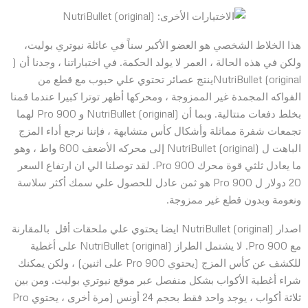
هذا الخلاط الشخصي هو العضو الأكبر سناً في عائلة نيوتري بوليت،
ولكن في هذه الحالة ، العمر لا يولد الحكمة. في اختباراتنا ، وجدنا أن (
NutriBullet (originalينتج عصائر تحتوي علي حبوب مع قطع من
الفواكه المجمدة غير الممزوجة ، ومحركها أظهر توترا كبيرا عندما قمنا
بخلط دفعات متتالية. وبما أن (NutriBullet (original و Pro 900 لهما
تجمعات شفرة مماثلة وأشكال كأس متشابهة ، فإننا نرجع أداء المزج
الباهت ل (NutriBullet (original إلى محركه الأضعف 600 واط ، وهو
ما يعادل ثلثي قوة محرك Pro 900. لقد توصلنا الي ان ارتفاع السعر
20 دولار ل Pro 900 هو ثمن عادل للحصول علي سمك أكثر سلاسة
ونعومة وبدون قطع غير ممزوجة.
اصدار NutriBullet (original) ايضا يحتوي علي ملحقات أقل بالمقارنة
مع Pro 900. لا يشتمل الطراز NutriBullet (original) على أغطية
للكشف عن كأس المزج (يحتوي Pro 900 على اثنين) ، ولكن يمكنك
شراء أغطية الأكواب بشكل منفصل عبر موقع نيوتري بوليت. ومن بين
ثلاثة أكواب ، يوجد واحد فقط بحجم 24 أونس (مرة أخرى ، يحتوي Pro