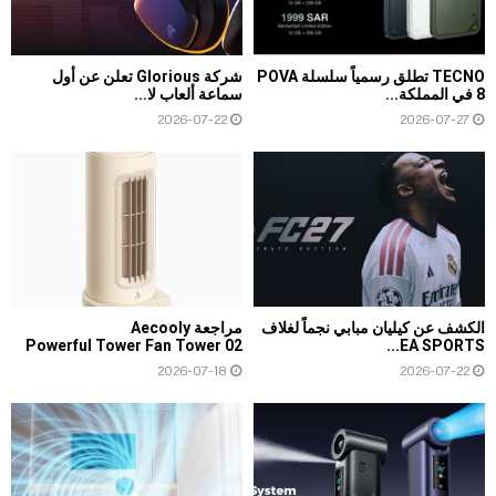
TECNO تطلق رسمياً سلسلة POVA
شركة Glorious تعلن عن أول
8 في المملكة...
سماعة ألعاب لا...
2026-07-22
2026-07-27
الكشف عن كيليان مبابي نجماً لغلاف
مراجعة Aecooly
Powerful Tower Fan Tower 02
EA SPORTS...
2026-07-18
2026-07-22