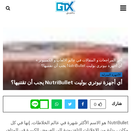
PRIMARY
MENU
أخر المراجعات و المقالات في عالم الالعاب و الكمبيوتر
»
أي أجهزة نيوتري بوليت NutriBullet يجب أن تقتنيها؟
الأجهزة المنزلية
أي أجهزة نيوتري بوليت NutriBullet يجب أن تقتنيها؟
شارك
0
NutriBullet هو الاسم الأكثر شهرة في عالم الخلاطات. إنها في كل
مكان ، بداية من الإعلانات التلفزيونية إلى العروض الكبيرة في المتاجر