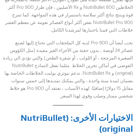
الخلاطين NutriBullet 600 و Rx الأصليين ، فإن طراز Pro 900 أكثر
قوة وينتج نتائج أكثر سلاسة باستمرار في هذه المواجهة. كما تمزج
NutriBullet Pro 900 بعض أكثر أنواع العصائر نعومة عن معظم العشر
خلاطات التي قمنا باختبارها لمرشدنا الكامل.
نحب أيضا أن Pro 900 لديه كل الملحقات التي تحتاج إليها لصنع
عصائر 24 أونصة ، بدون حفنة من الأجزاء الغير مفيدة (مثل الكؤوس
الصغيرة المزججة ، أو اللولب ، أو شفرة الطحن) والتي تؤدي الي زيادة
الفوضى في أماكن تخزين الخلاط مثلما تفعل النماذج NutriBullet
(original) و NutriBullet Rx. تدعم نيوتري بوليت الخلاطات الخاصة بها
بضمان لمدة سنة واحدة ، والتي يمكنك تمديدها إلى خمس سنوات
مقابل 15 دولارًا إضافيًا. لهذه الأسباب ، نعتقد أن Pro 900 هو خلاط
شخصي ممتاز وصلب وقوي لهذا السعر.
الاختيارات الأخرى:
(NutriBullet
(original