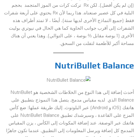
(إن لم يكن أفضل). لكن Rx تركت كرات من الموز المتجمد بحجم
البلية في كل عصير صنعناه. هذا ربما لأن Rx يحتوي على أربعة شفرات
فقط (جميع النماذج الأخرى لديها ستة). أيضًا ، لا تمتد أطراف هذه
الشفرات إلى أقرب جوانب الحاوية كما هي الحال في نيوتري بوليت
الأخرى (1 بوصة مقابل ⅔ بوصة ، على التوالي). وهذا يعني أن هناك
مساحة أكبر للأطعمة لتفلت من السحق.
NutriBullet Balance
أحدث إضافة إلى هذا النوع من الخلاطات الشخصية هو NutriBullet
Balance الذي لديه مقياس مدمج. يتصل هذا النموذج بتطبيق على
هاتفك (iOS و Android) عبر البلوتوث. إليك طريقة عملها: ضع كأس
المزج على القاعدة ، وسيرشدك تطبيق NutriBullet Balance على
هاتفك عبر الوصفة. عند إضافة المكونات إلى الكأس ، يزن المقياس
المدمج كل إضافة ويرسل المعلومات إلى التطبيق. عندما تكون جاهزًا