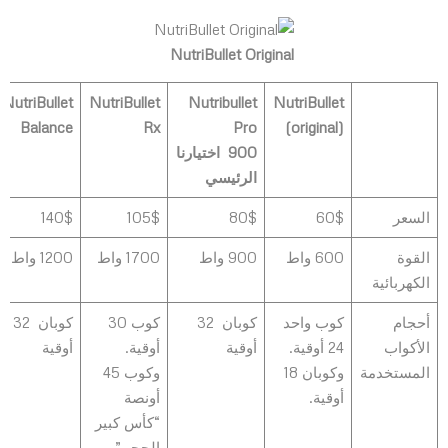
NutriBullet Original
NutriBullet
NutriBullet
Nutribullet
NutriBullet
Balance
Rx
Pro
(original)
900
اختيارنا
الرئيسي
السعر
60$
80$
105$
140$
القوة
600 واط
900 واط
1700 واط
1200 واط
الكهربائية
أحجام
كوب واحد
كوبان 32
كوب 30
كوبان 32
الأكواب
24 أوقية.
أوقية
أوقية.
أوقية
المستخدمة
وكوبان 18
وكوب 45
أوقية.
أونصة
“كأس كبير
الحجم” ،