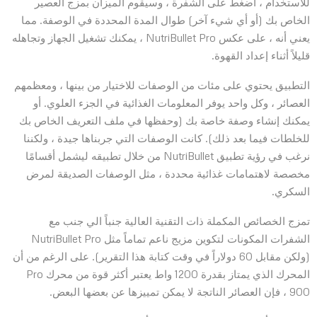
للاستخدام ، اضغط على الشفرة ، وسيقوم الميزان بمزج العصير
الخاص بك (أو أي شيء آخر) طوال المدة المحددة في الوصفة. مما
يعني أنه ، على عكس NutriBullet Pro ، يمكنك تشغيل الجهاز وتجاهله
قليلاً أثناء إعداد القهوة.
التطبيق يحتوي على مئات من الوصفات للاختيار من بينها ، ومعظمهم
العصائر ، وكل واحد يوفر المعلومات الغذائية في الجزء العلوي. أو
يمكنك إنشاء وصفة خاصة بك (وحفظها في ملف التعريف الخاص بك
للخلطات فيما بعد ذلك). كانت الوصفات التي جربناها جيدة ، ولكننا
نرغب في رؤية تطبيق NutriBullet من خلال تطبيقه ليشمل أقسامًا
مخصصة لاهتمامات غذائية محددة ، مثل الوصفات الصديقة لمرض
السكري.
تمزج الخصائص المكملة ذات التقنية العالية جنباً الي جنب مع
الشفرات المكونات لتكوين مزيج ناعم تماماً مثل NutriBullet Pro
(ولكن مقابل 60 دولاراً في وقت كتابة هذا التقرير). على الرغم من أن
المحرك الذي يمتاز بقدرة 1200 واط يعتبر أكثر قوة من محرك Pro
900 ، فإن العصائر الناتجة لا يمكن تمييزها عن بعضها البعض.