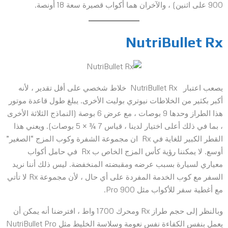
900 على اثنين) ، والآخران هما أكواب قصيرة سعة 18 أونصة.
NutriBullet Rx
يصعب اعتبار NutriBullet Rx خلاط شخصي على أقل تقدير ، لأنه
أكبر بكثير من الخلاطات نيوتري بوليت الأخرى. يبلغ طول قاعدة موتور
هذا الطراز وحدها 9 بوصات ، مع عرض 6 بوصة (النماذج الثلاثة الأخرى
، بما في ذلك أعلى اختيار لدينا ، قياس 7 ¾ × 5 بوصات). ويعني هذا
القطر الكبير للغاية في Rx ان مجموعة الشفرة وكوب المزج “الصغير”
أوسع. لا يمكننا رؤية كأس المزج الخاص ب Rx في حامل أكواب
معياري لسيارة بسبب عرضه ومقبضته المنخفضة. ليس ذلك أننا نريد
السفر مع كوب الخدمة المفردة على أي حال ، لأن مجموعة Rx لا تأتي
مع أغطية سفر للأكواب مثل Pro 900.
وبالنظر إلى حجم طراز Rx ومحرك 1700 واط ، افترضنا أنه يمكن أن
يعمل بنفس الكفاءة نفس نعومة وسلاسة الخليط مثل NutriBullet Pro