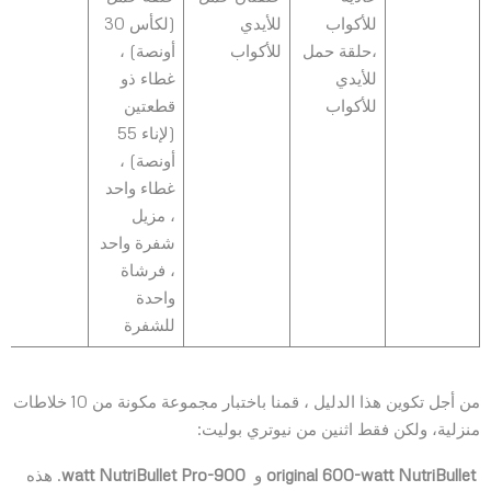
للأكواب
للأيدي
(لكأس 30
،حلقة حمل
للأكواب
أونصة) ،
للأيدي
غطاء ذو ​​
للأكواب
قطعتين
(لإناء 55
أونصة) ،
غطاء واحد
، مزيل
شفرة واحد
، فرشاة
واحدة
للشفرة
من أجل تكوين هذا الدليل ، قمنا باختبار مجموعة مكونة من 10 خلاطات
منزلية، ولكن فقط اثنين من نيوتري بوليت:
original 600-watt NutriBullet
و
900-watt NutriBullet Pro
. هذه