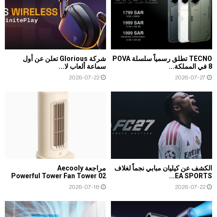
TECNO تطلق رسمياً سلسلة POVA
شركة Glorious تعلن عن أول
8 في المملكة...
سماعة ألعاب لا...
2026-07-22
2026-07-27
الكشف عن كيليان مبابي نجماً لغلاف
مراجعة Aecooly
Powerful Tower Fan Tower 02
EA SPORTS...
2026-07-18
2026-07-22