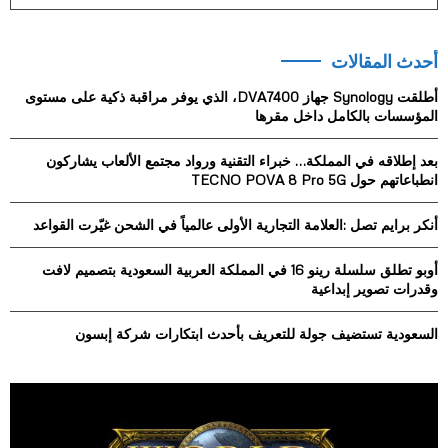
e
a
S
r
أحدث المقالات
c
E
h
أطلقت Synology جهاز DVA7400، الذي يوفر مراقبة ذكية على مستوى
f
A
المؤسسات بالكامل داخل مقرها
o
r
R
بعد إطلاقه في المملكة… خبراء التقنية ورواد مجتمع الألعاب يشاركون
:
انطباعاتهم حول TECNO POVA 8 Pro 5G
C
أنكر برايم تصل :العلامة التجارية الأولى عالمياً في الشحن غيّرت القواعد
H
أوبو تطلق سلسلة رينو 16 في المملكة العربية السعودية بتصميم لافت
وقدرات تصوير إبداعية
السعودية تستضيف جولة للتعريف بأحدث ابتكارات شركة إبسون