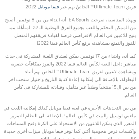
فريق Ultimate Team™ الخاصّ بهم عبر
فيفا موبايل
2022.
وبهذه المناسبة، صرحت EA Sports أنه ابتداء من من 8 نوفمبر، أصبح
من الممكن التحكم واللعب بجميع الفرق الوطنية الـ 32 المتأهّلة مما
يتيح للاعبين في العالم الافتراضي فرصة لقيادة فريققهم المنضل
للفوز والتمتع بمشاهدته يرفع كأس العالم فيفا 2022!
كما أنه، وابتداء من 17 نوفمبر، يمكن لعشاق اللعبة المشاركة في حدث
مباشر داخل اللعبة لكأس العالم فيفا 2022 والفوز بمكافآت حصرية
ومشاهدة لاعبين لفريق Ultimate Team™ الخاص بهم أثناء
البطولة، بالإضافة الي إمكانية إعادة كتابة التاريخ واختيار منتخب آخر
من بين ال15 منتخباً وطنياً غير متأهل، وقيادته للمشاركة في كأس
العالم.
من بين التحديثات الأخيرة في لعبة فيفا موبايل كذلك إمكانية اللعب في
ملعبي لوسيل والبيت في كأس العالم؛ بالإضافة الى النظام التمرير
المعزز الذي يمكن اللاعبين من الاستحواذ على الكرة وفتح المساحات
واكتساب فرص هجومية أكثر. كما توفر فيفا موبايل ميزات أخرى جديدة
كالموسيقى التصويرية الجديدة وتحديث قوائم اللاعبين.