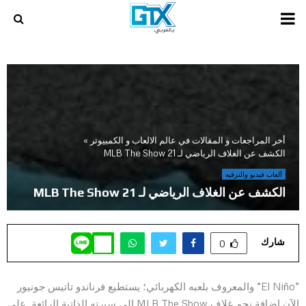
PRIMARY
MENU
أخر المراجعات و المقالات في عالم الالعاب و الكمبيوتر
»
الكشف عن الغلاف الرياضي لـ MLB The Show 21
ألعاب فيديو والترفيه
الكشف عن الغلاف الرياضي لـ MLB The Show 21
شارك
0
“El Niño” والمعروف بلعبه الكهربائي؛ يستطيع فرناندو تاتيس جونيور
الآن إضافة نجم غلاف MLB The Show إلى سيرته الذاتية الرائعة. على