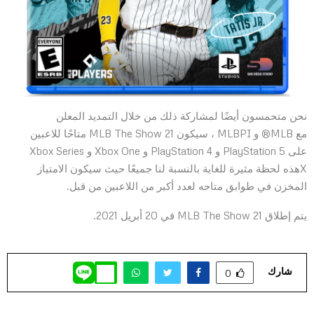
نحن متحمسون أيضًا لمشاركة ذلك من خلال التمديد المعلن
مع MLB® و MLBPI ، سيكون MLB The Show 21 متاحًا للاعبين
على PlayStation 5 و PlayStation 4 و Xbox One و Xbox Series
Xهذه لحظة مثيرة للغاية بالنسبة لنا جميعًا حيث سيكون الامتياز
المخزن في طوابق متاحه لعدد أكبر من اللاعبين من قبل.
يتم إطلاق MLB The Show 21 في 20 أبريل 2021.
شارك
0