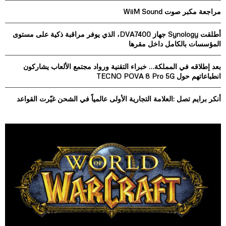
o
مراجعة مكبر صوت WiiM Sound
r
R
:
أطلقت Synology جهاز DVA7400، الذي يوفر مراقبة ذكية على مستوى
C
المؤسسات بالكامل داخل مقرها
H
بعد إطلاقه في المملكة… خبراء التقنية ورواد مجتمع الألعاب يشاركون
انطباعاتهم حول TECNO POVA 8 Pro 5G
أنكر برايم تصل :العلامة التجارية الأولى عالمياً في الشحن غيّرت القواعد