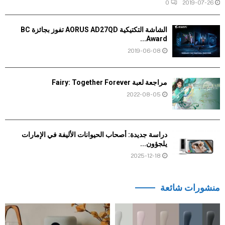
0
2019-07-26
الشاشة التكتيكية AORUS AD27QD تفوز بجائزة BC
Award...
2019-06-08
مراجعة لعبة Fairy: Together Forever
2022-08-05
دراسة جديدة: أصحاب الحيوانات الأليفة في الإمارات
يلجؤون...
2025-12-18
منشورات شائعة