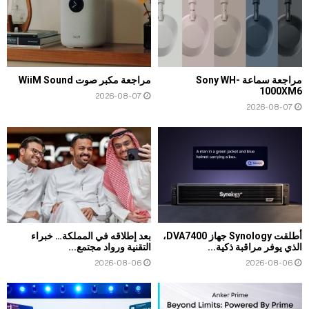
مراجعة سماعة Sony WH-
مراجعة مكبر صوت WiiM Sound
1000XM6
2026-08-07
2026-08-07
أطلقت Synology جهاز DVA7400،
بعد إطلاقه في المملكة… خبراء
الذي يوفر مراقبة ذكية...
التقنية ورواد مجتمع...
2026-08-06
2026-08-06