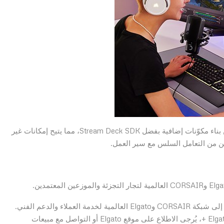
تواصل Elgato ومجتمعها العالمي من المطورين المتحمسين بناء مكوّنات إضافية بفضل Stream Deck SDK، مما يتيح إمكانات غير
تأتي Elgato Stream Deck + بضمان لمدة سنتين، بالإضافة إلى شبكة CORSAIR وElgato العالمية لخدمة العملاء والدعم الفني.
للحصول على أحدث المعلومات حول سعر Elgato Stream Deck +، يُرجى الاطلاع على موقع Elgato أو التواصل مع مبيعات