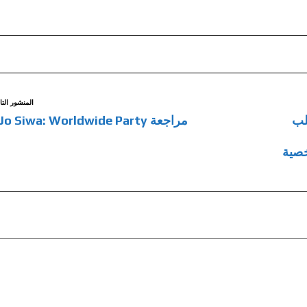
المنشور التا
Sid Meier’s Civil لجلب
مراجعة JoJo Siwa: Worldwide Party
خصية