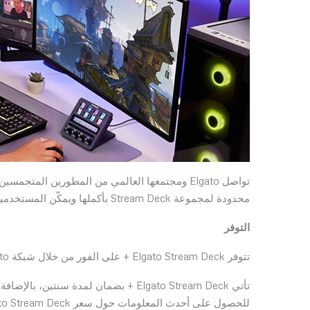
محدودة لمجموعة Stream Deck بأكملها ويمكّن المستخدمين من التعامل السلس مع سير العمل.
التوفر
تتوفر Elgato Stream Deck + على الفور من خلال شبكة Elgato وCORSAIR العالمية لتجار التجزئة والموزعين المعتمدين.