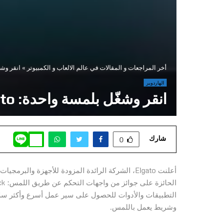
أخر المراجعات و المقالات في عالم الالعاب و الكمبيوتر
»
انقر وشغّل بلمسة
الهاردوير
انقر وشغّل بلمسة واحدة: Elgato تطلق Stream Deck +
شارك
0
أعلنت Elgato، الشركة الرائدة المزودة للأجهزة وا
وشريط يعمل باللمس.