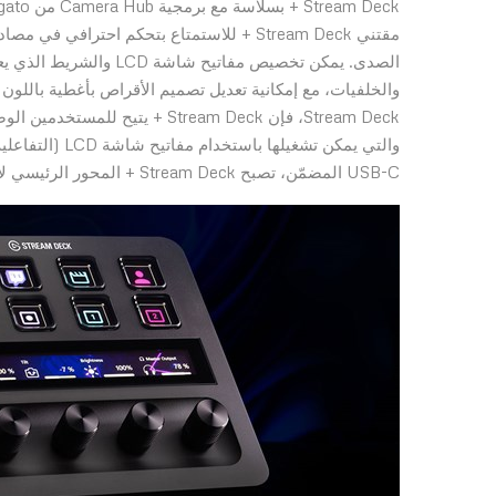
والخلفيات، مع إمكانية تعديل تصميم الأقراص بأغطية باللون
Stream Deck، فإن Stream Deck +
USB-C المضمّن، تصبح Stream Deck + المحور الرئيسي لأي إعداد.