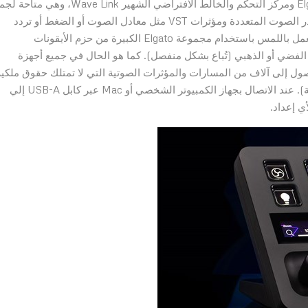
Stream Deck + بسلاسة مع برمجية Camera Hub من Elgato ومركز التحكم والخالط الافتراضي الشهير Wave Link، وه
مقتني Stream Deck + للاستمتاع بتحكم احترافي في مصادر الصوت المتعددة ومؤثرات VST مثل معادل الصوت أو الضغط أو تردد
الصدى. يمكن تخصيص مفاتيح شاشة LCD والشريط الذي يعمل باللمس باستخدام مجموعة Elgato الكبيرة من حزم الأيقونات
 الفضي أو الذهبي (تُباع بشكل منفصل). كما هو الحال في جميع أجهزة
 يتيح للمستخدمين الوصول إلى آلاف من المسارات والمؤثرات الصوتية التي لا تمتلك حقوق ملكي
والتي يمكن تشغيلها باستخدام مفاتيح شاشة LCD (التفاعلية). عند الاتصال بجهاز الكمبيوتر الشخصي أو Mac عبر كابل USB-A إلي