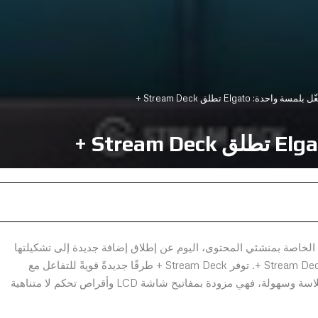
 واحدة: Elgato تطلق Stream Deck +
لبرمجيات الخاصة بمنشئي المحتوى، اليوم عن إطلاق إضافة جديدة إلى تشكيلتها
الحائزة على جوائز من واجهات التحكم عن طريق اللمس: Stream Deck +. توفر Stream Deck + طرقًا جديدةً قويةً للتفاعل مع
التطبيقات والأدوات للحصول على سير عمل أسرع وأكثر سلاسة وسهولة، فهي مزودة بمفاتيح شاشة LCD وأقراص تحكم لا متناهية