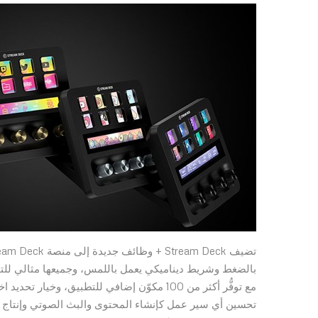
بالضغط وشريط ديناميكي يعمل باللمس، وجميعها مثالي للتح
تحسين أي سير عمل كإنشاء المحتوى والبث الصوتي وإنتاج م