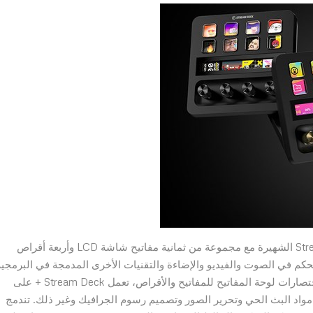
تضيف Stream Deck + وظائف جديدة إلى منصة Stream Deck الشهيرة مع مجموعة من ثمانية مفاتيح شاشة LCD وأربعة أقراص
كم في الصوت والفيديو والإضاءة والتقنيات الأخرى المدمجة في البرمجية
مع توفُّر أكثر من 100 مكوّن إضافي للتطبيق، وخيار تحديد اختصارات لوحة المفاتيح للمفاتيح والأقراص، تعمل Stream Deck + على
واد البث الحي وتحرير الصور وتصميم رسوم الجرافيك وغير ذلك. تندمج