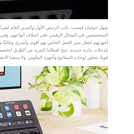
قويةً تتجاوز لوحات المفاتيح وأجهزة الماوس. ولا يسعنا الانتظار لمشاهدة ال