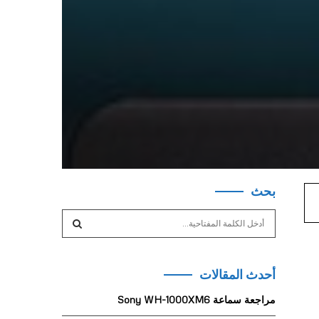
بحث
S
e
a
S
r
أحدث المقالات
c
E
h
مراجعة سماعة Sony WH-1000XM6
f
A