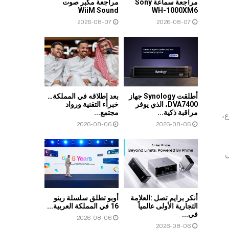
مراجعة سماعة Sony
مراجعة مكبر صوت
WiiM Sound
WH-1000XM6
2026-08-07
2026-08-07
أطلقت Synology جهاز
بعد إطلاقه في المملكة…
DVA7400، الذي يوفر
خبراء التقنية ورواد
مراقبة ذكية...
مجتمع...
ع،
2026-08-06
2026-08-06
بين
أنكر برايم تصل :العلامة
أوبو تطلق سلسلة رينو
التجارية الأولى عالمياً
16 في المملكة العربية...
في...
2026-08-06
2026-08-06