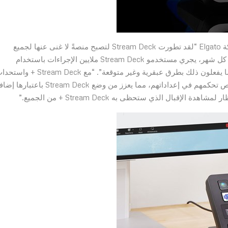
يقول جوليان فيست، نائب الرئيس الأول والمدير العام لشركة Elgato “لقد تطورت Stream Deck لتصبح منصةً لا غنى عنها لجميع
المتخصصين في المجال الرقمي على اختلاف أنواعهم. وفي كل شهر، يجري مستخدمو Stream Deck ملايين الإجراءات باستخدام
أجهزتهم لجعل سير العمل الخاص بهم أقوى وأسرع، وغالبًا ما يفعلون ذلك بطرق عبقرية وغير متوقعة”. “مع ream Deck
مُدخلات مادية جديدة، نتيح لعملائنا المزيد من الطرق لتخصيص تحكمهم في إعداداتهم، مما يعزز من وضع Stream Deck باعتب
إقبال الذي ستحظى به Stream Deck + من الجميع.”