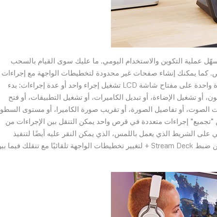
Strea + من برمجية Stream Deck القوية تسهّل عملية التكوين والاستخدام اليومي. ما عليك سوى القيام بالسحب
راءات المكوّن على مفاتيح شاشة LCD والأقراص. كما يمكنك إنشاء صفحات غير محدودة لتخطيطات الواجهة مع إجراءات
مختلفة لسير العمل الخاص بالتطبيق أو المهمة. يمكنك بنقرة واحدة على مفتاح شاشة LCD تشغيل إجراء واحد أو عدة إجراءات: بدء
 أو تشغيل الإضاءة، أو تبديل الكاميرات، أو تشغيل التطبيقات، أو فتح
 الصوت، أو تفاصيل الصورة، أو تقريب صورة الكاميرا، أو مستوى السطو
كن “تجميع” إجراءات متعددة في قرص واحد يمكن التنقل بين الإجراءات من
لى الشريط الذي يعمل باللمس، الذي يمكن النقر عليه أيضًا لتنفيذ
الإجراءات أو سحبه لتغيير صفحات تخطيط الواجهة. كما يمكن ضبط Stream Deck + لتغيير تخطيطات الواجهة تلقائيًا مع تنقلك فيما 