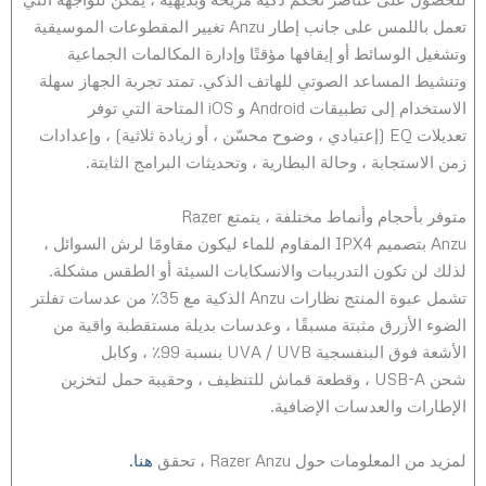
تعمل باللمس على جانب إطار Anzu تغيير المقطوعات الموسيقية
وتشغيل الوسائط أو إيقافها مؤقتًا وإدارة المكالمات الجماعية
وتنشيط المساعد الصوتي للهاتف الذكي. تمتد تجربة الجهاز سهلة
الاستخدام إلى تطبيقات Android و iOS المتاحة التي توفر
تعديلات EQ (إعتيادي ، وضوح محسّن ، أو زيادة ثلاثية) ، وإعدادات
زمن الاستجابة ، وحالة البطارية ، وتحديثات البرامج الثابتة.
متوفر بأحجام وأنماط مختلفة ، يتمتع Razer
Anzu بتصميم IPX4 المقاوم للماء ليكون مقاومًا لرش السوائل ،
لذلك لن تكون التدريبات والانسكابات السيئة أو الطقس مشكلة.
تشمل عبوة المنتج نظارات Anzu الذكية مع 35٪ من عدسات تفلتر
الضوء الأزرق مثبتة مسبقًا ، وعدسات بديلة مستقطبة واقية من
الأشعة فوق البنفسجية UVA / UVB بنسبة 99٪ ، وكابل
شحن USB-A ، وقطعة قماش للتنظيف ، وحقيبة حمل لتخزين
الإطارات والعدسات الإضافية.
لمزيد من المعلومات حول Razer Anzu ، تحقق
هنا.