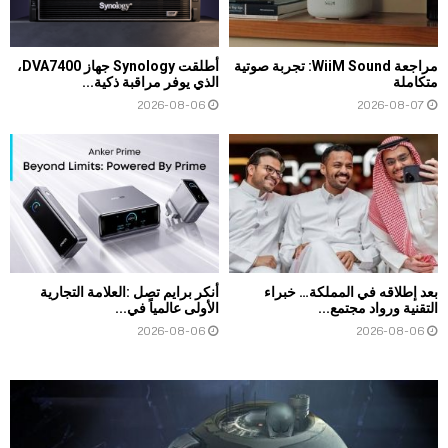
مراجعة WiiM Sound: تجربة صوتية
أطلقت Synology جهاز DVA7400،
متكاملة
الذي يوفر مراقبة ذكية...
2026-08-06
2026-08-07
بعد إطلاقه في المملكة… خبراء
أنكر برايم تصل :العلامة التجارية
التقنية ورواد مجتمع...
الأولى عالمياً في...
2026-08-06
2026-08-06