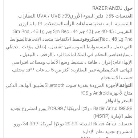
حول
RAZER ANZU
العدسات
35٪ فلتر الضوء الأزرق99٪ UVA / UVB النظارات
الشمسية المستقطبة
سماعات الرأس
المشغلات: 16 ملمالوزن
التقريبي: 43-48 جم (43 جم Sm Rec ، 44 جم Sm Rnd ، 46 Lg
Rec ، 48 Lg Rnd)
ميكروفون
نمط الالتقاط: متعدد الاتجاهاتالضوابط
التي تعمل باللمسضوابط الموسيقى: تشغيل ، إيقاف مؤقت ، تخطي
، سابقعناصر التحكم في المكالمات: الرد ، الرفض ، التبديل ،
الإنهاءعام: إقران ، طاقة ، تنشيط وضع الألعاب ومساعد افتراضي
للهاتف الذكي
بطارية
عمر البطارية: أكثر من 5 ساعات **قد يختلف
حسب الاستخدام
التوافق
الأجهزة المزودة بقدرة صوت Bluetoothتطبيق الهاتف الذكي
متاح لأجهزة Android و iOS
السعر والتوافر
Razer Anzu: 199.99 دولارًا أمريكيًا / 209.99 يورو لمشروع تجديد
نظم الإدارة (MSRP)
عدسات Razer Anzu البديلة: 29.99 دولارًا أمريكيًا / 34.99 يورو
لمشروع تجديد نظم الإدارة