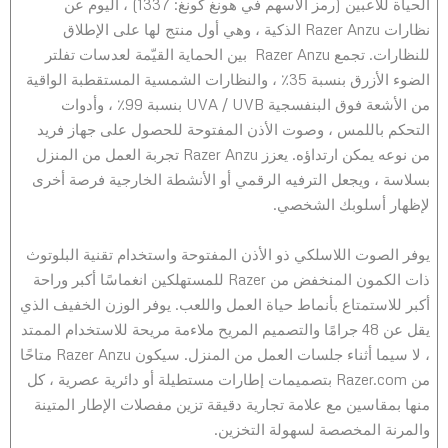
الحياة للاعبين (رمز الأسهم في هونغ كونغ: 1337) ، اليوم عن
نظارات Razer Anzu الذكية ، وهي أول منتج لها على الإطلاق
للنظارات. تجمع Razer Anzu بين الحماية القيّمة لعدسات تفلتر
الضوء الأزرق بنسبة 35٪ ، والنظارات الشمسية المستقطبة الواقية
من الأشعة فوق البنفسجية UVA / UVB بنسبة 99٪ ، وأدوات
التحكم باللمس ، وصوت الأذن المفتوحة للحصول على جهاز فريد
من نوعه يمكن ارتداؤه. يعزز Razer Anzu تجربة العمل من المنزل
بسلاسة ، ويجعل الترفيه الرقمي أو الأنشطة الخارجية فرصة أخرى
لإظهار أسلوبك الشخصي.
يوفر الصوت اللاسلكي ذو الأذن المفتوحة واستخدام تقنية البلوتوث
ذات الكمون المنخفض من Razer للمستهلكين انغماسًا أكبر وراحة
أكبر للاستمتاع بأنماط حياة العمل واللعب. يوفر الوزن الخفيف الذي
يقل عن 48 جرامًا والتصميم المريح ملاءمة مريحة للاستخدام الممتد
، لا سيما أثناء جلسات العمل من المنزل. سيكون Razer Anzu متاحًا
من Razer.com بتصميمات إطارات مستطيلة أو دائرية عصرية ، كل
منها بمقاسين مع علامة تجارية دقيقة تزين مفصلات الإطار المتينة
والمرنة المخصصة لسهولة التخزين.