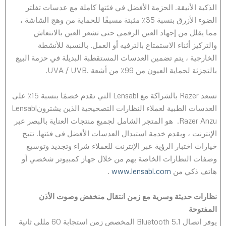
الذكية الأنيقة. الحزمة الأفضل في فئتها كاملة مع عدسات تفلتر
الضوء الأزرق بنسبة 35٪ مثبتة مسبقًا للحماية من وهج الشاشة ،
مما يقلل من إجهاد العين الرقمي حتى تشعر العين بالانتعاش
والتركيز أثناء الاستمتاع بالترفيه أو العمل. بالنسبة للأنشطة
الخارجية ، يتم تضمين العدسات المستقطبة البديلة في حزمة البيع
بالتجزئة لحماية العيون من 99٪ من أشعة .UVA / UVB.
تسعد Razer بالشراكة مع Lensabl التي تقدم خصمًا بنسبة 15٪ على
العدسات الطبية لعملاء النظارات التصحيحية الذين يشترونLensabl
.Razer Anzu هو المتجر الشامل لجميع منتجات العناية بالبصر عبر
الإنترنت ، ويقدم خدمة استبدال العدسات الأفضل في فئتها. تتيح
خيارات اختبار الرؤية عبر الإنترنت للعملاء شراء وتجديد وتوسيع
وصفات النظارات الخاصة بهم من خلال جهاز كمبيوتر شخصي أو
هاتف ذكي من
www.lensabl.com
.
نظارات حديثة وسرية مع زمن انتقال منخفض وصوت الأذن
المفتوحة
يوفر اتصال Bluetooth 5.1 المخصص زمن استجابة 60 مللي ثانية