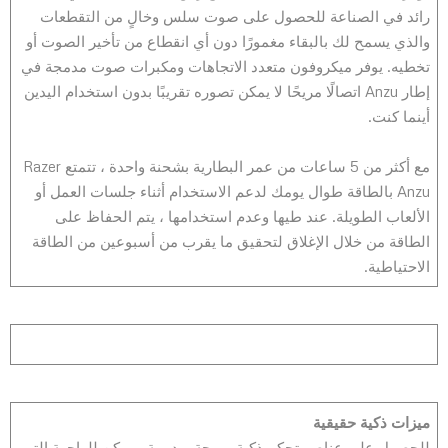
رائد في الصناعة للحصول على صوت سلس وخالٍ من التقطعات
والذي يسمح لك بالبقاء مغمورًا دون أي انقطاع من تأخير الصوت أو
تخطيه. يوفر ميكروفون متعدد الاتجاهات ومكبرات صوت مدمجة في
إطار Anzu اتصالًا مريحًا لا يمكن تصوره تقريبًا بدون استخدام اليدين
أينما كنت.
مع أكثر من 5 ساعات من عمر البطارية بشحنة واحدة ، تتمتع Razer
Anzu بالطاقة طوال يومك لدعم الاستخدام أثناء جلسات العمل أو
الألعاب الطويلة. عند طيها وعدم استخدامها ، يتم الحفاظ على
الطاقة من خلال الإغلاق لتحقيق ما يقرب من أسبوعين من الطاقة
الاحتياطية.
ميزات ذكية حقيقية
للحصول على عناصر تحكم ذكية مريحة وبديهية ، يمكن للواجهة التي