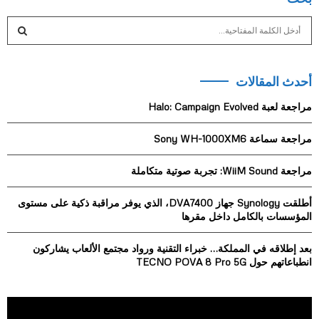
S
e
a
S
r
أحدث المقالات
c
E
h
مراجعة لعبة Halo: Campaign Evolved
f
A
o
مراجعة سماعة Sony WH-1000XM6
r
R
:
مراجعة WiiM Sound: تجربة صوتية متكاملة
C
H
أطلقت Synology جهاز DVA7400، الذي يوفر مراقبة ذكية على مستوى
المؤسسات بالكامل داخل مقرها
بعد إطلاقه في المملكة… خبراء التقنية ورواد مجتمع الألعاب يشاركون
انطباعاتهم حول TECNO POVA 8 Pro 5G