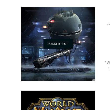
 تعمل
BANNER SPOT
وضعي الشعر “Wet” و “Dry” مسبقاً مع مستوى محدد من الحرارة وتدفق الهواء للحصول على أفضل النتائج. وعند استخدام الوضع “Wet”
مئوية (230 درجة فهرنهايت) أو 140