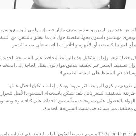
كثر من عقد من الزمن، وتستثمر نصف مليار جنيه إسترليني لتوسيع وتسريع
 ويجري مهندسو دايسون بحوثًا مفصلة حول كل ما يتعلق بالشعر، من البنية
أو المواد الكيميائية أو الأجهزة والتأثيرات اللاحقة على صحة الشعر.
كل خصلة شعر وإعادة تشكيل هذه الروابط لتحافظ على التسريحة الجديدة،
، وإن تصفيف الشعر عبر تجفيفه بتدفق هواء قوي يقلل الحاجة إلى استخدام
ل طبيعي، وتكون الروابط أكثر مرونة ويمكن إعادة تشكيلها خلال عملية
 طريقة لتصفيف الشعر بأقل تلف ممكن باستخدام المستوى الأمثل للحرارة
لهواء بالحصول على تسريحات مملّسة مع الحفاظ على كثافته وحيويته، وب
مختلفة، مما يساعد في تثبيت التسريحة الجديدة.
يعمل جهاز تمليس الشعر Dyson AirstraitTM بمحرك Dyson Hyperdymium™المصمم خصيصاً ليكون القلب النابض في تقنيات د