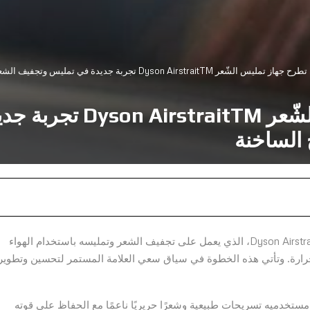
ّعر Dyson AirstraitTM تجربة جديدة في تمليس وتجفيف الشعر بالهواء من دون الألواح الساخنة
دايسون تطرح جهاز تمليس 
 الساخنة
– كشف جيمس دايسون اليوم عن جهاز تمليس الشعر Dyson AirstraitTM، الذي يعمل على تجفيف الشعر وتمليسه باستخدام الهواء
حرارة. وتأتي هذه الخطوة في سياق سعي العلامة المستمر لتحسين وتطوير
ستخدميه تسريحات طبيعية وشعرًا حريريًا ناعمًا مع الحفاظ على قوته