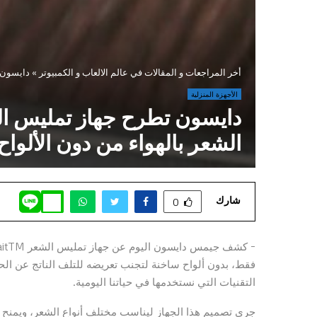
أخر المراجعات و المقالات في عالم الالعاب و الكمبيوتر
»
دايسون تطرح جهاز تمليس الش
الأجهزة المنزلية
الشعر بالهواء من دون الألواح
شارك
0
فقط، بدون ألواح ساخنة لتجنب تعريضه للتلف الناتج عن ال
التقنيات التي نستخدمها في حياتنا اليومية.
جرى تصميم هذا الجهاز ليناسب مختلف أنواع الشعر، ويمنح م