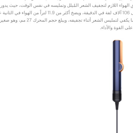
ق الهواء اللازم لتجفيف الشعر المُبلل وتمليسه في نفس الوقت، حيث يدور
الدولاب الميكانيكي للمحرك ذو الـ 13 شفرة بسرعة تصل إلى 106 آلاف لفة في الدقيقة، ويضخ أكثر من 11.9 لتراً من الهواء في
جهاز التمليس، ليُولّد قوة ضغط تبلغ 3.5 كيلو باسكال، وهو ما يكفي لتمليس الشعر أثناء تجفيفه، ويبلغ حجم المحرك 27 مم، وهو صغي
ى القوة والأداء.