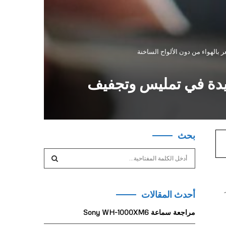
الشّعر Dyson AirstraitTM تجربة جديدة في تمليس وتجفيف
بحث
S
e
a
S
r
أحدث المقالات
c
E
h
مراجعة سماعة Sony WH-1000XM6
f
A