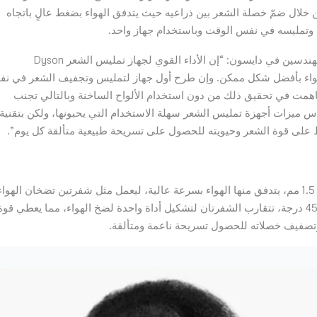
في نفس الوقت2. يعمل الجهاز من خلال ضمّ خصلة الشعر بين ذراعيه حيث يتدفق الهواء بضغط عالٍ باتجاه
 وتمليسه في نفس الوقت وباستخدام جهاز واحد.
وحول هذه التقنية، قال جيمس دايسون، المؤسس وكبير المهندسين في دايسون: “إن الأداء القوي لجهاز تمليس الشعر Dyson
 تدفق الهواء بأفضل شكل ممكن. وإن طرح أول جهاز لتمليس وتجفيف الشعر في ن
لطويلة الممتدة لـ 25 عامًا، والتي ساهمت في تحقيق ذلك من دون استخدام الألواح الساخنة وبالتالي تجنب
اس ميزات أجهزة تمليس الشعر سهلة الاستخدام التي يحبونها، ولكن بتقنية
 على قوة الشعر وحيويته للحصول على تسريحة طبيعية متألقة كل يوم”.
يوجد على طول ذراعي الجهاز فتحات هوائية متقابلة قياسها 1.5 مم، يتدفق منها الهواء بسرعة عالية، ليعمل مثل شفرتين تضخان الهوا
بتدفق عالي موجه نحو الأسفل، وعند إغلاق الذراعين بزاوية 45 درجة، تتقارب الشفرتان لتشكيل أداة واحدة لضخ الهواء، مما يعطي قو
تصفيف خصلاته للحصول تسريحة ناعمة ومتألقة.