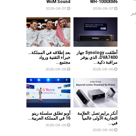
WiiM Sound
WH-1000XM6
2026-08-07
2026-08-07
 الثانية عبر
ر
أطلقت Synology جهاز
بعد إطلاقه في المملكة…
DVA7400، الذي يوفر
خبراء التقنية ورواد
مراقبة ذكية...
مجتمع...
2026-08-06
2026-08-06
أنكر برايم تصل :العلامة
أوبو تطلق سلسلة رينو
التجارية الأولى عالمياً
16 في المملكة العربية...
في...
2026-08-06
2026-08-06