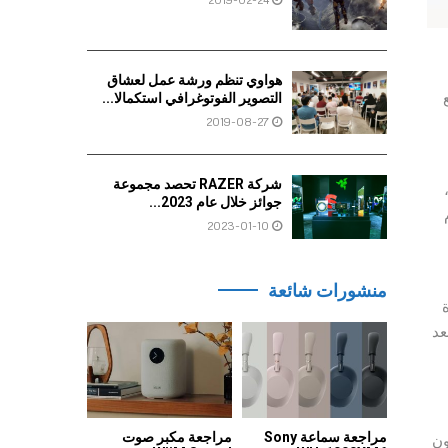
هواوي تنظم ورشة عمل لعشاق
التصوير الفوتوغرافي استكمالا...
2019-08-27
شركة RAZER تحصد مجموعة
جوائز خلال عام 2023...
2023-01-10
منشورات شائعة
عد
مراجعة سماعة Sony
مراجعة مكبر صوت
ايسون