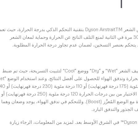
مثل باقي منتجات دايسون للعناية بالشعر، يتميز جهاز تمليس الشعر Dyson AirstraitTM بتقنية التحكم الذكي بدرجة الحرارة، حيث
المستشعرات على قياس درجة حرارة تدفق الهواء أكثر من 30 مرة في الثانية لمنع التلف الناتج عن الحرارة وحماية لمعان الشعر
ي يتحكم بعنصر التسخين، لضمان عدم تجاوز درجة الحرارة المطلوبة.
يتيح جهاز تمليس الشعر Dyson AirstraitTM وضعيتين لتصفيف الشعر “Wet” و “Dry” ووضع “Cool” لتثبيت التسريحة، حيث تم ضبط
يمكنكم الاختيار بين ثلاثة مستويات للحرارة وهي: 80 درجة مئوية (175 درجة فهرنهايت) أو 110 درجة 
درجة مئوية (285 درجة فهرنهايت). وفي وضع “Dry” يمكنكم الاختيار من بين درجات الحرارة 120 درجة مئوية (250 درجة فهرنهايت) أو
140 درجة مئوية (285 درجة فهرنهايت) أو زيادة درجة الحرارة مع الوضع المُعزَّز (Boost). وللتحكم في تدفق الهواء، يوجد وضعان وهما
الجذور والتدفق البارد.
لم يتم الإعلان عن موعد إطلاق جهاز تمليس الشعر Dyson Airstrait™ في الشرق الأوسط بعد. لمزيد من المعلومات، الرجاء زيارة