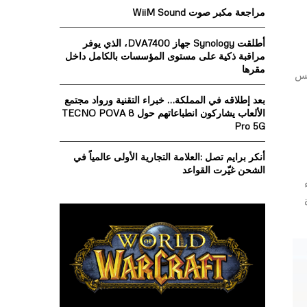
o
مراجعة مكبر صوت WiiM Sound
r
R
:
أطلقت Synology جهاز DVA7400، الذي يوفر
C
مراقبة ذكية على مستوى المؤسسات بالكامل داخل
مقرها
H
فس
بعد إطلاقه في المملكة… خبراء التقنية ورواد مجتمع
الألعاب يشاركون انطباعاتهم حول TECNO POVA 8
Pro 5G
أنكر برايم تصل :العلامة التجارية الأولى عالمياً في
الشحن غيّرت القواعد
ء
ة