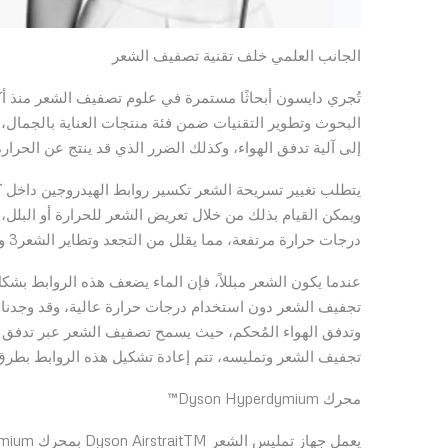
الجانب العلمي خلف تقنية تصفيف الشعر
تُجري دايسون أبحاثًا مستمرة في علوم تصفيف الشعر منذ أ
البحوث وتطوير التقنيات ضمن فئة منتجات العناية بالجمال،
إلى آلية تدفق الهواء، وكذلك الضرر الذي قد ينتج عن الحرارة 
يتطلب تغيير تسريحة الشعر تكسير روابط الهيدروجين داخل 
ويمكن القيام بذلك من خلال تعريض الشعر للحرارة أو البلل
درجات حرارة مرتفعة، مما يقلل من التجعد وتطاير الشعر3 ويساعد في الحفاظ على لمعانه الطبيعي4.
عندما يكون الشعر مبللاً، فإن الماء يضعف هذه الروابط بشك
تجفيف الشعر دون استخدام درجات حرارة عالية، وقد وجدنا
وتدفق الهواء المُحكم، حيث يسمح تصفيف الشعر عبر تدفق ا
تجفيف الشعر وتمليسه، تتم إعادة تشكيل هذه الروابط بطرق 
محرك Dyson Hyperdymium™