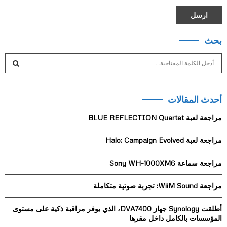
بحث
S
e
a
S
r
أحدث المقالات
c
E
h
مراجعة لعبة BLUE REFLECTION Quartet
f
A
o
مراجعة لعبة Halo: Campaign Evolved
r
R
:
مراجعة سماعة Sony WH-1000XM6
C
H
مراجعة WiiM Sound: تجربة صوتية متكاملة
أطلقت Synology جهاز DVA7400، الذي يوفر مراقبة ذكية على مستوى
المؤسسات بالكامل داخل مقرها