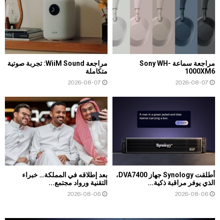
مراجعة سماعة Sony WH-
مراجعة WiiM Sound: تجربة صوتية
1000XM6
متكاملة
2026-08-07
2026-08-07
أطلقت Synology جهاز DVA7400،
بعد إطلاقه في المملكة… خبراء
الذي يوفر مراقبة ذكية...
التقنية ورواد مجتمع...
2026-08-06
2026-08-06