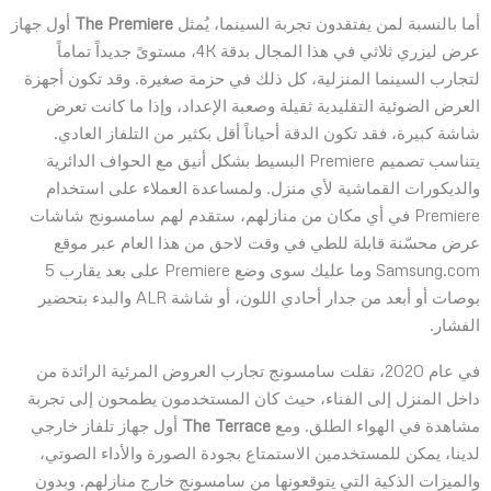
أما بالنسبة لمن يفتقدون تجربة السينما، يُمثل
The Premiere
أول جهاز
عرض ليزري ثلاثي في ​​هذا المجال بدقة 4K، مستوىً جديداً تماماً
لتجارب السينما المنزلية، كل ذلك في حزمة صغيرة. وقد تكون أجهزة
العرض الضوئية التقليدية ثقيلة وصعبة الإعداد، وإذا ما كانت تعرض
شاشة كبيرة، فقد تكون الدقة أحياناً أقل بكثير من التلفاز العادي.
يتناسب تصميم Premiere البسيط بشكل أنيق مع الحواف الدائرية
والديكورات القماشية لأي منزل. ولمساعدة العملاء على استخدام
Premiere في أي مكان من منازلهم، ستقدم لهم سامسونج شاشات
عرض محسّنة قابلة للطي في وقت لاحق من هذا العام عبر موقع
Samsung.com وما عليك سوى وضع Premiere على بعد يقارب 5
بوصات أو أبعد من جدار أحادي اللون، أو شاشة ALR والبدء بتحضير
الفشار.
في عام 2020، نقلت سامسونج تجارب العروض المرئية الرائدة من
داخل المنزل إلى الفناء، حيث كان المستخدمون يطمحون إلى تجربة
مشاهدة في الهواء الطلق. ومع
The Terrace
أول جهاز تلفاز خارجي
لدينا، يمكن للمستخدمين الاستمتاع بجودة الصورة والأداء الصوتي،
والميزات الذكية التي يتوقعونها من سامسونج خارج منازلهم. وبدون