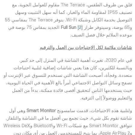
قلق من ظروف الطقس، The Terrace مقاوم للعوامل الجوية، مع
تصنيف IP55 لمقاومة الماء والغبار، كما أنه سهل التثبيت وسهل
التوصيل بخدمة الكابل وشبكة Wi-Fi. يتوفر The Terrace بمقاسي 55
و65 بوصة، وسيتوفر طراز
[2]
Full Sun
الجديد بمقاس 75 بوصة في
موعده الملائم خلال فصل الصيف.
شاشات ملائمة لكل الاحتياجات بين العمل والترفيه
في عام 2020، تغيرت أهمية الشاشة في المنزل إلى حد كبير.
وبالنسبة للكثيرين، كان هذا يعني شاشات إضافية لتلبية احتياجات
متعددة. وفجأة، أصبحت الشاشة التي تستخدم للتسوق عبر الإنترنت أو
تصفح وسائل التواصل الاجتماعي أمراً بالغ الأهمية في الحياة اليومية،
حيث يستخدمها الناس لتحقيق أقصى فائدة ممكنة، بدءاً من العمل
والتعليم ووصولاً إلى الترفيه.
ولتلبية هذه الاحتياجات، قدمت سامسونج
Smart Monitor
وهي أول
شاشة تقوم بكل شيء، حيث تجمع بين أفضل ما في الشاشة والتلفاز.
تتوافق Smart Monitor مع شبكات Wi-Fi وBluetooth وWireless DeX
وApple AirPlay 2، بما يتيح للمستخدمين العمل من أي مكان دون