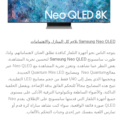
Samsung Neo QLED
يلاءم كل المنازل والاهتمامات
يتوجه الناس نحو أجهزة التلفاز كنافذة تطلق العنان لاهتماماتهم. ولذا،
طورت سامسونج
Samsung Neo QLED
لتحسين تجربة المشاهدة،
بغض النظر عما تشاهده. وتتعزز تجربة المشاهدة مع Neo QLED عبر
معالجNeo Quantum ومصابيح Quantum Mini LED الجديدة.
وبحجمها الذي يصل إلى 1/40 فقط من حجم مصابيح LED التقليدية،
تتيح هذه المصابيح مجالاً للتحكم الفائق بدقة الإضاءة. وبفضل الخلفية
الداكنة، والأضواء الساطعة وتكنولوجيا الترقية الأذكى على مستوى
جميع أجهزة التلفاز التي قدمتها سامسونج على الإطلاق، يقدم Neo
QLED صورة فائقة الواقعية، سواء كنت تشاهد مباراة كرة قدم أو
تمارس اللعبة بنفسك عبر إحدى وحدات التحكم بالألعاب.