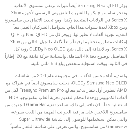
يوفر Samsung Neo QLED أيضاً ميزات ترتقي بمستوى الألعاب.
وتفخر سامسونج بكونها الشريك التلفزيوني الرسمي لأجهزة Xbox
Series X في الولايات المتحدة وكندا. ومع تجديد الاتفاق بين سامسونج
وبين Xbox لعدة سنوات هذا العام، ستواصل الشركتان العمل معاً
لتقديم تجربة ألعاب لا نظير لها. ويوفر كل من Neo QLED وQLED
إمكانات متطورة تجعلهما رفيقاً رائعاً لألعاب الجيل التالي من Xbox
Series X. وبالإضافة إلى ذلك، يتيح Neo QLED وQLED رؤية كل
التفاصيل بوضوح دقة 4K المذهلة، وانسيابية حركة فائقة مع 120 إطاراً
في الثانية، ووقت استجابة منخفض يبلغ 5.8 مللي ثانية.
ولتقديم أداء محسن للألعاب في مجموعة عام 2021 من شاشات
Samsung Neo QLED وQLED، دخلت سامسونج أيضاً في شراكة مع
AMD لتطوير أول تلفاز يدعم معالج Freesync Premium Pro لكل من
ألعاب الكمبيوتر ووحدة التحكم لتقديم تجربة ألعاب بتكنولوجيا HDR
استثنائية حقاً. بالإضافة إلى ذلك، تساعد تقنية
Game Bar
الجديدة من
سامسونج اللاعبين على مراقبة الجوانب المهمة من اللعب بسرعة،
والتي يمكن استخدامها للوصول إلى شاشة Super Ultrawide
Gameview من سامسونج، والتي تعرض على شاشة التلفاز تناسباً