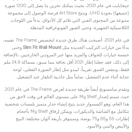
جيجابايت في عام 2021، بحيث يمكنك تخزين ما يصل إلى 1200 صورة
(جميعها) بجودة UHD. ويتيح Art Store فرصة الوصول إلى مجموعة
متنوعة من المحتوى الفني التي تلائم كل الأذواق، بدءاً من اللوحات
الكلاسيكية الشهيرة، وحتى الصور الفوتوغرافية المذهلة.
في عام 2021، أصبحت هناك طرق جديدة لتخصيص The Frame نفسه،
بدءًا من خيارات التركيب الجديدة مثل
Slim Fit Wall Mount
وحتى
خمسة خيارات للحواف والمزيد منها عبر المزودين الخارجيين. بالإضافة
إلى ذلك، فقد جعلنا إطار 2021 أقل نحافة مما سبق، بسماكة 24.9 ملم
فقط، وبنفس العمق تقريباً، ليبدو مثل إطار الصورة الفعلي، لوحة
جذابة أثناء عدم التشغيل، تماماً مثل جاذبية التلفاز عند التشغيل.
وتقدم سامسونج أيضاً طريقة جديدة لعرض The Frame في عام 2021.
حيث سيتم إصدار My Shelf على مستوى العالم في وقت لاحق من
هذا العام، وهو اكسسوار جديد يتيح إنشاء جدار متميز بلمسات شخصية
تتكامل مع الشاشة والديكورات. ويمكن إرفاق My Shelf بأحجام
إطارات 55 و65 و75 بوصة، وسيتوفر بأربعة ألوان مختلفة: البيج
والأبيض والبني والأسود.