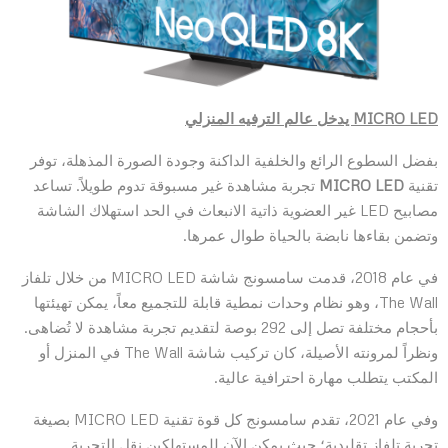
MICRO LED
يدخل عالم الترفيه المنزلي
بفضل السطوع الرائع والخلفية الداكنة وجودة الصورة المذهلة، توفر
تقنية
MICRO LED
تجربة مشاهدة غير مسبوقة تدوم طويلاً. تساعد
مصابيح LED غير العضوية ذاتية الانبعاث في الحد استهلاك الشاشة
وتضمن بقاءها نابضة بالحياة طوال عمرها.
في عام 2018، قدمت سامسونج شاشة MICRO LED من خلال تلفاز
The Wall، وهو نظام وحدات نمطية قابلة للتجميع معاً، يمكن تهيئتها
بأحجام مختلفة تصل إلى 292 بوصة لتقديم تجربة مشاهدة لا تُضاهى.
ونظراً لمرونته الأصيلة، كان تركيب شاشة The Wall في المنزل أو
المكتب يتطلب مهارة احترافية عالية.
وفي عام 2021، تقدم سامسونج كل قوة تقنية MICRO LED بصيغة
تجربة تلفاز تقليدية؛ حيث يمكن الآن للمستهلكين نقل التجربة