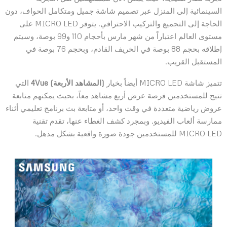
السينمائية إلى المنزل عبر تصميم شاشة جميل ومتكامل الحواف، دون
الحاجة إلى التجميع والتركيب الاحترافي. يتوفر MICRO LED على
مستوى العالم اعتباراً من شهر مارس بأحجام 110 و99 بوصة، وسيتم
إطلاقه بحجم 88 بوصة في الخريف القادم، وبحجم 76 بوصة في
المستقبل القريب.
تتميز شاشة MICRO LED أيضاً بخيار
(المشاهد الأربعة)
4Vue
التي
تتيح للمستخدمين فرصة عرض أربع مشاهد معاً، بحيث يمكنهم متابعة
عروض رياضية متعددة في وقت واحد، أو متابعة بث برنامج تعليمي أثناء
ممارسة ألعاب الفيديو. وبمجرد كشف الغطاء عنها، تقدم تقنية
MICRO LED للمستخدمين جودة صورة واقعية بشكل مذهل.