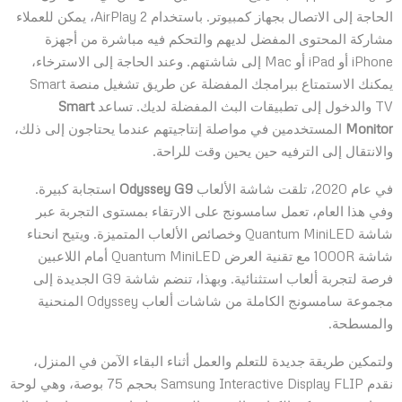
الحاجة إلى الاتصال بجهاز كمبيوتر. باستخدام AirPlay 2، يمكن للعملاء
مشاركة المحتوى المفضل لديهم والتحكم فيه مباشرة من أجهزة
iPhone أو iPad أو Mac إلى شاشتهم. وعند الحاجة إلى الاسترخاء،
يمكنك الاستمتاع ببرامجك المفضلة عن طريق تشغيل منصة Smart
TV والدخول إلى تطبيقات البث المفضلة لديك. تساعد
Smart
Monitor
المستخدمين في مواصلة إنتاجيتهم عندما يحتاجون إلى ذلك،
والانتقال إلى الترفيه حين يحين وقت للراحة.
في عام 2020، تلقت شاشة الألعاب
Odyssey G9
استجابة كبيرة.
وفي هذا العام، تعمل سامسونج على الارتقاء بمستوى التجربة عبر
شاشة Quantum MiniLED وخصائص الألعاب المتميزة. ويتيح انحناء
شاشة 1000R مع تقنية العرض Quantum MiniLED أمام اللاعبين
فرصة لتجربة ألعاب استثنائية. وبهذا، تنضم شاشة G9 الجديدة إلى
مجموعة سامسونج الكاملة من شاشات ألعاب Odyssey المنحنية
والمسطحة.
ولتمكين طريقة جديدة للتعلم والعمل أثناء البقاء الآمن في المنزل،
نقدم Samsung Interactive Display FLIP بحجم 75 بوصة، وهي لوحة