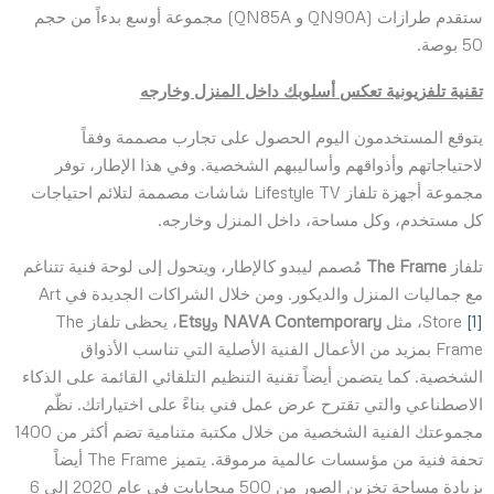
ستقدم طرازات (QN90A و QN85A) مجموعة أوسع بدءاً من حجم
50 بوصة.
تقنية تلفزيونية تعكس أسلوبك داخل المنزل وخارجه
يتوقع المستخدمون اليوم الحصول على تجارب مصممة وفقاً
لاحتياجاتهم وأذواقهم وأساليبهم الشخصية. وفي هذا الإطار، توفر
مجموعة أجهزة تلفاز Lifestyle TV شاشات مصممة لتلائم احتياجات
كل مستخدم، وكل مساحة، داخل المنزل وخارجه.
تلفاز
The Frame
مُصمم ليبدو كالإطار، ويتحول إلى لوحة فنية تتناغم
مع جماليات المنزل والديكور. ومن خلال الشراكات الجديدة في Art
[1]
Store
، مثل
NAVA Contemporary
و
Etsy
، يحظى تلفاز The
Frame بمزيد من الأعمال الفنية الأصلية التي تناسب الأذواق
الشخصية. كما يتضمن أيضاً تقنية التنظيم التلقائي القائمة على الذكاء
الاصطناعي والتي تقترح عرض عمل فني بناءً على اختياراتك. نظّم
مجموعتك الفنية الشخصية من خلال مكتبة متنامية تضم أكثر من 1400
تحفة فنية من مؤسسات عالمية مرموقة. يتميز The Frame أيضاً
بزيادة مساحة تخزين الصور من 500 ميجابايت في عام 2020 إلى 6