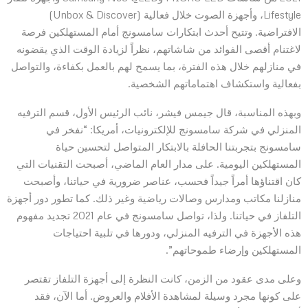
Lifestyle، وأجهزة الصوت خلال فعالية (Unbox & Discover)
الافتراضية. وتتيح أحدث ابتكارات سامسونج أمام المستهلكين فرصة
لاغتنام أقصى الفوائد من شاشاتهم، نظراً لزيادة الوقت الذي يقضونه
في منازلهم خلال هذه الفترة، بما يسمح لهم بالعمل بكفاءة، والتواصل
بفعالية واستكشاف اهتماماتهم الشخصية.
وبهذه المناسبة، قال جيمس فيشر، نائب الرئيس الأول، قسم الترفيه
المنزلي في شركة سامسونج للإلكترونيات، أمريكا: “نفخر في
سامسونج بتجربتنا الحافلة بالابتكار المتواصل لتحسين حياة
المستهلكين اليومية. على مدار العام الماضي، أصبحت التقنيات التي
كان اقتناؤها أمراً جيداً فحسب، عناصر ضرورية في حياتنا، وأصبحت
منازلنا مكاتب ومدارس وصالات رياضية وغير ذلك. كما تطور دور أجهزة
التلفاز في حياتنا. ولذا، تواصل سامسونج في عام 2021 تجديد مفهوم
هذه الأجهزة في الترفيه المنزلي، ودورها في تلبية احتياجات
المستهلكين وإرضاء طموحاتهم”.
وعلى مدى عقود من الزمن، كانت النظرة إلى أجهزة التلفاز تقتصر
على كونها مجرد وسيلة لمشاهدة الأفلام والعروض. أما الآن، فقد