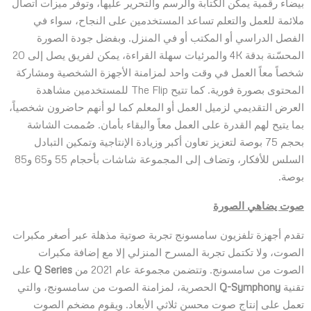
بيضاء رقمية يمكن الكتابة والرسم والتحرير عليها، وتوفر ميزات اتصال
ملائمة للعمل والتعلم تساعد المستخدمين على النجاح، سواء في
الفصل الدراسي أو المكتب أو في المنزل. وبفضل جودة الصورة
المحسّنة بدقة 4K والمرئيات سهلة القراءة، يمكن لفريق يصل إلى 20
شخصاً معاً العمل في وقت واحد لمزامنة الأجهزة الشخصية ومشاركة
المحتوى بصورة فورية. كما تتيح The Flip للمستخدمين مشاهدة
العرض التقديمي لزميل العمل أو المعلم كما لو أنهم حاضرون شخصياً،
بما يتيح لهم القدرة على العمل معاً والبقاء بأمان. صُممت الشاشة
بحجم 75 بوصة لتعزيز تعاون أكبر وزيادة الإنتاجية وتمكين التبادل
السلس للأفكار، وتضاف إلى المجموعة شاشات بأحجام 55 و65 و85
بوصة.
صوت يضاهي الصورة
تقدم أجهزة تلفزيون سامسونج تجربة صوتية مذهلة عبر أصغر مكبرات
الصوت، ولا تكتمل تجربة المسرح المنزلي إلا مع إضافة مكبرات
الصوت من سامسونج. وتتضمن مجموعة عام 2021 من
Q Series
على
تقنية
Q-Symphony
الحصرية، لمزامنة الصوت من سامسونج، والتي
تعمل على إنتاج صوت محسن ثلاثي الأبعاد. ويقوم مضخم الصوت