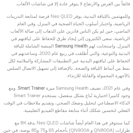
فائقاً بين العرض والارتفاع لا يتوفر عادة إلا في شاشات الألعاب.
وللمهتمين باللياقة البدنية، يوفر Neo QLED فرصة لمتابعة التدريبات
الرياضية، واختبار أسلوب الحياة الصحية في المنزل. وفي العام
الماضي، حين لم يكن الناس قادرين على الذهاب إلى صالة الألعاب
الرياضية، سعى الكثيرون إلى إيجاد طرق للحفاظ على لياقتهم في
المنزل. واستجابت لهم
Samsung Health
المنصة الشاملة للياقة
البدنية والتوعية، والتي أُطلقت في ربيع عام 2020، وساعدتهم في
الحفاظ على لياقتهم البدنية عبر التطبيقات المشاركة والملائمة لكل
نمط من أنماط اللياقة والصحة، بالإضافة إلى تسهيل الاتصال السلس
بالأجهزة المحمولة والقابلة للارتداء.
وفي عام 2021، تضيف Samsung Health ميزة
Smart Trainer
. ومع
وجود كاميرا اختيارية تُباع بشكل منفصل، يستخدم Smart Trainer
الذكاء الاصطناعي لتحليل وضعك الصحي، وتقديم ملاحظات في الوقت
الفعلي لتحسين شكلك أثناء متابعة مقاطع الفيديو التعليمية.
كما ستتوفر في هذا العام أيضاً شاشات Neo QLED بدقة 8K مع
طرازات (QN800A و QN900A) بأحجام 65 و75 و85 بوصة، في حين