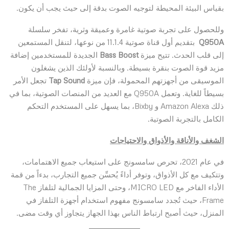
بقياس البيئة المحيطة لتوجيه الصوت بدقة إلى حيث يجب أن يكون.
وللحصول على تجربة صوتية غامرة وعميقة وثرية، تفخر سلسلة
Q950A
بتقديم أول قناة صوتية 11.1.4 من نوعها، لتنقل المستمعين
إلى قلب الحدث. تتيح ميزة
Bass Boost
الجديدة للمستخدمين إضافة
مزيد قوة الصوت بنقرة بسيطة. وبالنسبة لأولئك الذين يشغلون
الموسيقى من أجهزتهم المحمولة، فإن ميزة
Tap Sound
تجعل الأمر
بسيطاً للغاية. وتعمل Q950A مع العديد من المنصات الصوتية، بما في
ذلك Amazon Alexa و Bixby، بما يسهل على المستخدم التحكم
الكامل بالتجربة الصوتية.
الشغف والأناقة والأذواق والاحتياجات
في عام 2021، تحرص سامسونج على استيعاب جميع الاهتمامات،
وتتكيف مع كل الأذواق، وتوفر أداءً يُحسِّن جميع التجارب، بدءاً من قمة
الأداء الفاخر مع MICRO LED، وحتى المزايا الجمالية لتلفاز The
Frame، حيث تُجدد سامسونج مفهوم استخدام أجهزة التلفاز في
المنزل، حيث أصبح ارتباط الناس بهذا الجهاز يتجاوز أي وقت مضى.