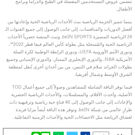
تتضمن عروض المستخدمين المفضلة في الطبخ والدراما وبرامج
الأطفال.
بينما تتميز الحزمة الرياضية ببث الأحداث الرياضية الحية وإعادتها من
أفضل الدوريات والمنافسات، إلى جانب الوصول إلى جميع القنوات الـ
24 الرياضية المتميزة beIN SPORTS. وتبث المنصة حصرياً الأحداث
الرياضية الحية والمُسجلة مثل بطولة كأس العالم فيفا قطر 2022™،
ودوري الأمم الأوروبية UEFA، ودوري الرابطة الوطنية لكرة السلة
الأمريكية NBA، والدوري الإنجليزي الممتاز، والدوري الإسباني وجميع
بطولات الجراند سلام في التنس، من بين أحداثٍ أخرى تُنقل لمنطقة
الشرق الأوسط وشمال أفريقيا.
فيما توفر الباقة الشاملة للمشاهدين وصولاً إلى جميع أعمال TOD
الأصلية، وأحدث الأفلام، والمسلسلات، والأحداث الرياضية الحصرية
والإعادات إلى جانب الوصول إلى 46 قناةٍ حية رياضية وترفيهية ذات
طرازٍ عالمي من شبكة beIN. وتوفر هذه الباقة أيضاً مزايا فريدة
لعشاق الرياضة مثل الاحصاءات الحية والأحداث الزمنية التفاعلية.