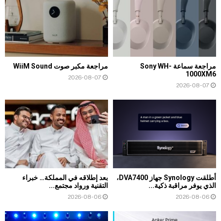
مراجعة سماعة Sony WH-
مراجعة مكبر صوت WiiM Sound
1000XM6
2026-08-07
2026-08-07
أطلقت Synology جهاز DVA7400،
بعد إطلاقه في المملكة… خبراء
الذي يوفر مراقبة ذكية...
التقنية ورواد مجتمع...
2026-08-06
2026-08-06