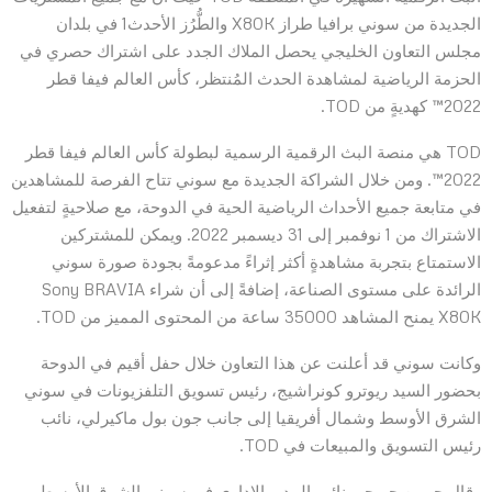
الجديدة من سوني برافيا طراز X80K والطُّرُز الأحدث1 في بلدان
مجلس التعاون الخليجي يحصل الملاك الجدد على اشتراك حصري في
الحزمة الرياضية لمشاهدة الحدث المُنتظر، كأس العالم فيفا قطر
2022™ كهديةٍ من TOD.
TOD هي منصة البث الرقمية الرسمية لبطولة كأس العالم فيفا قطر
2022™. ومن خلال الشراكة الجديدة مع سوني تتاح الفرصة للمشاهدين
في متابعة جميع الأحداث الرياضية الحية في الدوحة، مع صلاحيةٍ لتفعيل
الاشتراك من 1 نوفمبر إلى 31 ديسمبر 2022. ويمكن للمشتركين
الاستمتاع بتجربة مشاهدةٍ أكثر إثراءً مدعومةً بجودة صورة سوني
الرائدة على مستوى الصناعة، إضافةً إلى أن شراء Sony BRAVIA
X80K يمنح المشاهد 35000 ساعة من المحتوى المميز من TOD.
وكانت سوني قد أعلنت عن هذا التعاون خلال حفل أقيم في الدوحة
بحضور السيد ريوترو كونراشيج، رئيس تسويق التلفزيونات في سوني
الشرق الأوسط وشمال أفريقيا إلى جانب جون بول ماكيرلي، نائب
رئيس التسويق والمبيعات في TOD.
وقال جوبين جويجو، نائب المدير الإداري في سوني الشرق الأوسط