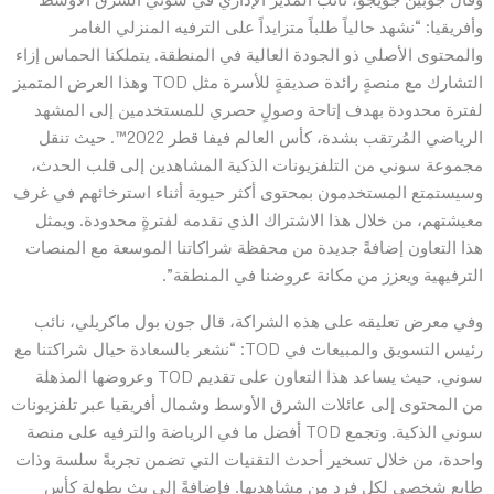
وأفريقيا: “نشهد حالياً طلباً متزايداً على الترفيه المنزلي الغامر
والمحتوى الأصلي ذو الجودة العالية في المنطقة. يتملكنا الحماس إزاء
التشارك مع منصةٍ رائدة صديقةٍ للأسرة مثل TOD وهذا العرض المتميز
لفترة محدودة بهدف إتاحة وصولٍ حصري للمستخدمين إلى المشهد
الرياضي المُرتقب بشدة، كأس العالم فيفا قطر 2022™. حيث تنقل
مجموعة سوني من التلفزيونات الذكية المشاهدين إلى قلب الحدث،
وسيستمتع المستخدمون بمحتوى أكثر حيوية أثناء استرخائهم في غرف
معيشتهم، من خلال هذا الاشتراك الذي نقدمه لفترةٍ محدودة. ويمثل
هذا التعاون إضافةً جديدة من محفظة شراكاتنا الموسعة مع المنصات
الترفيهية ويعزز من مكانة عروضنا في المنطقة”.
وفي معرض تعليقه على هذه الشراكة، قال جون بول ماكريلي، نائب
رئيس التسويق والمبيعات في TOD: “نشعر بالسعادة حيال شراكتنا مع
سوني. حيث يساعد هذا التعاون على تقديم TOD وعروضها المذهلة
من المحتوى إلى عائلات الشرق الأوسط وشمال أفريقيا عبر تلفزيونات
سوني الذكية. وتجمع TOD أفضل ما في الرياضة والترفيه على منصة
واحدة، من خلال تسخير أحدث التقنيات التي تضمن تجربةً سلسة وذات
طابعٍ شخصي لكل فردٍ من مشاهديها. فإضافةً إلى بث بطولة كأس