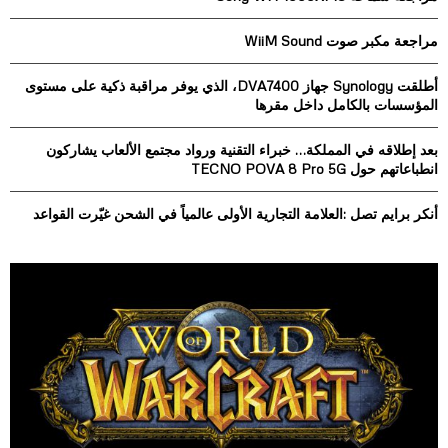
f
A
o
مراجعة مكبر صوت WiiM Sound
r
R
:
أطلقت Synology جهاز DVA7400، الذي يوفر مراقبة ذكية على مستوى
C
المؤسسات بالكامل داخل مقرها
H
بعد إطلاقه في المملكة… خبراء التقنية ورواد مجتمع الألعاب يشاركون
انطباعاتهم حول TECNO POVA 8 Pro 5G
أنكر برايم تصل :العلامة التجارية الأولى عالمياً في الشحن غيّرت القواعد