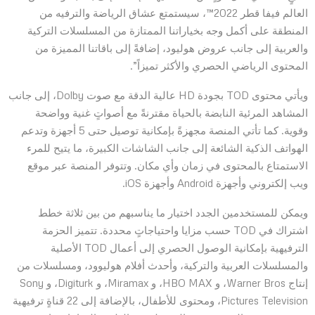
العالم فيفا قطر 2022™، سيستمتع عشاق الرياضة والترفيه من
المنطقة على أكمل وجه بخياراتنا الممتازة من المسلسلات التركية
والعربية إلى جانب عروض هوليود، إضافةً إلى باقاتنا المميزة من
المحتوى الرياضي الحصري والأكثر تميزاً”.
ويأتي محتوى TOD بجودة HD عالية الدقة مع صوت Dolby، إلى جانب
المشاهد المرئية النابضة بالحياة مقترنةً مع أصواتٍ غنية وواضحة
وقوية. كما تأتي المنصة مجهزةً بإمكانية توصيل حتى 5 أجهزة وتدعم
الهواتف الذكية الشائعة إلى جانب الشاشات الكبيرة، ما يتيح للمرء
الاستمتاع بالمحتوى في زمان وأي مكان. وتتوفر المنصة عبر موقع
ويب إلكتروني وأجهزة Android وأجهزة iOS.
ويمكن للمستخدمين الجدد اختيار ما يناسبهم من بين ثلاثة خطط
اشتراك في TOD حسب مزايا واحتياجاتٍ محددة. تتميز الحزمة
الترفيهية بإمكانية الوصول الحصري إلى أعمال TOD الأصلية
والمسلسلات العربية والتركية، وأحدث أفلام هوليوود، ومسلسلات من
إنتاج Warner Bros، و HBO MAX، و Miramax، و Digiturk، و Sony
Pictures Television، ومحتوى للأطفال، بالإضافة إلى 22 قناةٍ ترفيهية