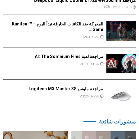
مراجعة DeepCool Liquid Cooler LT720 WH 360mm
0
2023-11-06
المعركة ضد الكائنات الخارقة تبدأ اليوم – ™Kunitsu-
Gami:...
2024-07-20
مراجعة لعبة AI: The Somnium Files
2019-09-24
مراجعة ماوس Logitech MX Master 3S
2022-07-29
منشورات شائعة