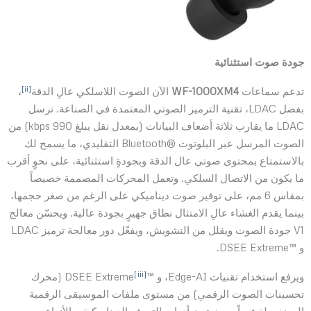
جودة صوت استثنائية
[ii]
تدعم سماعات
WF-1000XM4
الآن الصوت اللاسلكي عالِ الدقة
،
بفضل LDAC، تقنية الترميز الصوتي المعتمدة في الصناعة. ترسل
LDAC ما يقارب ثلاثة أضعاف البيانات (بمعدل نقل يبلغ 990 kbps) من
الصوت المرسل عبر البلوتوث ®Bluetooth التقليدي، ما يسمح لك
بالاستمتاع بمحتوى صوتي عال الدقة وبجودةٍ استثنائية، على نحوٍ أقرب
ما يكون من الاتصال السلكي. وتعمل المحركات المصممة خصيصاً
بمقاس 6 مم، على توفير صوت ديناميكي على الرغم من صغر حجمها،
بينما يقدم الغشاء عالِ الامتثال نطاق جهيرٍ بجودة عالية. ويحسّن معالج
V1 جودة الصوت ويقلل من التشويش، ويفعّل دور معالجة ترميز LDAC
و ™DSEE Extreme.
[iii]
ويرفع استخدام تقنيات Edge-AI، و ™DSEE Extreme
(محرك
تحسينات الصوت الرقمي) من مستوى ملفات الموسيقى الرقمية