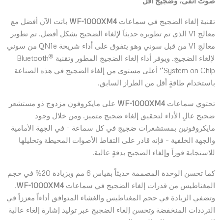
صوتٌ أنقى، وضجيجٌ أقل
تقنية إلغاء الضجيج في سماعات
WF-1000XM4
باتت الآن أفضل مع
معالج V1 الذي تم تطويره حديثاَ لإلغاء الضجيج بشكل أفضل. تم تطوير
معالج V1 من قبل سوني وهو يتفوق على أداء شريحة QN1e من سوني
®
لإلغاء الضجيج. ويوفر أداء إلغاء الضجيج المطور وتقنية Bluetooth
‘System on Chip’ أعلى مستوى من إلغاء الضجيج في هذه الصناعة
باستخدام طاقةٍ أقل من الطراز السابق.
تحتوي سماعات
WF-1000XM4
على مايكروفون مزدوج ذو مستشعر
ضجيج عالِ الأداء لتحقيق إلغاء ضجيج متميز. ومن خلال وجود
مايكروفونين بمستشعرات ضجيج في كل سماعة – في الجهة الأمامية
والجهة الخلفية – فإنه قادر على التقاط الأصوات المحيطة وتحليلها
للاستجابة فوراً وإلغاء الضجيج بدقةٍ عالية.
كما تحسن الوحدة المصممة حديثاً بقياس 6 مم وبزيادة 20% في حجم
المغناطيس من قدرات إلغاء الضجيج في سماعات
WF-1000XM4
.
وتضفي الزيادة في حجم المغناطيس والغشاء المتوافق أداءاً معززاً في
الترددات المنخفضة وتحسن إلغاء الضجيج عبر توليد إشارة إلغاء عالية