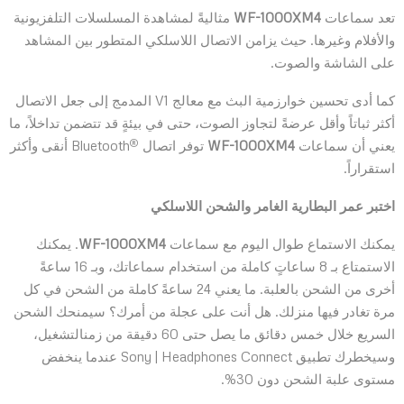
تعد سماعات
WF-1000XM4
مثاليةً لمشاهدة المسلسلات التلفزيونية
والأفلام وغيرها. حيث يزامن الاتصال اللاسلكي المتطور بين المشاهد
على الشاشة والصوت.
كما أدى تحسين خوارزمية البث مع معالج V1 المدمج إلى جعل الاتصال
أكثر ثباتاً وأقل عرضةً لتجاوز الصوت، حتى في بيئةٍ قد تتضمن تداخلاً، ما
®
يعني أن سماعات
WF-1000XM4
توفر اتصال
Bluetooth أنقى وأكثر
استقراراً.
اختبر عمر البطارية الغامر والشحن اللاسلكي
يمكنك الاستماع طوال اليوم مع سماعات
WF-1000XM4
. يمكنك
الاستمتاع بـ 8 ساعاتٍ كاملة من استخدام سماعاتك، وبـ 16 ساعةً
أخرى من الشحن بالعلبة. ما يعني 24 ساعةً كاملة من الشحن في كل
مرة تغادر فيها منزلك. هل أنت على عجلة من أمرك؟ سيمنحك الشحن
السريع خلال خمس دقائق ما يصل حتى 60 دقيقة من زمنالتشغيل،
وسيخطرك تطبيق Sony | Headphones Connect عندما ينخفض
مستوى علبة الشحن دون 30%.