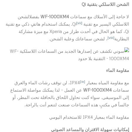
الشحن اللاسلكي بتقنية Qi
لا حاجة إلى الأسلاك مع سماعات
WF-1000XM4
بفضلالشحن
[vii]
اللاسلكي اليسير مع تقنية Qi
. يمكنك استخدام هاتفٍ ذكي مع تقنية
Qi، كما هو الحال في أحدث طراز من Xperia مع ميزة مشاركة
[viii]
البطارية
، لشحن سماعاتك وعلبة الشحن.
مقاومة الماء
[ix]
مع مقاومة المياه بمعيار IPX4
، لن توقف رشات الماء والعرق
سماعات
WF-1000XM4
عن العمل – لذا يمكنك مواصلة الاستماع
إلى الموسيقى. سواء كنت تحاول اللحاق بالحافلة تحت المطر، أو
جالساً في مكتبٍ هذه السماعات صنعت لتنعم أنت بالراحة.
مقاومة الماء بمعيار IPX4 للاستخدام اليومي
إمكانيات سهولة الاقتران والمساعد الصوتي