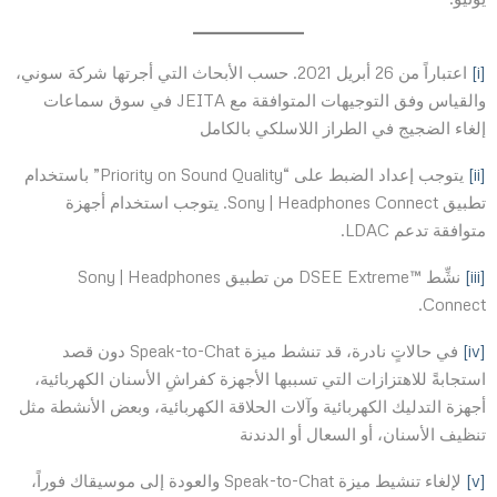
[i]
اعتباراً من 26 أبريل 2021. حسب الأبحاث التي أجرتها شركة سوني،
والقياس وفق التوجيهات المتوافقة مع JEITA في سوق سماعات
إلغاء الضجيج في الطراز اللاسلكي بالكامل
[ii]
يتوجب إعداد الضبط على “Priority on Sound Quality” باستخدام
تطبيق Sony | Headphones Connect. يتوجب استخدام أجهزة
متوافقة تدعم LDAC.
[iii]
نشِّط ™DSEE Extreme من تطبيق Sony | Headphones
Connect.
[iv]
في حالاتٍ نادرة، قد تنشط ميزة Speak-to-Chat دون قصد
استجابةً للاهتزازات التي تسببها الأجهزة كفراشِ الأسنان الكهربائية،
أجهزة التدليك الكهربائية وآلات الحلاقة الكهربائية، وبعض الأنشطة مثل
تنظيف الأسنان، أو السعال أو الدندنة
[v]
لإلغاء تنشيط ميزة Speak-to-Chat والعودة إلى موسيقاك فوراً،