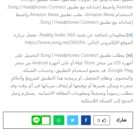
Assistan واضبط إعداداته مع تطبيق Sony | Headphones Connect.
لاستخدام Amazon Alexa، نصّب تطبيق Amazon Alexa واضبط
إعداداته مع تطبيق Sony | Headphones Connect.
[xi]
لمعلوماتٍ إضافية عن تقنية 360 Reality Audio، تفضل بزيارة
الموقع الإلكتروني التالي: https://www.sony.net/360RA
[xii]
يتطلب تطبيق Sony | Headphones Connect التحميل على
أجهزة iOS من متجر App Store أو على أجهزة Android من متجر
Google Play. قد يخضع استخدام التطبيق، وخدمات الشبكة،
والمحتوى، ونظام التشغيل، أو برمجية هذا التطبيق لشروطٍ وأحكامٍ
منفردة ويمكن تغييرها أو توقيفها أو إيقاف سريانها في أي وقت وقد
تتطلب رسوماً وتسجيلاً ومعلومات البطاقة الائتمانية. يستلزم وصل
المنتج إلى الشبكة اللاسلكية
شارك
0