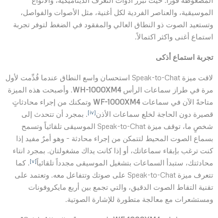
المضغوطة فوراً. حيث تبرز أدوات التعرف الديناميكية، والأنواع
الموسيقية، والعناصر الفردية لكل أغنية، مثل الأصوات والفواصل،
وتستعيد الصوت ذو النطاق العالي والمفقود في الضغط لتوفر تجربة
استماع أغنى واكثر اكتمالاً.
تجربة استماع أذكى
لاقت ميزة Speak-to-Chat استحسان واسع النطاق عندما قُدِّمت لأول
مرة في طراز سماعات الرأس
WH-1000XM4
. وأصبحت هذه الميزة
متاحةً الآن في سماعات
WF-1000XM4
وتمكنك من إجراء محادثاتٍ
[iv]
قصيرة دون الحاجة لخلع سماعات الأذن
. بمجرد أن تتحدث إلى
شخصٍ ما، توقف ميزة Speak-to-Chat الموسيقى تلقائياً وتسمح
بسماع الصوت المحيط لتتمكن من إجراء محادثة – وهو أمرٌ مفيد إذا
كنت ترغب بإبقاء سماعاتك، أو إذا كانت يداك مشغولتان. بمجرد انتاء
[v]
محادثتك، ستبدأ السماعات بتشغيل الموسيقى مجدداً تلقائياً
. كما
تتعرف ميزة Speak-to-Chat على صوتك وتتفاعل معه. وتعتمد على
تقنية التقاط الصوت الدقيق، والتي تجمع بين أربع مايكروفونات
ومستشعرات مع معالجة متطورة للإشارة الصوتية.