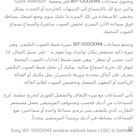
وتحتوي سماعات
WF-1000XM4
على وضعية “Quick Attention”
والتي تتيح لك بالاستماع إلى التنبيهات الخارجية أو التحدث بشكل
مختصر، للاستفادة من تلك الميزة ما عليك سوى وضع اصبعك ببساطة
فوق سماعة الأذن اليسرى لخفض الصوت مباشرةً والسماح بسماع
الصوت المحيط.
وتتمتع سماعات
WF-1000XM4
بميزة ضبط الصوت التكيفي، وهي
ميزة ذكية تستشعر مكان تواجدك وما تقوم به – على سبيل المثال، إذا
كنت تمشي أو تنتظر – وهي تقوم بضبط إعدادات الصوت المحيط
لتوفر لك تجربة استماعٍ مثالية. يمكنك أن تجعل ضبط الصوت التكيفي
يتعرف على أماكن محددة تزورها باستمرار، مثل مكتبك أو الصالة
الرياضية أو المقهى المفضل وتخصيص الصوت ليلائم الحالة.
تأتي السماعات مع ميزة الإيقاف والتشغيل الفوري لتجربةٍ سلسة. انزع
السماعات من أذنيك فحسب وستتوقف الموسيقى بفضل مستشعر
التقارب الذي يكتشف متى ترتدي سماعةً واحدة أو سماعتين. ضع
السماعات ببساطة في أذنيك وستبدأ الموسقيى مجدداً.