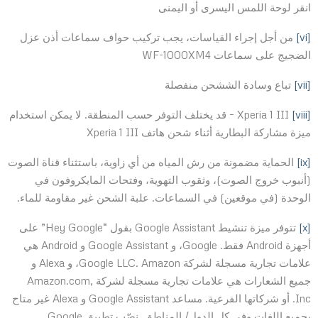
انقر لوحة اللمس اليسرى أو اليمنى
[vi]
من أجل إجراء القياسات، يجب تركيب حواف سماعات أذن عزل
الضجيج على سماعات WF-1000XM4
[vii]
تباع وسادة الششحن منفصلة
[viii]
Xperia 1 III – قد يختلف التوفر حسب المنطقة. لا يمكن استخدام
ميزة مشاركة البطارية أثناء شحن هاتف Xperia 1 III
[ix]
الحماية مضمونة من رش المياه من أي زاوية، باستثناء قناة الصوت
(أنبوب خروج الصوت)، وثقوب التهوية، وفتحات المايكروفون في
الوحدة (في موقعين) في السماعات. علبة الشحن غير مقاومة للماء.
[x]
تتوفر ميزة تنشيط Google Assistant بقول “Hey Google” على
أجهزة Android فقط. Google، و Google Assistant و Android هي
علامات تجارية مسجلة لشركة Google LLC. Amazon، و Alexa و
جميع الشعارات هي علامات تجارية مسجلة لشركة Amazon.com,
Inc. أو شركاتها الفرعية. مساعد Google Assistant و Alexa غير متاح
بجميع اللغات وفي كل الدول/ المناطق. نصّب تطبيق Google