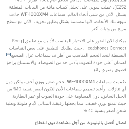
E252)، عملت سوني على تحليل كميات هائلة من البيانات المتعلقة
بشكل الأذن من شتى أنحاء العالم. سماعات
WF-1000XM4
جاءت
نتيجة تلك الأبحاث، لأنها مصممة بشكل يطابق تجويف الأذن مع سطح
مريح من وثبات أكثر.
يمكنك الآن العثور على الاختيار المناسب لأذنيك مع تطبيق Sony |
Headphones Connect. حيث يطلعك التطبيق على بعض القياسات
[vi]
البسيطة لتجد الحجم المناسب من أطراف سماعات عزل الضجيج
لضمان أعلى جودة للصوت بأدنى حد من الضوضاء، والاستمتاع براحةٍ
قصوى وصوتٍ رائع.
صُممت سماعات
WF-1000XM4
بحجمٍ صغير ووزنٍ أخف، ولكن دون
أي تنازلات. وأُعيد تصميم سماعات الأذن لتكون أصغر بنسبة 10% من
الجيل السابق، دون المساومة على جودة الصوت أو عمر البطارية.
حيث تتمتع بوزنٍ خفيف، مما يجعلها رفيقك المثالي لأيامٍ طويلة وبعلبة
شحنٍ أصغر بنسبة 40 %.
اتصال أفضل بالبلوتوث من أجل مشاهدة دون انقطاع