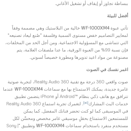
ببساطة تجاوز أو إيقاف أو تشغيل الأغاني.
أفضل للبيئة
تأتي عبوة
WF-1000XM4
خالية من البلاستيك وهي مصممة وفقاً
لمعايير التصاميم خفض مستوى السمية وفلسفة “صُنع ليعاد تصنيعه”
التي تتماشى مع المسؤولية الاجتماعية. ومن أجل الحد من المخلفات،
فإن نسبة 99% من العبوة الورقية، ما عدا ملصقات العلامة، يتم
مصنوعة من مواد اعيد تدويرها ومطورة خصيصاً لسوني.
اغمر نفسك في الصوت
صوت واقعي 360 درجة مع تقنية 360 Reality Audio، لتجربة صوتية
غامرة جديدة، يمكنك الاستمتاع بها مع سماعات
WF-1000XM4
عندما
تترافق مع هاتف ذكي بنظام ™Android أو iPhone يتضمن تطبيق
[xi]
خدمات البث المشارك
. لتغمرك تجربة استماع 360 Reality Audio
في الموسيقى كما لو كنت تحضر فنانك المفضل. كما يمكن
للمستمعين الاستمتاع بحقلٍ موسيقي غامر مخصص ومحسَّن لكل
مستخدم منفرد باستخدام سماعات
WF-1000XM4
وتطبيق “Sony |