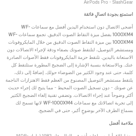
استمتع بجودة اتصالٍ فائقة
أضحى الاتصال دون استخدام اليدين أفضل مع سماعات
WF-
1000XM4
بفضل ميزة التقاط الصوت الدقيق. تجمع سماعات
WF-
1000XM4
بين ميزة التقاط الصوت الدقيق من خلال المايكروفونات
ومستشعر التوصيل، لتلتقط صوتك بصفاء ودقة لإجراء الاتصالات دون
الاستعانة باليدين. تلتقط حزمة المايكروفونات فقط الأصوات الصادرة
عنك. وبالاستعانة بنسبة الإشارة إلى الضجيج المطورة ستلتقط كل
كلمة، حتى عند وجود الكثير من الضوضاء حولك. إضافةً إلى ذلك،
يلتقط مستشعر التوصيل المصنوع من العظم فقط الاهتزازات الناجمة
عن صوتك – دون تسجيل الصوت المحيط – مما يتيح لك إجراء حديث
أكثر وضوحاً عند إجراء الاتصالات. وتضفي تقنية إلغاء الضجيج الكثير
إلى تجربة اتصالاتك مع سماعات
WF-1000XM4
لانها تسمح لك
بسماع الطرف الآخر بوضوحٍ أكبر، حتى في الضجيج.
ملاءمة أفضل
منذ إطلاق أول سماعات أذن في العالم عام 1982 (طراز MDR-