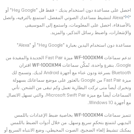
احصل على مساعدة دون استخدام يديك – فقط قل “Hey Google” أو
[x]
“Alexa”
لتنشيط مساعدك الصوتي المفضل. استمتع بالترفيه، واتصل
بالأصدقاء، احصل على المعلومات، واستمع إلى الموسيقى
والإشعارات، واضبط رسائل التذكير، والمزيد.
مساعدة دون استخدام اليدين بعبارة “Hey Google” أو “Alexa”
تدعم سماعات
WF-1000XM4
ميزة Fast Pair الجديدة والمفيدة من
Google. بنقرةٍ واحدة، تُمكِّن سماعات
WF-1000XM4
اقتران
Bluetooth بسرعة ودون عناء مع أجهزة Android لديك. وتسمح لك
ميزة Fast Pair من Google بالعثور على موضع سماعاتك بسهولة
وتخبرك أيضاً متى تركت البطارية تعمل وكم تبقى من الشحن. تأتي
السماعات أيضاً مع ميزة Microsoft Swift Pair، والتي تسهل الاتصال
مع أجهزة Windows 10.
تتميز سماعات
WF-1000XM4
بخاصية ضبط الإعدادات باللمس
البديهي لتتمتع بتحكمٍ سريع وسهل. من خلال أدوات الضبط باللمس
يمكنك تنشيط إلغاء الضجيج، الصوت المحيطي، وضع الانتباه السريع أو