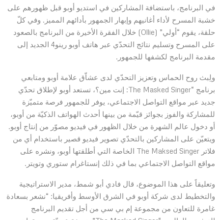
في البرنامج، باستضافة المشاركين في استديو أوبو قبل ظهورهم على
خشبة المسرح لأداء أغانيهم وإبهار الجمهور بأدائهم المميز. وفي كلّ
حلقة، يقوم “أولي” (Ollie) خلال الفقرة الأخيرة من البرنامج بالصعود
على المسرح وتسليم نتائج التحدّي عبر هاتف أوبو رينو4 الجديد إلى
مقدمة البرنامج لكشفها للجمهور.
ولِبث روح الحماس وتعزيز التحدّي لدى عشاّق علامة أوبو ومتابعي
برنامج “The Masked Singer: إنت مين؟، تستعد أوبو لإطلاق تحدّي
جديد عبر مواقع التواصل الاجتماعي، يوفر للجمهور فرصة متميّزة
للمشاركة والفوز بجوائز قيّمة من بينها أحدث الهواتف الذكيّة من أوبو،
أو دخول عالم الشهرة من خلال الظهور في فيديو مصوّر من إنتاج أوبو.
ويتعيّن على المشاركين بالتحدّي تصوير فيديو قصير باستخدام أي من
فلاتر The Maksed Singer الخاصة التي أطلقتها أوبو، ونشره على
مواقع التواصل الاجتماعي بما في ذلك إنستاغرام ستوري وتويتر.
وتعليقاً على هذا الموضوع، قال فادي أبو شمط، مدير الاستراتيجية
والتخطيط لدى شركة أوبو في الشرق الأوسط وأفريقيا: “نشعر بسعادة
غامرة للتعاون من مجموعة إم بي سي من أجل تقديم البرنامج