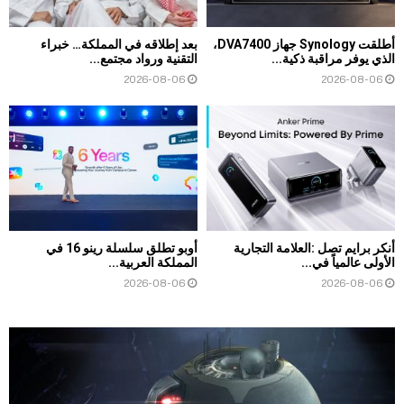
أطلقت Synology جهاز DVA7400،
بعد إطلاقه في المملكة… خبراء
الذي يوفر مراقبة ذكية...
التقنية ورواد مجتمع...
2026-08-06
2026-08-06
أنكر برايم تصل :العلامة التجارية
أوبو تطلق سلسلة رينو 16 في
الأولى عالمياً في...
المملكة العربية...
2026-08-06
2026-08-06