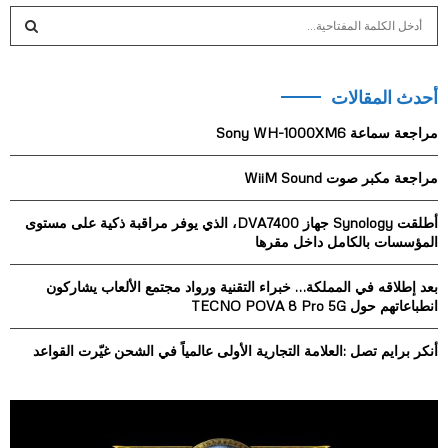
S
e
a
S
r
أحدث المقالات
c
E
h
مراجعة سماعة Sony WH-1000XM6
f
A
o
مراجعة مكبر صوت WiiM Sound
r
R
:
أطلقت Synology جهاز DVA7400، الذي يوفر مراقبة ذكية على مستوى
C
المؤسسات بالكامل داخل مقرها
H
بعد إطلاقه في المملكة… خبراء التقنية ورواد مجتمع الألعاب يشاركون
انطباعاتهم حول TECNO POVA 8 Pro 5G
أنكر برايم تصل :العلامة التجارية الأولى عالمياً في الشحن غيّرت القواعد