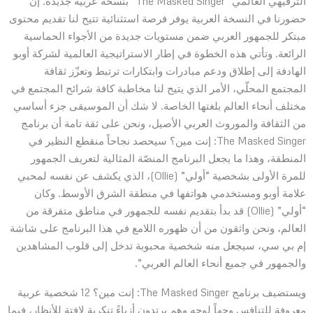
الترفيهي العالمي “The Masked Singer” بنسخة عربيّة جديدة. إن
حضورنا في النسخة العربية يوفر فرصة استثنائية تتيح لنا تقديم محتوى
مبتكر للجمهور العربي ضمن مستويات جديدة من الأجواء الحماسية
الرائعة. وتأتي هذه الخطوة في إطار الاستراتيجية العالمية لشركة أوبو
الهادفة إلى إطلاق ودعم مبادرات وابتكارات ترتبط وتعزّز ثقافة
المجتمع المحلّي، الأمر الذي يتيح لنا مخاطبة كافة شرائح المجتمع في
مختلف أنحاء العالم بلغتها الخاصة. لا شك أن الموسيقى جزء أساسي
من الثقافة والموروث العربي الأصيل، ونحن على ثقة تامة أن برنامج
The Masked Singer: إنت مين؟ سيحصد نجاحاً منقطع النظير في
المنطقة، وهذا ما يجعل البرنامج المنصّة المثالية لتعريف الجمهور
للمرة الأولى بشخصية “أولي” (Ollie)، الذي يكشف عن نفسه لمحبي
علامة أوبو ومستخدمي هواتفها في منطقة الشرق الأوسط. وكان
“أولي” (Ollie) قد بدأ بتقديم نفسه للجمهور في مناطق متفرقة من
العالم، ونحن واثقون من أن ظهوره اللامع في هذا البرنامج على شاشة
إم بي سي، سيجعل منه شخصية محبوبة تدخل إلى قلوب المشاهدين
والجمهور في جميع أنحاء العالم العربي”.
ويستضيف برنامج The Masked Singer: إنت مين؟ 12 شخصية عربية
معروفة للتنافس وجهاً لوجه وهم يرتدون أزياءً تنكرية لافتة للأنظار، فيما