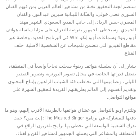
ستضم لجنة التحقيق نخبة من مشاهير العالم العربي بمن فيهم الفنان
السوري قصي خولي، والفنّانة اللبنانية سيرين عبدالنور، والفنان
المصري حسن الرداد، إلى جانب المذيع السعودي الشهير مهند
الحمدي. وسيحظى الجمهور بفرصة التعرف على مزايا سلسلة هواتف
أوبو رينو4 وسماعات أوبو إنكو W51 في البرنامج الجديد، وخاصة عبر
مقاطع الفيديو التي تتضمن تلميحات عن الشخصية الأصلية خلف
القناع.
يشار إلى أن سلسلة هواتف رينو4 سجلت نجاحاً واسعاً في المنطقة،
بفضل قدراتها الخاصة في مجال تصوير البورتريه وتصوير الفيديو
الليلي، وتصاميمها التي تخاطب فئة الشباب الراغبين بإنتاج المحتوى
وتقديم أنفسهم إلى العالم بطريقتهم الفريدة لتحقيق الشهرة على
مواقع التواصل.
وتلتزم أوبو بالتواصل مع عشاق هواتفها بالطريقة الأقرب إليهم، وهو ما
دفعها للمشاركة في برنامج The Masked Singer: إنت مين؟ حيث
تدرك الشعبية الواسعة التي تحظى بها برامج تلفزيون الواقع في
المنطقة، والمشاعر التي يحملها الجمهور لمشاهير الفن والغناء.