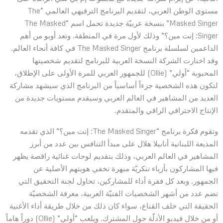
مستوى الوطن العربي، لتقديم البرنامج الترفيهي العالمي “The
Masked Singer” بنسخة عربيّة جديدة تحمل اسم “The Masked
Singer: إنت مين؟” وذلك لأول مرة في المنطقة. وتعد أوبو من أهم
الداعمين لسلسلة برنامج The Masked Singer في كافة أنحاء العالم.
وقد اختارت الشركة النسخة العربية للبرنامج لتقديم شخصيتها
المحبوبة “أولي” (Ollie) للجمهور العربي للمرة الأولى على الإطلاق،
لتكون هذه الشخصية جزءاً أساسياً من البرنامج الذي سيشهد مشاركة
العديد من المشاهير في العالم العربي وسيقدم مستويات جديدة من
الإنتاج الاحترافي الراقي والمتقدم.
وتقوم فكرة برنامج “The Masked Singer: إنت مين؟” الذي تقدمه
المذيعة اللبنانية أنابيلا هلال على مبدأ التنافس بين عدد من أبرز
المشاهير في العالم العربي، وذلك بتقديم لوحات غنائية راقصة يظهر
فيها المشاركون بأزياء تنكريّة مبهرة تخفي هويتهم الأصلية عن
الجمهور. وبعد كل فقرة أداء للمشاركين، تحاول لجنة التحقيق التي
تضم عدد من أشهر الشخصيات الفنيّة العربية، معرفة الشخصيّة
الحقيقة التي خلف القناع، سواء كان ذلك من خلال طريقة أداء الأغنية
أو من خلال فيديو الأدلّة حول المشترك. ويلعب “أولي” (Ollie) دوراً هاماً