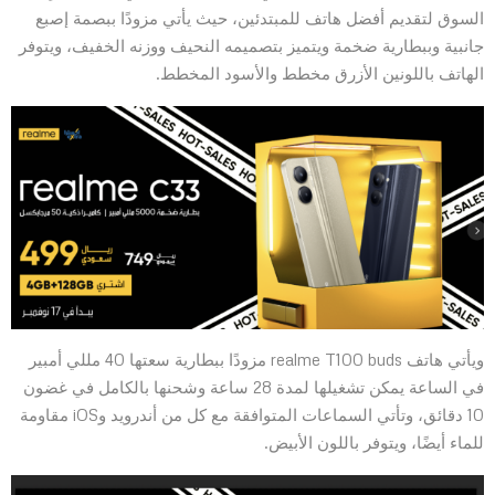
السوق لتقديم أفضل هاتف للمبتدئين، حيث يأتي مزودًا ببصمة إصبع
جانبية وببطارية ضخمة ويتميز بتصميمه النحيف ووزنه الخفيف، ويتوفر
الهاتف باللونين الأزرق مخطط والأسود المخطط.
ويأتي هاتف realme T100 buds مزودًا ببطارية سعتها 40 مللي أمبير
في الساعة يمكن تشغيلها لمدة 28 ساعة وشحنها بالكامل في غضون
10 دقائق، وتأتي السماعات المتوافقة مع كل من أندرويد وiOS مقاومة
للماء أيضًا، ويتوفر باللون الأبيض.