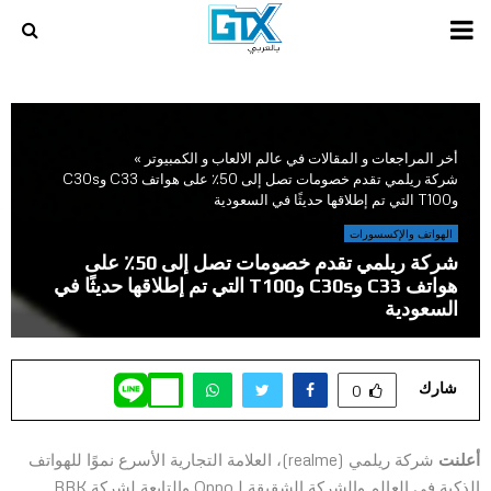
PRIMARY
MENU
أخر المراجعات و المقالات في عالم الالعاب و الكمبيوتر
»
شركة ريلمي تقدم خصومات تصل إلى 50٪ على هواتف C33 وC30s
وT100 التي تم إطلاقها حديثًا في السعودية
الهواتف والإكسسورات
شركة ريلمي تقدم خصومات تصل إلى 50٪ على
هواتف C33 وC30s وT100 التي تم إطلاقها حديثًا في
السعودية
شارك
0
أعلنت
شركة ريلمي (realme)، العلامة التجارية الأسرع نموًا للهواتف
الذكية في العالم والشركة الشقيقة لـOppo والتابعة لشركة BBK