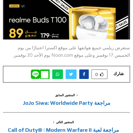
ستعرض ريلمي جميع هواتفها على موقع اكسترا اعتبارًا من يوم
الخميس 17 نوفمبر وعلى موقع Noon.com يوم الأحد 20 نوفمبر.
شارك
0
المنشور السابق
مراجعة JoJo Siwa: Worldwide Party
المنشور التالي
مراجعة لعبة Call of Duty® | Modern Warfare II