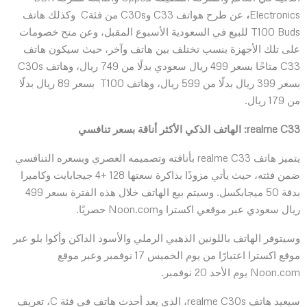
Electronics
،
عن طرح هواتف C33 وC30s من فئةC وكذلك هاتف
T100 Buds للبيع في السعودية الأسبوع المقبل، وعن منح خصومات
على تلك الأجهزة بنسب تختلف بين هاتف وآخر، حيث سيكون هاتف
C33 متاحًا بسعر 499 ريال سعودي بدلًا من 749 ريال، وهاتف C30s
بسعر 399 ريال بدلًا من 599 ريال، وهاتف T100 بسعر 89 ريال بدلًا
من 179 ريال.
realme C33
: الهاتف الذكي الأكثر أناقة بسعر تنافسي
يتميز هاتف realme C33 بأناقته وتصميمه العصري وبسعره التنافسي
ضمن فئته، حيث يأتي مزودًا بذاكرة سعتها 128 +4 جيجابايت وكاميرا
بدقة 50 ميجابكسل. وسيتم بيع الهاتف خلال هذه الفترة بسعر 499
ريال سعودي عبر موقعي اكسترا وNoon.com حصريًا.
وسيتوفر الهاتف باللونين الذهبي الرملي والأسود الداكن وأكوا بلو عبر
موقع اكسترا اعتبارًا من يوم الخميس 17 نوفمبر وعبر موقع
Noon.com يوم الأحد 20 نوفمبر.
سيعيد هاتف realme C30s، الذي يعد أحدث هاتف في فئة C، تعريف