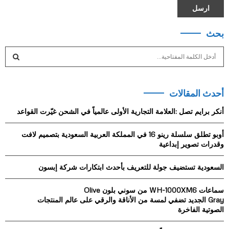
بحث
S
e
a
S
r
أحدث المقالات
c
E
h
أنكر برايم تصل :العلامة التجارية الأولى عالمياً في الشحن غيّرت القواعد
f
A
o
أوبو تطلق سلسلة رينو 16 في المملكة العربية السعودية بتصميم لافت
r
R
وقدرات تصوير إبداعية
:
C
السعودية تستضيف جولة للتعريف بأحدث ابتكارات شركة إبسون
H
سماعات WH-1000XM6 من سوني بلون Olive
Gray الجديد تضفي لمسة من الأناقة والرقي على عالم المنتجات
الصوتية الفاخرة