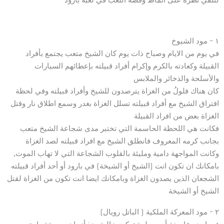
١ – مود الشيوخ
في يوم من الايام وصباح ذات يوم كان الشيخ متعب يجتمع بأفراد
القبيلة وكعادته بالكرم وإكرام أفراد قبيلته بإعطائهم السيارات
والأسلحة والذخائر والملابس
كان هناك فلولُ من الغزاة يترصدون للشيخ وأفراد قبيلته وفي لحظة
افتراق الشيخ مع أفراد قبيلته تسلل الغزاة بغدر وسمع اطلاق نار وقتل
الغزاة بعض من افراد القبيلة
فكانت هي اللحظة الحاسمة التي تختبر مدى شجاعة الشيخ متعب
بجانب كرمه المعروف فانطلق الشيخ مع افراد قبيلته لصد الغزاة
وكانت المواجهة دامية ومليئة بالقلوب الشجاعة التي لا تهاب الموت,
بامكانك ان تكون انت (الشيخ أو الشيخة) في بارود أو أحد أفراد قبيلته
الشجعان الذين يصدون الغزاة وبامكانك ايضا انت تكون من الغزاة لقتل
الشيخ أو الشيخة
٢ – مود المعركة الملكية ( الباتل رويال)
في ارض عاصفة أو ممطرة تركت خالية منذ أزمان سحيقة واجتمعت