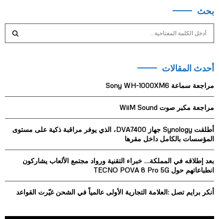
بحث
S
e
a
S
r
أحدث المقالات
c
E
h
مراجعة سماعة Sony WH-1000XM6
f
A
o
مراجعة مكبر صوت WiiM Sound
r
R
:
أطلقت Synology جهاز DVA7400، الذي يوفر مراقبة ذكية على مستوى
C
المؤسسات بالكامل داخل مقرها
H
بعد إطلاقه في المملكة… خبراء التقنية ورواد مجتمع الألعاب يشاركون
انطباعاتهم حول TECNO POVA 8 Pro 5G
أنكر برايم تصل :العلامة التجارية الأولى عالمياً في الشحن غيّرت القواعد