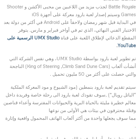
Battle Royale لجذب مزيد من اللاعبين من محبى الأكشن و Shooter
Games وسيتم إصدار لعبة بارود معركة على أجهزة iOS
في البداية قبل شهر رمضان ولاحقاً على Android في أكثر من دولة بعد
الاختبار الفني النهائي، الذي تم في أواخر فبراير و مارس. يتوفر
المقطع الدعائي لإطلاق اللعبة على قناة
UMX Studio الرسمية على
.
YouTube
تم تطوير لعبة بارود بواسطة UMX Studio، وهي نفس الشركة التي
أنشأت ألعاب (King of Steering ,Climb Sand Dune Cars) الناجحة
والتي حصلت على أكثر من 50 مليون تحميل .
سيتم تقديم لعبة بارود بنمطين (مود الشيوخ و مود المعركة الملكية
“الباتل رويال”) ,سوف تقودك لعبة بارود الى رحلة خاصة وفريدة داخل
معالم خطيرة مليئة بالحياة البرية والحيوانات المفترسة وأعداء قناصين
وقتلة محترفون في بيئات هي الأولى من نوعها
مما سوف يجعلها واحدة من أكثر ألعاب الهاتف المحمول واقعية وإثارة
.
لنلقي نظرة على أنماط وقصة اللعب في لعبة بارود