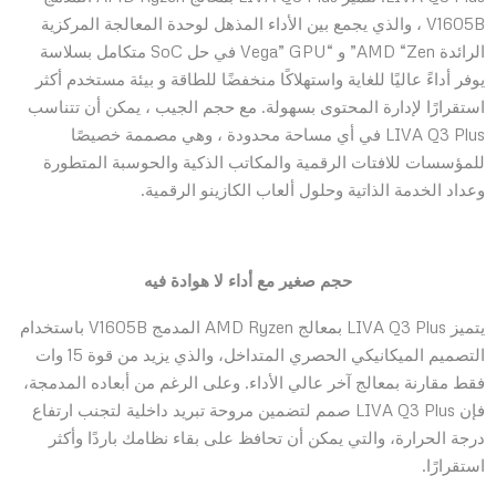
V1605B ، والذي يجمع بين الأداء المذهل لوحدة المعالجة المركزية
الرائدة AMD “Zen” و “Vega” GPU في حل SoC متكامل بسلاسة
يوفر أداءً عاليًا للغاية واستهلاكًا منخفضًا للطاقة و بيئة مستخدم أكثر
استقرارًا لإدارة المحتوى بسهولة. مع حجم الجيب ، يمكن أن تتناسب
LIVA Q3 Plus في أي مساحة محدودة ، وهي مصممة خصيصًا
للمؤسسات للافتات الرقمية والمكاتب الذكية والحوسبة المتطورة
وعداد الخدمة الذاتية وحلول ألعاب الكازينو الرقمية.
حجم صغير مع أداء لا هوادة فيه
يتميز LIVA Q3 Plus بمعالج AMD Ryzen المدمج V1605B باستخدام
التصميم الميكانيكي الحصري المتداخل، والذي يزيد من قوة 15 وات
فقط مقارنة بمعالج آخر عالي الأداء. وعلى الرغم من أبعاده المدمجة،
فإن LIVA Q3 Plus صمم لتضمين مروحة تبريد داخلية لتجنب ارتفاع
درجة الحرارة، والتي يمكن أن تحافظ على بقاء نظامك باردًا وأكثر
استقرارًا.