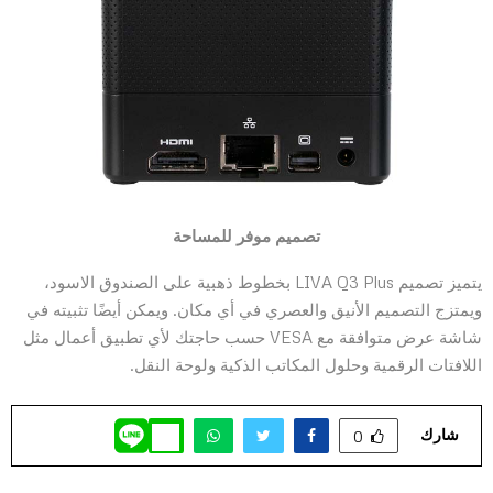
تصميم موفر للمساحة
يتميز تصميم LIVA Q3 Plus بخطوط ذهبية على الصندوق الاسود،
ويمتزج التصميم الأنيق والعصري في أي مكان. ويمكن أيضًا تثبيته في
شاشة عرض متوافقة مع VESA حسب حاجتك لأي تطبيق أعمال مثل
اللافتات الرقمية وحلول المكاتب الذكية ولوحة النقل.
شارك
0