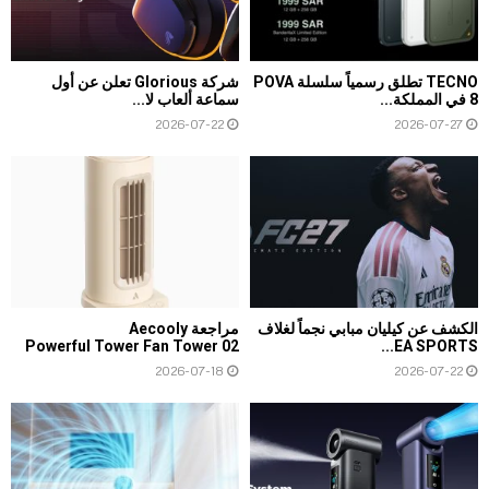
TECNO تطلق رسمياً سلسلة POVA
شركة Glorious تعلن عن أول
8 في المملكة...
سماعة ألعاب لا...
2026-07-22
2026-07-27
الكشف عن كيليان مبابي نجماً لغلاف
مراجعة Aecooly
Powerful Tower Fan Tower 02
EA SPORTS...
2026-07-18
2026-07-22