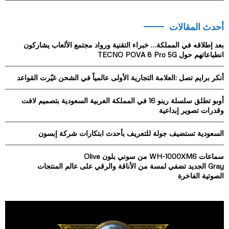
a
S
r
أحدث المقالات
c
E
h
بعد إطلاقه في المملكة… خبراء التقنية ورواد مجتمع الألعاب يشاركون
f
A
انطباعاتهم حول TECNO POVA 8 Pro 5G
o
r
R
أنكر برايم تصل :العلامة التجارية الأولى عالمياً في الشحن غيّرت القواعد
:
C
أوبو تطلق سلسلة رينو 16 في المملكة العربية السعودية بتصميم لافت
وقدرات تصوير إبداعية
H
السعودية تستضيف جولة للتعريف بأحدث ابتكارات شركة إبسون
سماعات WH-1000XM6 من سوني بلون Olive
Gray الجديد تضفي لمسة من الأناقة والرقي على عالم المنتجات
الصوتية الفاخرة