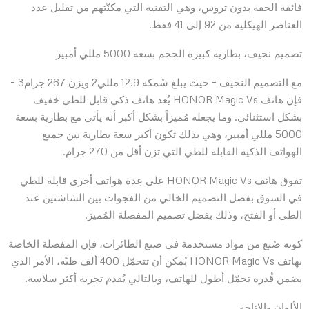
فائقة الخفة بدون تروس، وهي التقنية التي مكنّتهم من تقليل عدد
العناصر الهيكلية من 92 إلى 41 فقط.
تصميم نحيف، بطارية كبيرة الحجم بسعة 5000 مللي أمبير
مع التصميم النحيف – حيث يبلغ سُمكه 12.9 مللي2 ويزن 267 جرام3 –
فإن هاتف HONOR Magic Vs يُعد هاتف ذكي قابل للطي خفيف
بشكل استثنائي. وما يجعله مُميزاً بشكل أكبر أنه يأتي مع بطارية بسعة
5000 مللي أمبير، وهي بذلك تكون أكبر سعة بطارية بين جميع
الهواتف الذكية القابلة للطي التي تزن أقل من 270 جرام.
تفوق هاتف HONOR Magic Vs على عِدة هواتف أخرى قابلة للطي
في السوق بفضل التصميم الخالي من الفجوات بين الشاشتين عند
الطي أو الفتح، وذلك بفضل تصميم المفصلة المُميز.
كونه صُنع من مواد مستخدمة في صنع الطائرات، فإن المفصلة الخاصة
بهاتف HONOR Magic Vs يُمكن أن تتحمّل 400 ألف طيّه، الأمر الذي
يضمن قُدرة تحمّل أطول للهاتف، وبالتالي يُقدم تجربة أكثر سلاسة.
الألوان والإتاحة