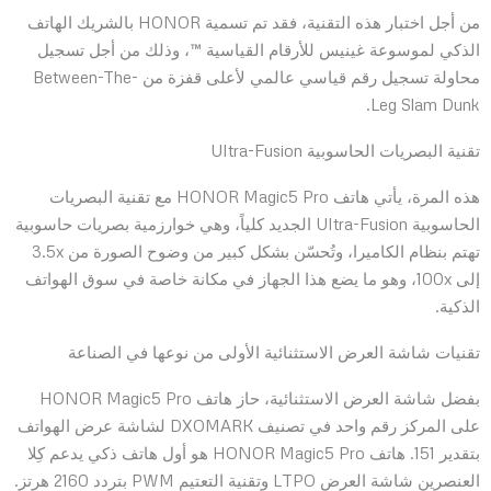
من أجل اختبار هذه التقنية، فقد تم تسمية HONOR بالشريك الهاتف
الذكي لموسوعة غينيس للأرقام القياسية ™، وذلك من أجل تسجيل
محاولة تسجيل رقم قياسي عالمي لأعلى قفزة من Between-The-
Leg Slam Dunk.
تقنية البصريات الحاسوبية Ultra-Fusion
هذه المرة، يأتي هاتف HONOR Magic5 Pro مع تقنية البصريات
الحاسوبية Ultra-Fusion الجديد كلياً، وهي خوارزمية بصريات حاسوبية
تهتم بنظام الكاميرا، وتُحسّن بشكل كبير من وضوح الصورة من 3.5x
إلى 100x، وهو ما يضع هذا الجهاز في مكانة خاصة في سوق الهواتف
الذكية.
تقنيات شاشة العرض الاستثنائية الأولى من نوعها في الصناعة
بفضل شاشة العرض الاستثنائية، حاز هاتف HONOR Magic5 Pro
على المركز رقم واحد في تصنيف DXOMARK لشاشة عرض الهواتف
بتقدير 151. هاتف HONOR Magic5 Pro هو أول هاتف ذكي يدعم كِلا
العنصرين شاشة العرض LTPO وتقنية التعتيم PWM بتردد 2160 هرتز.