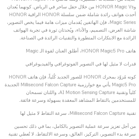
وHONOR Magic Vs من خلال حفل ساحر في الرياض. كونهما يُعدان
أحدث هواتف رائدة شاملة ضمن سلسلة HONOR الراقية HONOR
Magic Series، فإن الهاتفين يُقدمان ميزات هامة فيما يخص التصوير،
شاشة العرض، التصميم، والأداء، ويُحدثان ثورة في تجربة الهواتف
الرائدة مع الابتكارات المتطورة والتقنيات الرائدة في الصناعة.
هاتف HONOR Magic5 Pro، أطلق العنان لقوة الـ Magic
قدرات لا مثيل لها في التصوير الفوتوغرافي والفيديوغرافي
كونه مُزوّد بمحرك HONOR للصور الجديد كُلياً، فإن هاتف HONOR
Magic5 Pro يأتي مع خوارزمية Millisecond Falcon Capture الجديدة
كلياً وتقنية AI Motion Sensing Capture، واللتان تسمحان
للمستخدمين بالتقاط المشاهد المعقدة بسهولة وسرعة فائقة.
تقنية Millisecond Falcon Capture، سرعة التقاط لا مثيل لها
من أجل تعزيز سرعة عملية التصوير بالكامل، بما في ذلك تحسين
سرعة بدء التصوير، التركيز، الغالق، وسرعة الالتقاط، لا تُعطي تقنية