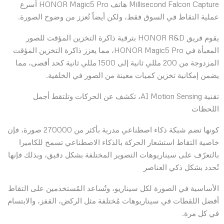
Millisecond Falcon Capture هاتف HONOR Magic5 Pro أسرع
عملية التقاط في السوق فقط، ولكن أيضاً تُعزز من وضوح الصورة.
يقوم فريق HONOR R&D بترقية ذاكرة التخزين المؤقت للصور
المعبأة في HONOR Magic5 Pro، مما يعزز ذاكرة التخزين المؤقت
المزدوجة من 200 مللي ثانية إلى 1500 مللي ثانية كحد أقصى، مما
يضمن إمكانية تخزين كميات معينة من الصور في الخلفية.
تقنية AI Motion Sensing، تكشف عن الحركات وتلتقط أجمل
اللحظات
كونها تضم شبكة ذكاء اصطناعي مدربة بأكثر من 270000 صورة، فإن
خاصية التقاط استشعار الحركة بالذكاء الاصطناعي تسمح للكاميرا
بالتعرّف على سيناريوهات التصوير المختلفة بشكل دقيق، وبذلك فإنها
تُحدد بشكل ذكي العناصر
الأساسية في الصورة لكل سيناريو، وتُساعد المُستخدمين على التقاط
أفضل اللقطات في سيناريوهات مُختلفة مثل الركض، القفز، والابتسام
في كل مرة.