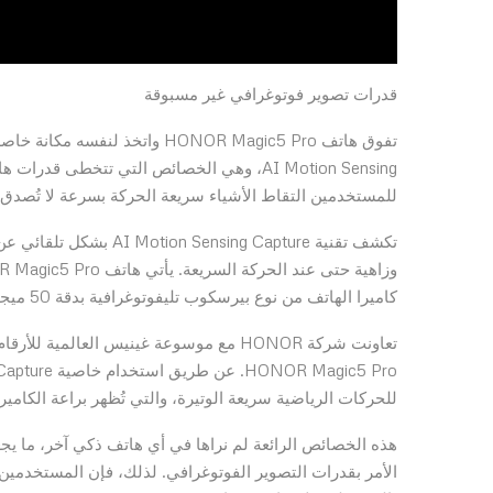
قدرات تصوير فوتوغرافي غير مسبوقة
للمستخدمين التقاط الأشياء سريعة الحركة بسرعة لا تُصدق، م
تكشف تقنية ing Capture
كاميرا الهاتف من نوع بيرسكوب تليفوتوغرافية بدقة 50 ميجابكسل من أجل الحصول على نتائج الصور الاستثنائية.
تعاونت شركة HONOR مع موسوعة غينيس العال
للحركات الرياضية سريعة الوتيرة، والتي تُظهر براعة الكاميرا