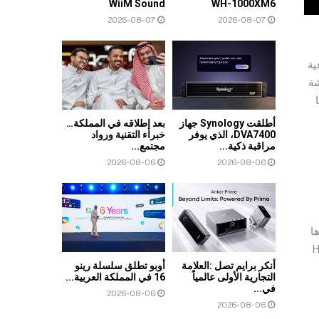
WiiM Sound
WH-1000XM6
2026-08-07
2026-08-07
رُباعية
من شاشة
عها
أطلقت Synology جهاز
بعد إطلاقه في المملكة…
DVA7400، الذي يوفر
خبراء التقنية ورواد
مراقبة ذكية...
مجتمع...
2026-08-06
2026-08-06
ي تم تطويرها
HONOR Ma
أنكر برايم تصل :العلامة
أوبو تطلق سلسلة رينو
التجارية الأولى عالمياً
16 في المملكة العربية...
في...
2026-08-06
2026-08-06