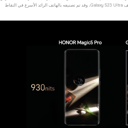
الخصائص المبتكرة والأداء، الأمر الذي يجعله يتفوق على هاتف Galaxy S23 Ultra، وقد تم تصنيفه بالهاتف الرائد الأسرع في التقاط