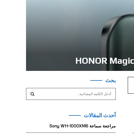
بحث
S
e
a
S
r
أحدث المقالات
c
E
h
مراجعة سماعة Sony WH-1000XM6
f
A
ض،