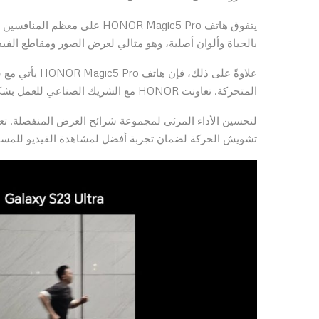
بالحياة وألوان أصلية، وهو مثالي لعرض الصور ومقاطع الفيديو
علاوةً على ذل
المتحركة. تعاونت HONOR مع الشريك الصناعي للعمل بشكل وثيق على الحل
لتحسين الأداء المرئي لمجموعة شرائح العرض المنفصلة. تعمل
تشويش الحركة لضمان تجربة أفضل لمشاهدة الفيديو للمست