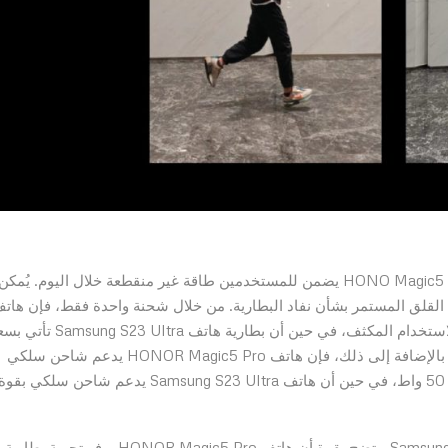
مع البطارية المذهلة بسعة 5100 مللي أمبير، فإن هاتف HONO Magic5 Pro يضمن للمستخدمين طاقة غير منقطعة خلال اليوم. يُمكن
القلق المستمر بشأن نفاد البطارية. من خلال شحنة واحدة فقط، فإن هات
HONOR Magic5 Pro يدعم ما يصل إلى 12.19 ساعة من الاستخدام المكثف، في حين أن بطارية هاتف 23 Ultra
5000 مللي أمبير، وتدعم 10.25 ساعة فقط من الاستخدام. بالإضافة إلى ذلك، فإن هاتف HONOR Magic5 Pro يدعم شاحن سلكي
بقوة 66 واط وشاحن HONOR Supercharge لاسلكي بقوة 50 واط، في حين أن هاتف Samsung S23 Ultra يدعم شاحن سلكي بقو
عند مقارنة هاتف HONOR Magic5 Pro بهاتف Samsung S23 Ultra، يتضح بقوة أن هاتف HONOR Magic5 Pro يوفر تجربة بطارية