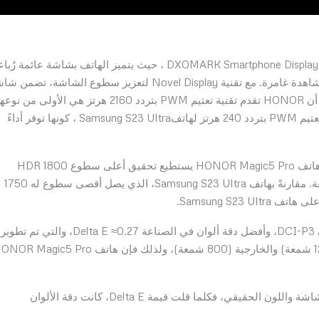
تم تصنيف هاتف HONOR Magic5 Pro في أعلى تصنيفات DXOMARK Smartphone Display ، حيث يتميز الهاتف بشاشة عائمة 
الانحناء من نوع LTPO مقاس 6.81 إنش، وهي توّفر تجربة مشاهدة غامرة. مع تقنية Novel Display لتعزيز سطوع الشاشة، تض
العرض جودة بصرية استثنائية في أي موقف. والجدير بالذكر أن HONOR تقدم تقنية تعتيم PWM بتردد 2160 هرتز هي الأولى من نو
في الصناعة لشاشتها من نوع LTPO، مما يميزها عن تقنية تعتيم PWM بتردد 240 هرتز لهاتفSamsung S23 Ultra ، كونها توفر أداءً
من خلال تقنية Novel Display لتعزيز سطوع الشاشة، فإن هاتف HONOR Magic5 Pro يستطيع تحقيق أعلى سطوع HDR 1800
شمعة، والذي يضمن رؤية استثنئاية حتى في البيئات الساطعة. مقارنةً بهاتف Samsung S23 Ultra، الذي يصل أقصى سطوع له 1750
يدعم الهاتف دقة 2838×1312 بكسل، طيف واسع من الألوان DCI-P3، وأفضل دقة ألوان في الصناعة Delta E ≈0.27، والت
بناءً على معايرة ثنائية الإضاءة في كِلا البيئاتين، الداخلية (120 شمعة) والخارجية (800 شمعة)، ولذلك فإن هاتف gic5 Pro
كقياس نموذجي لتحديد الفرق بين اللون الذي يظهر على الشاشة واللون الحقيقي، فكلما قلت قيمة Delta E، كانت دقة الألوان