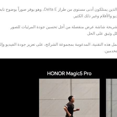
يتفوق هاتف HONOR Magic5 Pro على معظم المنافسين الذين يمتلكون أدنى مستوى من طراز Delta E، وهو يوفر صوراً بو
 والأفلام وغير ذلك الكثير.
ك، فإن هاتف HONOR Magic5 Pro يأتي مع شريحة شاشة عرض منفصلة من أجل تحسين جودة المرئيات للصور
 هذه التقنية، المدعومة بمجموعة الشرائح، على تعزيز جودة الفيديو وإلغ
خدمين.