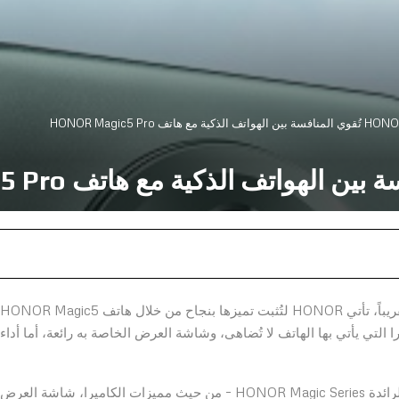
في الوقت الذي أصبحت فيه جميع الهواتف الذكية مُتماثلة تقريباً، تأتي HONOR لتُثبت تميزها بنجاح من خلال هاتف HONOR Magic5
ا التي يأتي بها الهاتف لا تُضاهى، وشاشة العرض الخاصة به رائعة، أما أداء
يتميز الهاتف – الذي يُعد الإضافة الأخيرة للسلسلة الراقية والرائدة HONOR Magic Series – من حيث مميزات الكاميرا، شاشة العر