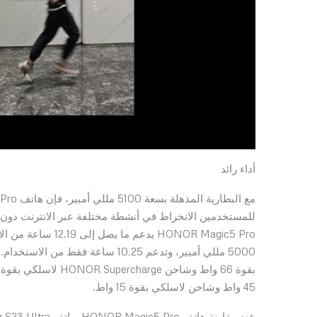
أداء رائد
للمستخدمين الانخراط في أنشطة مختلفة عبر الانترنت دون 
45 واط وشاحن لاسلكي بقوة 15 واط.