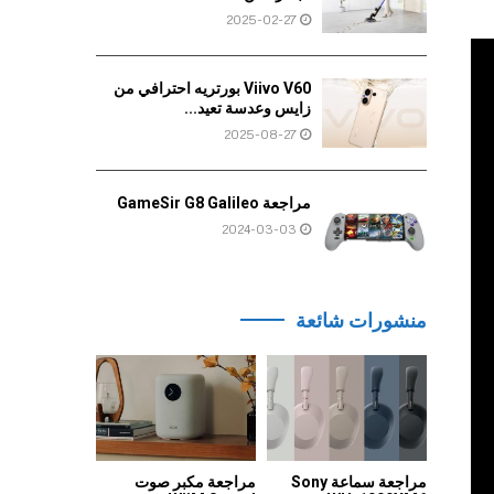
2025-02-27
Viivo V60 بورتريه احترافي من
زايس وعدسة تعيد...
2025-08-27
مراجعة GameSir G8 Galileo
2024-03-03
منشورات شائعة
مراجعة سماعة Sony
مراجعة مكبر صوت