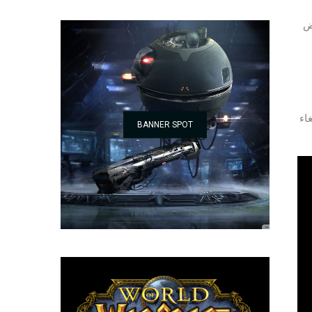
ضوح نابض
اء
BANNER SPOT