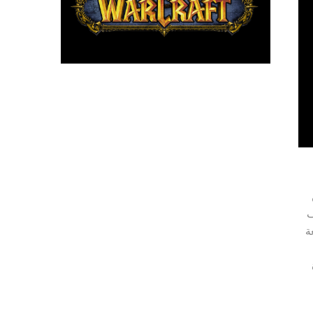
ف
Samsung S تأتي بسعة
ة