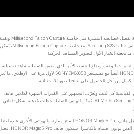
تفوق هاتف HONOR Magic5 Pro واتخذ لنفسه مكانة خاصة بفضل خصائصه المُميزة مثل خاصية isecond Falcon Capture
AI Motion Sensing، وهي الخصائص التي تتخطى قدرات هاتف Samsung S23 Ultra. مع خاصية Millisecond Falcon Capture، يُمكن
ا يجعله الخيار الأول لتصوير المشاهد الحركية.
AI Motion Sens بشكل تلقائي عن تعبيرات الوجه وأوضاع الجسد، الأمر الذي يضمن التقاط مشاهد تفصيلية
وزاهية حتى عند الحركة السريعة. يأتي هاتف HONOR Magic5 Pro أيضاً مع مستشعر SONY IMX858 لأول مرة على الإطلاق، ما ي
مية للأرقام القياسية كي تُثبت وتُعرّف الجمهور على القدرات المبهرة لكاميرا هاتف
HONOR Magic5 Pro. عن طريق استخدام خاصية AI Motion Sensing Capture، يُمكن للهاتف التقاط لحظات مُذهلة بشكل تلقائي
.
هذه الخصائص الرائعة لم نراها في أي هاتف ذكي آخر، ما يجعل هاتف HONOR Magic5 Pro الفائز مقارنةً بالهواتف الأُخرى عندما 
الأمر بقدرات التصوير الفوتوغرافي. لذلك، فإن المستخدمين الذين يولون اهتمام بالكاميرا، سيكون هاتف R Magic5 Pro