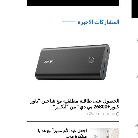
المشاركات الاخيرة
Mill وتقنية
ُعزز
الحصول على طاقـة مطلقـة مع شاحـن “باور
كـور+26800 بي دي” من “آنكــر”
0
2019-06-18
يتعلق
اجعل عيد الأم مميزاً مع هدايا
HONO أفضل
مبتكرة من...