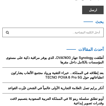
بحث
S
e
a
S
r
أحدث المقالات
c
E
h
أطلقت Synology جهاز DVA7400، الذي يوفر مراقبة ذكية على مستوى
f
A
المؤسسات بالكامل داخل مقرها
o
r
R
بعد إطلاقه في المملكة… خبراء التقنية ورواد مجتمع الألعاب يشاركون
:
انطباعاتهم حول TECNO POVA 8 Pro 5G
C
أنكر برايم تصل :العلامة التجارية الأولى عالمياً في الشحن غيّرت القواعد
H
أوبو تطلق سلسلة رينو 16 في المملكة العربية السعودية بتصميم لافت
وقدرات تصوير إبداعية