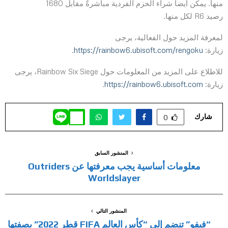
منها. يمكن أيضاً شراء الحزم الفردية مباشرةً مقابل 1680
رصيد R6 لكل منها.
لمعرفة المزيد حول الفعالية، يرجى
زيارة:
https://rainbow6.ubisoft.com/rengoku
.
للاطلاع على المزيد من المعلومات حول Rainbow Six Siege، يرجى
زيارة:
https://rainbow6.ubisoft.com
.
شارك
0
المنشور السابق
معلومات أساسية يجب معرفتها عن Outriders
Worldslayer
المنشور التالي
“فيفو” تنضم إلى “كأس العالم FIFA قطر 2022” بصفتها