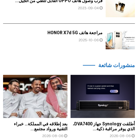
قرب وصول هاتف OPPO القابل للطي من الجيل...
2023-09-04
مراجعة هاتف HONOR X7d 5G
2025-10-06
منشورات شائعة
أطلقت Synology جهاز DVA7400،
بعد إطلاقه في المملكة… خبراء
الذي يوفر مراقبة ذكية...
التقنية ورواد مجتمع...
2026-08-06
2026-08-06