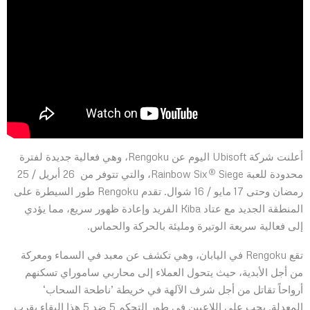
أعلنت شركة Ubisoft اليوم عن Rengoku، وهي فعالية جديدة لفترة
®
محدودة للعبة Rainbow Six
Siege، والتي تتوفر من 26 أبريل / 25
رمضان وحتى 17 مايو / 16 شوال. تقدم Rengoku طور السيطرة على
المنطقة الجديد مع عتاد Kiba الفريد وإعادة ظهور سريع، مما يؤدي
إلى فعالية سريعة الوتيرة ومليئة بالحركة والحماس.
تقع Rengoku في اليابان، وهي تكشف عن معبد في السماء ومعركة
من أجل الأبدية، حيث يتحول العملاء إلى محاربي ساموراي تسكنهم
أرواحاً تقاتل من أجل شرف الآلهة في خريطة ’ناطحة السحاب‘
المعدلة. يجب على اللاعبين في طور التحكم 5 ضد 5 هذا البقاء بقرب