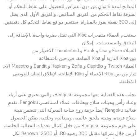
المذابح لمدة 5 ثوانٍ من دون اعتراض للحصول على نقاط التحكم أو
لسرقة نقاط التحكم من الفريق المنافس، والفريق الأول الذي يصل
إلى 300 نقطة يفوز بالمباراة. ستتغير مواقع نقاط التحكم كل دقيقتين.
يستخدم العملاء متفجرات Kiba التي تقتل بضربة واحدة بالإضافة إلى
البنادق والمسدسات. بإمكان
العملاء Fuze و Osa و Rook و Thunderbird الاختيار من
بين Kiba النارية أو Kiba السامة، في حين باستطاعة
العملاء Twitch و Capitão و Zofia و Kapkan و Bandit و Maestro الاخ
تيار من بين Kiba الإعماء أو Kiba الإطاحة، لإطلاق العنان للفوضى
المُطلقة.
تجلب هذه الفعالية معها مجموعة Rengoku، والتي تحتوي على أزياء
وعتاد رأس وهيئات سلاح وبطاقات عملاء لمتنافسي Rengoku. تقدم
فعالية Rengoku أيضاً حزمة روح ساحة المعركة التي تتضمن هيئة
سلاح فريدة، وهيئة ملحق عالمية، وميدالية، وخلفية. يمكن الحصول
على حزم مجموعة Rengoku من خلال إكمال تحديات الفعالية الخاصة،
أو من خلال شرائها مقابل 300 رصيد R6، أو 12500 Renown لكل