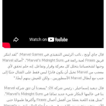
قال جاي أونج ، نائب الرئيس التنفيذي في Marvel Games: “لقد ابتكر
فريق Firaxis لعبة رائعة في Marvel’s Midnight Suns”. “أصالة Marvel
وحبها لشخصياتنا يتخلل كل معركة وقرار وتفاعل. إنه حلم تحقق لأي
معجب من Marvel تخيل أن يكون قادرًا ليس فقط على القتال جنبًا إلى
جنب مع أبطال Marvel الأسطوريين ، ولكن للعيش بينهم أيضًا.”
قال ديفيد إسماعيلر ، رئيس شركة 2K: “يسعدنا أن تثق شركة Marvel
بنا في عالمها لابتكار شيء جديد تمامًا في Marvel’s Midnight Suns”.
“تمثل هذه اللعبة بعضًا من أفضل أعمال Firaxis وأكثرها طموحًا حتى
الآن ، ونحن متحمسون للاعبين في جميع أنحاء العالم لتجربة Marvel’s