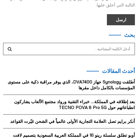
التالية التي أعلق عليها.
بحث
S
e
a
S
r
أحدث المقالات
c
E
h
أطلقت Synology جهاز DVA7400، الذي يوفر مراقبة ذكية على مستوى
f
A
المؤسسات بالكامل داخل مقرها
o
r
R
بعد إطلاقه في المملكة… خبراء التقنية ورواد مجتمع الألعاب يشاركون
:
انطباعاتهم حول TECNO POVA 8 Pro 5G
C
أنكر برايم تصل :العلامة التجارية الأولى عالمياً في الشحن غيّرت القواعد
H
أوبو تطلق سلسلة رينو 16 في المملكة العربية السعودية بتصميم لافت