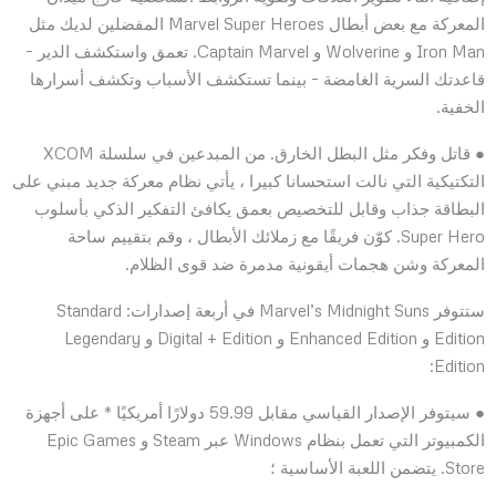
المعركة مع بعض أبطال Marvel Super Heroes المفضلين لديك مثل
Iron Man و Wolverine و Captain Marvel. تعمق واستكشف الدير –
قاعدتك السرية الغامضة – بينما تستكشف الأسباب وتكشف أسرارها
الخفية.
● قاتل وفكر مثل البطل الخارق. من المبدعين في سلسلة XCOM
التكتيكية التي نالت استحسانا كبيرا ، يأتي نظام معركة جديد مبني على
البطاقة جذاب وقابل للتخصيص بعمق يكافئ التفكير الذكي بأسلوب
Super Hero. كوّن فريقًا مع زملائك الأبطال ، وقم بتقييم ساحة
المعركة وشن هجمات أيقونية مدمرة ضد قوى الظلام.
ستتوفر Marvel’s Midnight Suns في أربعة إصدارات: Standard
Edition و Enhanced Edition و Digital + Edition و Legendary
Edition:
● سيتوفر الإصدار القياسي مقابل 59.99 دولارًا أمريكيًا * على أجهزة
الكمبيوتر التي تعمل بنظام Windows عبر Steam و Epic Games
Store. يتضمن اللعبة الأساسية ؛