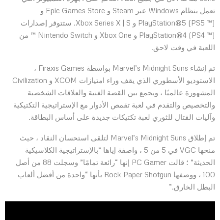
تعمل بنظام Windows عبر Steam و Epic Games Store و
PlayStation®5 (PS5 ™) و Xbox Series X | S. ستتوفر إصدارات
PlayStation®4 (PS4 ™) و Xbox One و Nintendo Switch ™ من
اللعبة في وقت لاحق.
تم إنشاء Marvel’s Midnight Suns بواسطة Firaxis Games ،
الاستوديو الأسطوري الذي يقف وراء امتيازات XCOM و Civilization
المشهورة عالميًا ، ويجمع بين القصة الغنية والعلاقات الشخصية
والتخصيص والتقدم في لعبة تقمص الأدوار مع الإستراتيجية التكتيكية
وآليات القتال للثوري لعبة تكتيكات جديدة على أساس البطاقة.
تم إطلاق Marvel’s Midnight Suns لتلقى استحسان النقاد ، حيث
منحها VGC في 5 من 5 ، واصفة إياها “بالإستراتيجية الكلاسيكية
الحديثة” ؛ قالت PC Gamer إنها “رائعة تمامًا” وسجلت 88 من أصل
100 ، ووصفها Rock Paper Shotgun بأنها “واحدة من أفضل ألعاب
البطل الخارق.”