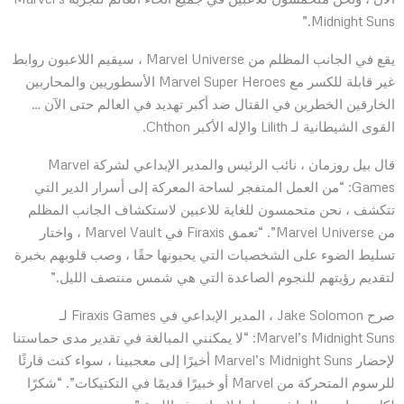
Midnight Suns.”
يقع في الجانب المظلم من Marvel Universe ، سيقيم اللاعبون روابط
غير قابلة للكسر مع Marvel Super Heroes الأسطوريين والمحاربين
الخارقين الخطرين في القتال ضد أكبر تهديد في العالم حتى الآن …
القوى الشيطانية لـ Lilith والإله الأكبر Chthon.
قال بيل روزمان ، نائب الرئيس والمدير الإبداعي لشركة Marvel
Games: “من العمل المتفجر لساحة المعركة إلى أسرار الدير التي
تتكشف ، نحن متحمسون للغاية للاعبين لاستكشاف الجانب المظلم
من Marvel Universe”. “تعمق Firaxis في Marvel Vault ، واختار
تسليط الضوء على الشخصيات التي يحبونها حقًا ، وصب قلوبهم بخبرة
لتقديم رؤيتهم للنجوم الصاعدة التي هي شمس منتصف الليل.”
صرح Jake Solomon ، المدير الإبداعي في Firaxis Games لـ
Marvel’s Midnight Suns: “لا يمكنني المبالغة في تقدير مدى حماستنا
لإحضار Marvel’s Midnight Suns أخيرًا إلى معجبينا ، سواء كنت قارئًا
للرسوم المتحركة من Marvel أو خبيرًا قديمًا في التكتيكات”. “شكرًا