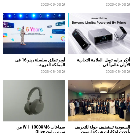
2026-08-06
2026-08-06
أنكر برايم تصل :العلامة التجارية
أوبو تطلق سلسلة رينو 16 في
الأولى عالمياً في...
المملكة العربية...
2026-08-06
2026-08-06
السعودية تستضيف جولة للتعريف
سماعات WH-1000XM6 من
بأحدث ابتكارات شركة إبسون
سوني بلون Olive