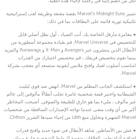
لكل من انضم إلينا في رحلتنا لإحياء هذه اللعبة.”
تتميز Marvel’s Midnight Suns بقصة مقنعة وطريقة لعب إستراتيجية
تكتيكية ثورية قائمة على البطاقات بما في ذلك:
● مغامرة مارفل الخاصة بك. أنت الصياد ، أول بطل أصلي قابل
للتخصيص في Marvel Universe. قم بقيادة مجموعة أسطورية من
الأبطال الذين ينتشرون عبر Avengers و X-Men و Runaways والمزيد
بينما تقوم بتخصيص فريقك ، قم بتخصيص اختيارك من القدرات
لتناسب أسلوب لعبك وافتح ملابس أيقونية ستسعد أي معجب بشركة
Marvel.
● استكشف الجانب المظلم من Marvel. انهض ضد قوى ليليث
الشيطانية واختبر قصة شخصية غامرة تجلب أبطالًا مألوفين إلى عالم
غير مألوف ، مليء بما هو خارق للطبيعة والصوفي. أصبحت المخاطر
أكبر من أي وقت مضى عندما تواجه الإصدارات الساقطة من شخصيات
Marvel الشهيرة وتحاول منع Lilith من إحياء سيدها الشرير Chthon.
● عش بين الأساطير. شاهد الأبطال في ضوء جديد وافتح قدرات
إضافية أثناء تطوير العلاقات وتقوية الروابط الشخصية خارج ميدان