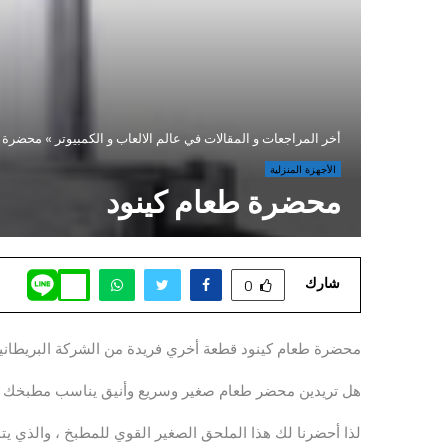
أخر المراجعات و المقالات في عالم الالعاب و الكمبيوتر
»
محضرة ط
الأجهزة المنزلية
محضرة طعام كينود
شارك
0
محضرة طعام كينود قطعة أخري فريدة من الشركة البريطانية ر
هل تريدين محضر طعام صغير وسريع وأنيق يناسب مطبخك 
لذا أحضرنا لك هذا الملحق الصغير القوي للمطبخ ، والذي ي