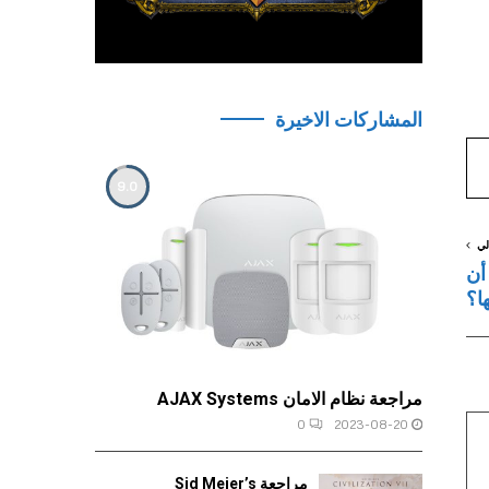
المشاركات الاخيرة
9.0
لي
NutriB يجب أن
ها؟
مراجعة نظام الامان AJAX Systems
0
2023-08-20
مراجعة Sid Meier’s