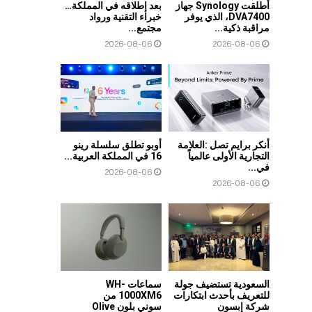
أطلقت Synology جهاز
بعد إطلاقه في المملكة…
DVA7400، الذي يوفر
خبراء التقنية ورواد
مراقبة ذكية...
مجتمع...
2026-08-06
2026-08-06
أنكر برايم تصل :العلامة
أوبو تطلق سلسلة رينو
التجارية الأولى عالمياً
16 في المملكة العربية...
في...
2026-08-06
2026-08-06
السعودية تستضيف جولة
سماعات WH-
للتعريف بأحدث ابتكارات
1000XM6 من
شركة إبسون
سوني بلون Olive