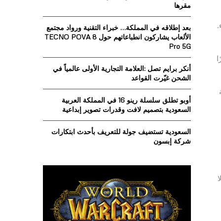
o
مقرها
r
R
:
يس استثناء.
بعد إطلاقه في المملكة… خبراء التقنية ورواد مجتمع
C
الألعاب يشاركون انطباعاتهم حول TECNO POVA 8
Pro 5G
H
يرًا
أنكر برايم تصل :العلامة التجارية الأولى عالمياً في
الشحن غيّرت القواعد
بخفة
أوبو تطلق سلسلة رينو 16 في المملكة العربية
السعودية بتصميم لافت وقدرات تصوير إبداعية
السعودية تستضيف جولة للتعريف بأحدث ابتكارات
شركة إبسون
ا