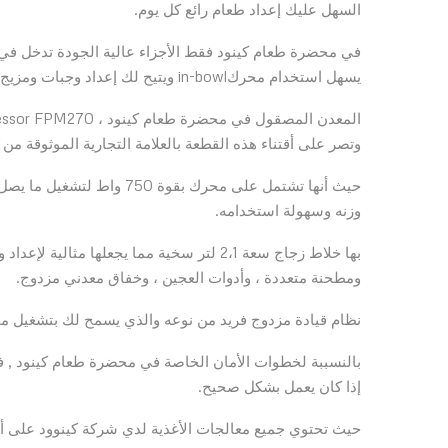
السهل عليك إعداد طعام رائع كل يوم.
يسهل استخدام محركin-bowl ويتيح لك إعداد وجبات ومزيج أكبر.
وتصر على أقتناء هذه القطعة بالعلامة التجارية الموثوقة م
وزنه وسهولة استخدامه.
بها خلاط زجاج سعة 2،1 لتر سخية مما يجعلها
ومطحنة متعددة ، وأدوات العجين ، وخفاق معدني مزدوج.
نظام قيادة مزدوج فريد من نوعه والذي يسمح لك بتشغيل م
بالنسببة لخطوات الأمان الخاصة في محضرة طعام كينود , فإ
إذا كان يعمل بشكل صحيح.
حيث تحتوي جميع معالجات الأغذية لدي شركة كينوود على أق