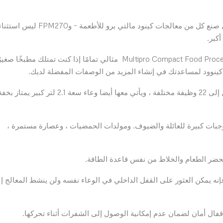
في محضرة طعام كينود فقط الأجزاء عالية الجودة تدخل في صنع كل من معالجات كينود مالتي برو للأطعمة – وFPM270 ل
المعدن المصقول في محضرة طعام كينود ، Multipro Compact Food Processor FPM270 مثالي تمامًا إذا كنت تمتلك مطبخًا صغ
ن كينوود لمساعدتك في إنشاء المزيد من الوصفات المفضلة لديك.
حيث أنها تشتمل على محرك بقوة 750 واط لتشغيل ما يصل إلى 22 وظيفة مختلفة ، ويأتي معها أيضا وعاء سعة 2.1 لتر كبير يمتاز 
 مثالية لإعداد وجبات كبيرة للعائلة والضيوف. ومولدات الحمضيات ، وعصارة مستمرة ،
حضر الطعام والخلاط من نفس قاعدة الطاقة.
نه يمكن العثور على القفل الداخلي في الوعاء نفسه ولن ينشط المعالج إل
فال أمان لضمان عدم إمكانية الوصول إلى الشفرات أثناء تحركها.