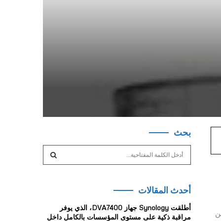
بحث
S
e
a
S
r
أحدث المقالات
c
E
h
أطلقت Synology جهاز DVA7400، الذي يوفر
f
ن
A
مراقبة ذكية على مستوى المؤسسات بالكامل داخل