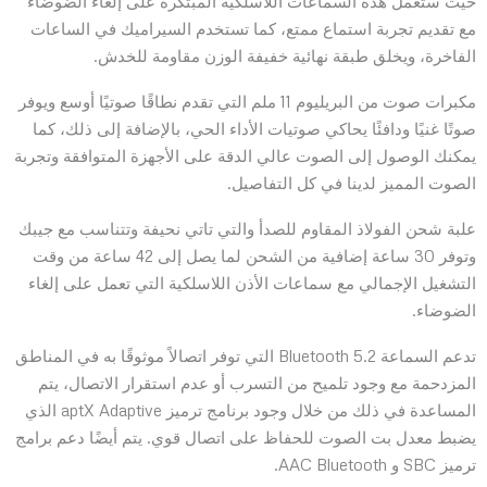
حيث ستعمل هذه السماعات اللاسلكية المبتكرة على إلغاء الضوضاء
مع تقديم تجربة استماع ممتع، كما تستخدم السيراميك في الساعات
الفاخرة، ويخلق طبقة نهائية خفيفة الوزن مقاومة للخدش.
مكبرات صوت من البريليوم 11 ملم التي تقدم نطاقًا صوتيًا أوسع ويوفر
صوتًا غنيًا ودافئًا يحاكي صوتيات الأداء الحي، بالإضافة إلى ذلك، كما
يمكنك الوصول إلى الصوت عالي الدقة على الأجهزة المتوافقة وتجربة
الصوت المميز لدينا في كل التفاصيل.
علبة شحن الفولاذ المقاوم للصدأ والتي تاتي نحيفة وتتناسب مع جيبك
وتوفر 30 ساعة إضافية من الشحن لما يصل إلى 42 ساعة من وقت
التشغيل الإجمالي مع سماعات الأذن اللاسلكية التي تعمل على إلغاء
الضوضاء.
تدعم السماعة Bluetooth 5.2 التي توفر اتصالاً موثوقًا به في المناطق
المزدحمة مع وجود تلميح من التسرب أو عدم استقرار الاتصال، يتم
المساعدة في ذلك من خلال وجود برنامج ترميز aptX Adaptive الذي
يضبط معدل بت الصوت للحفاظ على اتصال قوي. يتم أيضًا دعم برامج
ترميز SBC و AAC Bluetooth.