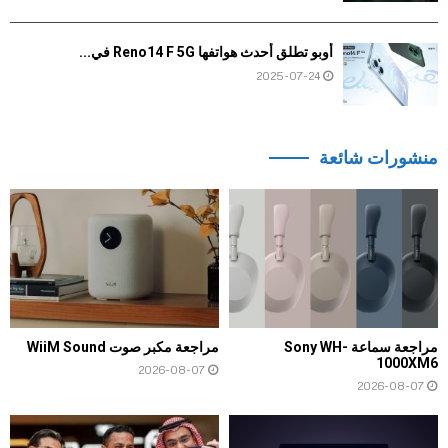
أوبو تطلق أحدث هواتفها Reno14 F 5G في...
2025-07-24
منشورات شائعة
مراجعة سماعة Sony WH-
مراجعة مكبر صوت WiiM Sound
1000XM6
2026-08-07
2026-08-07