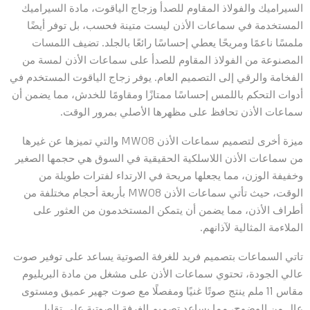
السيراميك والفولاذ المقاوم للصدأ وزجاج الياقوت، مادة السيراميك
المستخدمة في سماعات الأذن ليست متينة فحسب، بل توفر أيضًا
ملمسًا ناعمًا ومريحًا يعطي إحساسًا رائعًا بالجلد. تضيف اللمسات
المصنوعة من الفولاذ المقاوم للصدأ على سماعات الأذن لمسة من
الفخامة والرقي إلى التصميم العام. يوفر زجاج الياقوت المستخدم في
أدوات التحكم باللمس إحساسًا ممتازًا ومقاومًا للخدش، مما يضمن أن
سماعات الأذن تحافظ على مظهرها الأصلي بمرور الوقت.
ميزة أخرى لتصميم سماعات الأذن MW08 والتي تميزها عن غيرها
من سماعات الأذن اللاسلكية الحقيقية في السوق هي حجمها الصغير
وخفيفة الوزن، مما يجعلها مريحة في الارتداء لفترات طويلة من
الوقت، حيث تأتي سماعات الأذن MW08 بأربعة أحجام مختلفة من
أطراف الأذن، مما يضمن أن يتمكن المستخدمون من العثور على
الملاءمة المثالية لآذانهم.
تاتي السماعات بتصميم فريد للغرفة الصوتية يساعد على توفير صوت
عالي الجودة، تحتوي سماعات الأذن على مشغل من مادة البريليوم
مقاس 11 ملم ينتج صوتًا غنيًا ومفصلًا مع صوت جهير عميق ومستوى
عالٍ من الوضوح، مما يساعد تصميم الغرفة الصوتية على تقليل