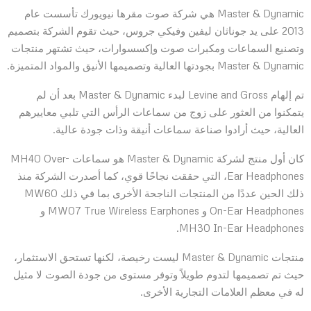
Master & Dynamic هي شركة صوت مقرها نيويورك تأسست عام
2013 على يد جوناثان ليفين وفيكي جروس، حيث تقوم الشركة بتصميم
وتصنيع السماعات ومكبرات صوت وإكسسوارات، حيث تشتهر منتجات
Master & Dynamic بجودتها العالية وتصميمها الأنيق والمواد المتميزة.
تم إلهام Levine and Gross لبدء Master & Dynamic بعد أن لم
يتمكنوا من العثور على زوج من سماعات الرأس التي تلبي معاييرهم
العالية، حيث أرادوا صناعة سماعات أنيقة وذات جودة عالية.
كان أول منتج لشركة Master & Dynamic هو سماعات MH40 Over-
Ear Headphones، التي حققت نجاحًا قوي، كما أصدرت الشركة منذ
ذلك الحين عددًا من المنتجات الناجحة الأخرى بما في ذلك MW60
On-Ear Headphones و MW07 True Wireless Earphones و
MH30 In-Ear Headphones.
منتجات Master & Dynamic ليست رخيصة، لكنها تستحق الاستثمار،
حيث تم تصميمها لتدوم طويلاً وتوفر مستوى من جودة الصوت لا مثيل
له في معظم العلامات التجارية الأخرى.