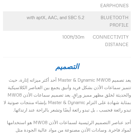
EARPHONES
5.2 with aptX, AAC, and SBC
BLUETOOTH
PROFILE
100ft/30m
CONNECTIVITY
DISTANCE
التصميم
يعد تصميم Master & Dynamic MW08 أحد أكثر ميزاته إثارة، حيث
تتميز سماعات الأذن بشكل فريد وأنيق يجمع بين العناصر الكلاسيكية
والحديثة لخلق مظهر مميز وراقٍ. يعد تصميم سماعات الأذن MW08
بمثابة شهادة على التزام Master & Dynamic بإنشاء منتجات صوتية لا
تبدو رائعة فحسب ، بل تبدو رائعة أيضًا وتشعر بالراحة عند ارتدائها.
أحد عناصر التصميم الرئيسية لسماعات الأذن MW08 هو استخدامها
لمواد فاخرة. وسادات الأذن مصنوعة من مواد عالية الجودة مثل