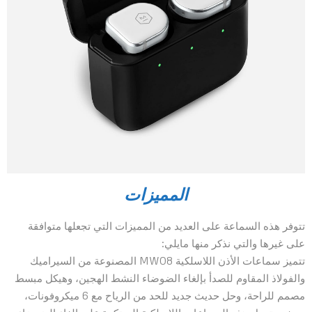
المميزات
تتوفر هذه السماعة على العديد من المميزات التي تجعلها متوافقة
على غيرها والتي نذكر منها مايلي:
تتميز سماعات الأذن اللاسلكية MW08 المصنوعة من السيراميك
والفولاذ المقاوم للصدأ بإلغاء الضوضاء النشط الهجين، وهيكل مبسط
مصمم للراحة، وحل حديث جديد للحد من الرياح مع 6 ميكروفونات،