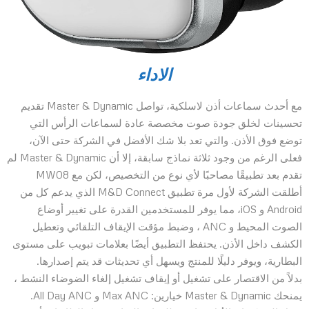
الاداء
مع أحدث سماعات أذن لاسلكية، تواصل Master & Dynamic تقديم
تحسينات لخلق جودة صوت مخصصة عادة لسماعات الرأس التي
توضع فوق الأذن. والتي تعد بلا شك الأفضل في الشركة حتى الآن،
فعلى الرغم من وجود ثلاثة نماذج سابقة، إلا أن Master & Dynamic لم
تقدم بعد تطبيقًا مصاحبًا لأي نوع من التخصيص، لكن مع MW08
أطلقت الشركة لأول مرة تطبيق M&D Connect الذي يدعم كل من
Android و iOS، مما يوفر للمستخدمين القدرة على تغيير أوضاع
الصوت المحيط و ANC ، وضبط مؤقت الإيقاف التلقائي وتعطيل
الكشف داخل الأذن. يحتفظ التطبيق أيضًا بعلامات تبويب على مستوى
البطارية، ويوفر دليلًا للمنتج ويسهل أي تحديثات قد يتم إصدارها.
بدلاً من الاقتصار على تشغيل أو إيقاف تشغيل إلغاء الضوضاء النشط ،
يمنحك Master & Dynamic خيارين: Max ANC و All Day ANC.