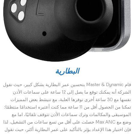
البطارية
قام Master & Dynamic بتحسين عمر البطارية بشكل كبير، حيث تقول
الشركة أنه يمكنك توقع ما يصل إلى 12 ساعة على سماعات الأذن
نفسها مع 30 ساعة أخرى توفرها العلبة، مع تنيشط بعض المميزات
تمكنا من الحصول أقل من 11 ساعة مما كنت أعتبره استخدامًا منتظمًا:
الموسيقى والمكالمات وترك سماعات الأذن تتوقف تلقائيًا، اما مع
وضع مع Max ANC حصلت على أقل من تسع ساعات من التشغيل، لذا
فإن اختيار هذا الإعداد يؤثر بالتأكيد على عمر البطارية أكثر، حيث تقول