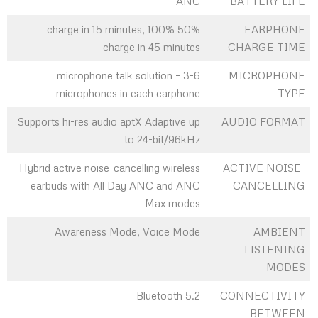
ANC
BATTERY LIFE
50% charge in 15 minutes, 100%
EARPHONE
charge in 45 minutes
CHARGE TIME
6-microphone talk solution – 3
MICROPHONE
microphones in each earphone
TYPE
Supports hi-res audio aptX Adaptive up
AUDIO FORMAT
to 24-bit/96kHz
Hybrid active noise-cancelling wireless
ACTIVE NOISE-
earbuds with All Day ANC and ANC
CANCELLING
Max modes
Awareness Mode, Voice Mode
AMBIENT
LISTENING
MODES
Bluetooth 5.2
CONNECTIVITY
BETWEEN