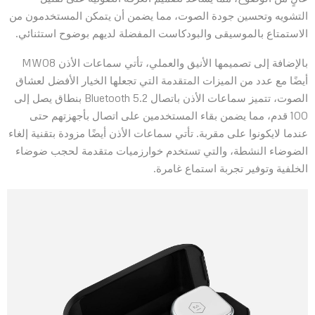
التشويه وتحسين جودة الصوت، مما يضمن أن يتمكن المستخدمون من
الاستمتاع بالموسيقى والبودكاست المفضلة لديهم بوضوح استثنائي.
بالإضافة إلى تصميمها الأنيق والعملي، تأتي سماعات الأذن MW08
أيضًا مع عدد من الميزات المتقدمة التي تجعلها الخيار الأفضل لعشاق
الصوت، تتميز سماعات الأذن باتصال Bluetooth 5.2 بنطاق يصل إلى
100 قدم، مما يضمن بقاء المستخدمين على اتصال بأجهزتهم حتى
عندما لايكونوا على مقربة. تأتي سماعات الأذن أيضًا مزودة بتقنية إلغاء
الضوضاء النشطة، والتي تستخدم خوارزميات متقدمة لحجب ضوضاء
الخلفية وتوفير تجربة استماع غامرة.