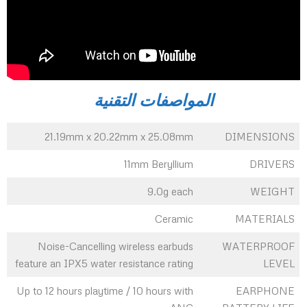
المواصفات التقنية
21.19mm x 20.22mm x 25.08mm
DIMENSIONS
11mm Beryllium
DRIVERS
9.0g each
WEIGHT
Ceramic
MATERIALS
Noise-Cancelling wireless earbuds
WATERPROOF
feature an IPX5 water resistance rating
LEVEL
Up to 12 hours playtime / 10 hours with
EARPHONE