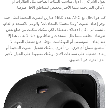
تقول الشركة إن الأول مناسب للبيئات الصاخبة مثل الطائرات أو
الأماكن المزدحمة بينما الأخير مخصص للمناطق الأقل ضوضاء.
كما هو الحال مع ANC تقدم M&D خيارين للصوت المحيط أيضًا، حيث
يوفر إعداد الصوت “وعيًا محسنًا بالمحادثات” والوعي للاستخدام العام.
بالنسبة لي ، كان الاختلاف طفيفًا ، لكن يمكنك تمكنت من قطع بعض
ضوضاء الخلفية بينما ظل المتحدث واضحًا. ومع ذلك لا يعمل هذا إلا
عند إيقاف الموسيقى أو البودكاست مؤقتًا، فمع تشغيل الصوت لا
أستطيع سماع أي فرق. مرة أخرى، يمكنك تشغيل الصوت المحيط أو
إيقاف تشغيله على سماعات الأذن، ولكنك مضبوط على الخيار الأخير
الذي اخترته في التطبيق.