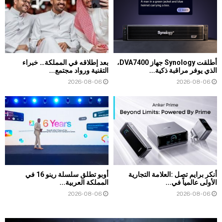
أطلقت Synology جهاز DVA7400،
بعد إطلاقه في المملكة… خبراء
الذي يوفر مراقبة ذكية...
التقنية ورواد مجتمع...
2026-08-06
2026-08-06
أنكر برايم تصل :العلامة التجارية
أوبو تطلق سلسلة رينو 16 في
الأولى عالمياً في...
المملكة العربية...
2026-08-06
2026-08-06