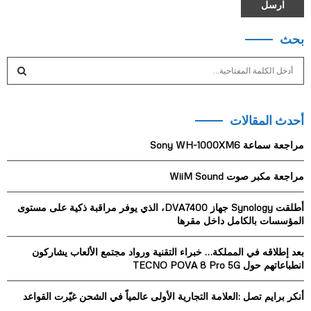
بحث
S
e
a
S
r
أحدث المقالات
c
E
h
مراجعة سماعة Sony WH-1000XM6
f
A
o
مراجعة مكبر صوت WiiM Sound
r
R
:
أطلقت Synology جهاز DVA7400، الذي يوفر مراقبة ذكية على مستوى
C
المؤسسات بالكامل داخل مقرها
H
بعد إطلاقه في المملكة… خبراء التقنية ورواد مجتمع الألعاب يشاركون
انطباعاتهم حول TECNO POVA 8 Pro 5G
أنكر برايم تصل :العلامة التجارية الأولى عالمياً في الشحن غيّرت القواعد