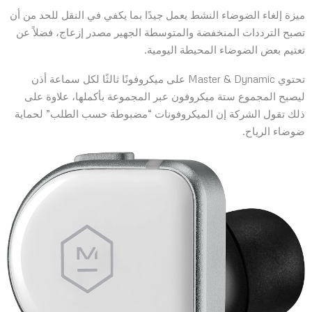
ميزة إلغاء الضوضاء النشط يعمل جيدًا بما يكفي في النقل للحد من أن
تصبح الترددات المنخفضة والمتوسطة الجهير مصدر إزعاج، فضلاً عن
تعتيم بعض الضوضاء المحيطة اليومية.
تحتوي Master & Dynamic على ميكروفونًا ثالثًا لكل سماعة أذن
ليصبح المجموع ستة ميكروفون عبر المجموعة بأكملها، علاوة على
ذلك تقول الشركة إن الميكروفونات “مضبوطة حسب الطلب” لحماية
ضوضاء الرياح.