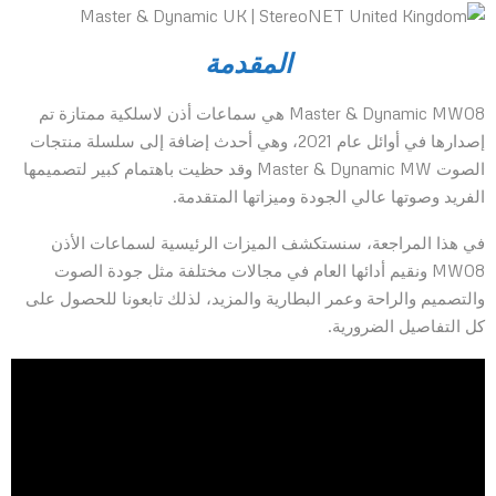
المقدمة
Master & Dynamic MW08 هي سماعات أذن لاسلكية ممتازة تم
إصدارها في أوائل عام 2021، وهي أحدث إضافة إلى سلسلة منتجات
الصوت Master & Dynamic MW وقد حظيت باهتمام كبير لتصميمها
الفريد وصوتها عالي الجودة وميزاتها المتقدمة.
في هذا المراجعة، سنستكشف الميزات الرئيسية لسماعات الأذن
MW08 ونقيم أدائها العام في مجالات مختلفة مثل جودة الصوت
والتصميم والراحة وعمر البطارية والمزيد، لذلك تابعونا للحصول على
كل التفاصيل الضرورية.