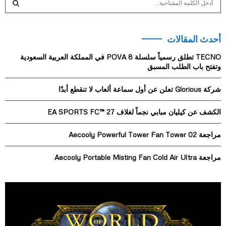
e
a
S
r
أحدث المقالات
c
E
h
TECNO تطلق رسمياً سلسلة POVA 8 في المملكة العربية السعودية
f
A
وتفتح باب الطلب المسبق
o
r
R
شركة Glorious تعلن عن أول سماعة ألعاب لا تنقطع أبدًا
:
C
الكشف عن كيليان مبابي نجماً لغلاف EA SPORTS FC™ 27
H
مراجعة Aecooly Powerful Tower Fan Tower 02
مراجعة Aecooly Portable Misting Fan Cold Air Ultra