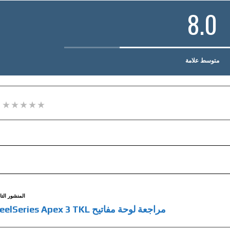
8.0
متوسط علامة
المنشور التا
مراجعة لوحة مفاتيح SteelSeries Apex 3 TKL