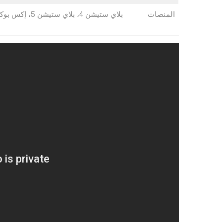
المنصات
بلاي ستيشن 4، بلاي ستيشن 5، إكس بوكس ون، إكس بوكس سيريس اكس وسيريس اس، مايكروسوفت