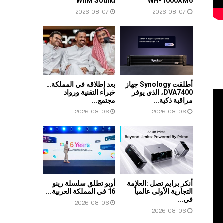
WiiM Sound
WH-1000XM6
2026-08-07
2026-08-07
أطلقت Synology جهاز
بعد إطلاقه في المملكة…
DVA7400، الذي يوفر
خبراء التقنية ورواد
مراقبة ذكية...
مجتمع...
2026-08-06
2026-08-06
أنكر برايم تصل :العلامة
أوبو تطلق سلسلة رينو
التجارية الأولى عالمياً
16 في المملكة العربية...
في...
2026-08-06
2026-08-06