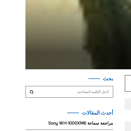
بحث
S
e
a
S
r
أحدث المقالات
c
E
h
مراجعة سماعة Sony WH-1000XM6
f
A