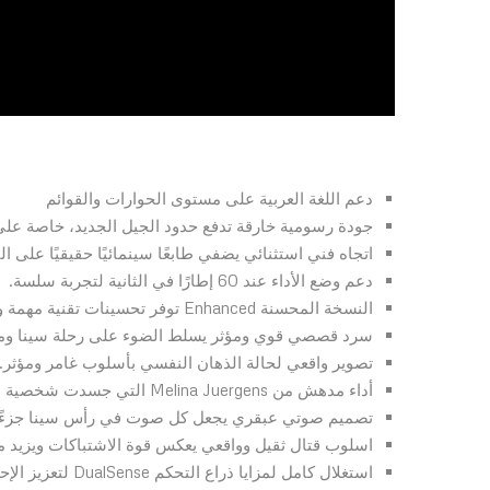
دعم اللغة العربية على مستوى الحوارات والقوائم
جودة رسومية خارقة تدفع حدود الجيل الجديد، خاصة على PS5 Pro مع خيارات متعددة للأدا
اتجاه فني استثنائي يضفي طابعًا سينمائيًا حقيقيًا على ال
دعم وضع الأداء عند 60 إطارًا في الثانية لتجربة سلسة.
النسخة المحسنة Enhanced توفر تحسينات تقنية مهمة ومزايا إضافية.
سرد قصصي قوي ومؤثر يسلط الضوء على رحلة سينا ومعان
تصوير واقعي لحالة الذهان النفسي بأسلوب غامر ومؤثر.
أداء مدهش من Melina Juergens التي جسدت شخصية سينا بإتقان عبر الأداء الحركي والتقاط الوجه.
تصميم صوتي عبقري يجعل كل صوت في رأس سينا جزءًا م
اسلوب قتال ثقيل وواقعي يعكس قوة الاشتباكات ويزيد م
استغلال كامل لمزايا ذراع التحكم DualSense لتعزيز الإحساس والانغماس.