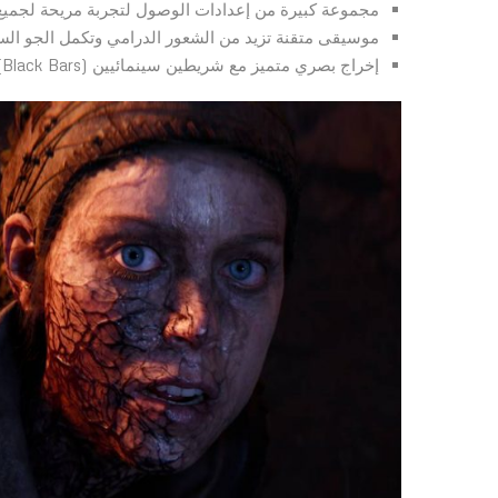
مجموعة كبيرة من إعدادات الوصول لتجربة مريحة لجميع ا
موسيقى متقنة تزيد من الشعور الدرامي وتكمل الجو السي
إخراج بصري متميز مع شريطين سينمائيين (Black Bars) يمنحان الإحساس بفيلم تفاعلي.