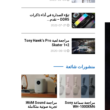
تبوّء الصدارة في أداء ذاكرات
DDR5 – نقدم...
2022-07-27
مراجعة لعبة Tony Hawk’s Pro
Skater 1+2
2020-09-12
منشورات شائعة
مراجعة سماعة Sony
مراجعة WiiM Sound:
WH-1000XM6
تجربة صوتية متكاملة