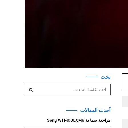
بحث
S
e
a
S
r
أحدث المقالات
c
E
h
مراجعة سماعة Sony WH-1000XM6
f
A