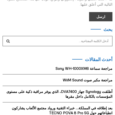
التالية التي أعلق عليها.
بحث
S
e
a
S
r
أحدث المقالات
c
E
h
مراجعة سماعة Sony WH-1000XM6
f
A
o
مراجعة مكبر صوت WiiM Sound
r
R
:
أطلقت Synology جهاز DVA7400، الذي يوفر مراقبة ذكية على مستوى
C
المؤسسات بالكامل داخل مقرها
H
بعد إطلاقه في المملكة… خبراء التقنية ورواد مجتمع الألعاب يشاركون
انطباعاتهم حول TECNO POVA 8 Pro 5G