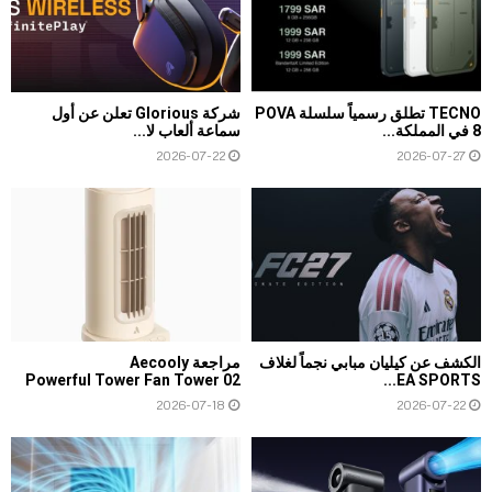
TECNO تطلق رسمياً سلسلة POVA
شركة Glorious تعلن عن أول
8 في المملكة...
سماعة ألعاب لا...
2026-07-22
2026-07-27
الكشف عن كيليان مبابي نجماً لغلاف
مراجعة Aecooly
Powerful Tower Fan Tower 02
EA SPORTS...
2026-07-18
2026-07-22