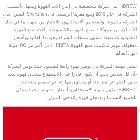
HiBREW هي شركة متخصصة في إنتاج آلات القهوة وبيعها، تأسست
الشركة في عام 2016 ويقع مقرها الرئيسي في Shenzhen الصين، لدى
الشركة مجموعة واسعة من آلات القهوة للاختيار من بينها، بما في ذلك
آلات الإسبريسو وآلات صنع القهوة بالكبسولات وآلات صنع القهوة
التقليدية بالتنقيط. تشتهر منتجات الشركة بجودتها العالية وبأسعار
معقولة. تتوفر ماكينات صنع القهوة HiBREW في أكثر من 100 دولة
حول العالم.
تتمثل مهمة الشركة في توفير قهوة رائعة للجميع، حيث تؤمن الشركة
بأن كل شخص يجب أن يكون قادرًا على الاستمتاع بفنجان قهوة لذيذ ،
بغض النظر عن ميزانيته أو مستوى مهارته. تم تصميم منتجات
HiBREW لتكون سهلة الاستخدام وبأسعار معقولة ، بحيث يمكن
للجميع الاستمتاع بفنجان قهوة رائع في المنزل.