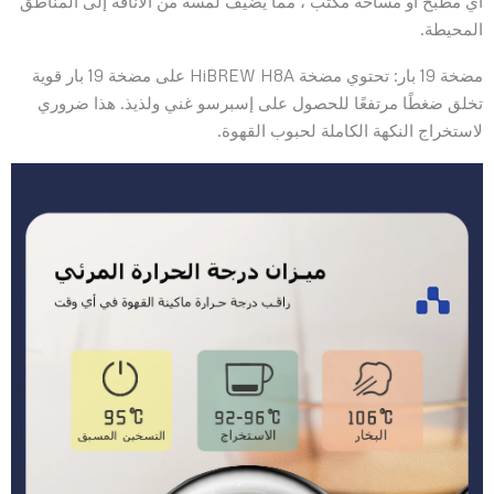
أي مطبخ أو مساحة مكتب ، مما يضيف لمسة من الأناقة إلى المناطق
المحيطة.
مضخة 19 بار: تحتوي مضخة HiBREW H8A على مضخة 19 بار قوية
تخلق ضغطًا مرتفعًا للحصول على إسبرسو غني ولذيذ. هذا ضروري
لاستخراج النكهة الكاملة لحبوب القهوة.