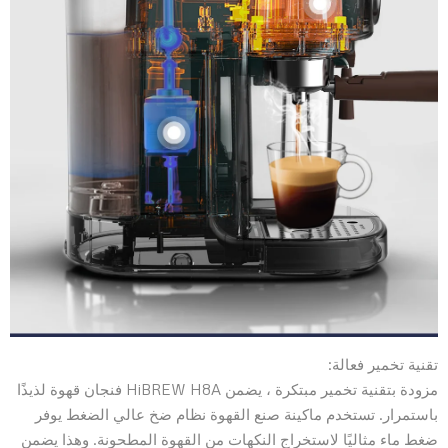
تقنية تخمير فعالة:
مزودة بتقنية تخمير مبتكرة ، يضمن HiBREW H8A فنجان قهوة لذيذًا
باستمرار. تستخدم ماكينة صنع القهوة نظام ضخ عالي الضغط يوفر
ضغط ماء مثاليًا لاستخراج النكهات من القهوة المطحونة. وهذا يضمن