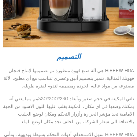
التصميم
HiBREW H8A هي آلة صنع قهوة متطورة تم تصميمها لإنتاج فنجان
قهوتك المثالية، تتميز بتصميم أنيق وعصري تتناسب مع أي مطبخ. الآلة
مصنوعة من مواد عالية الجودة ومصممة لتدوم لفترة طويلة.
تاتي المكينة في حجم صغير وبأبعاد 230*300*330مم مما يعني أنه
يمكنك وضعها في اي مكان، المكينة يغلب عليها اللون الاسود من الجهة
الامامية تجد مؤشر الحرارة وأزرار التحكم ومكان لوضع الحليب
بالاضافة الى شعار الشركة، من الخلف تجد مكان لوضع الماء
HiBREW H8A سهل الاستخدام. أدوات التحكم بسيطة وبديهية ، وتأتي