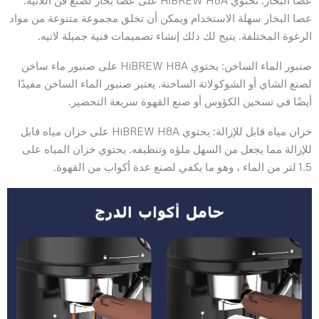
عصا البخار سهلة الاستخدام ويمكن أن تخلق مجموعة متنوعة من مواد
الرغوة المختلفة. يتيح لك ذلك إنشاء تصميمات فنية جميلة لاتيه.
صنبور الماء الساخن: يحتوي HiBREW H8A على صنبور ماء ساخن
لصنع الشاي أو الشوكولاتة الساخنة. يعتبر صنبور الماء الساخن مفيدًا
أيضًا في تسخين الكؤوس أو صنع القهوة سريعة التحضير.
خزان مياه قابل للإزالة: يحتوي HiBREW H8A على خزان مياه قابل
للإزالة مما يجعل من السهل ملؤه وتنظيفه. يحتوي خزان المياه على
1.5 لتر من الماء ، وهو ما يكفي لصنع عدة أكواب من القهوة.