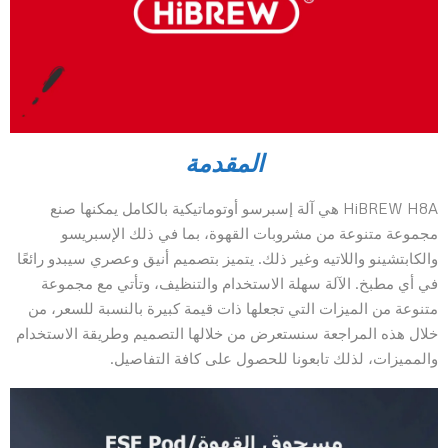
المقدمة
HiBREW H8A هي آلة إسبرسو أوتوماتيكية بالكامل يمكنها صنع
مجموعة متنوعة من مشروبات القهوة، بما في ذلك الإسبريسو
والكابتشينو واللاتيه وغير ذلك. يتميز بتصميم أنيق وعصري سيبدو رائعًا
في أي مطبخ. الآلة سهلة الاستخدام والتنظيف، وتأتي مع مجموعة
متنوعة من الميزات التي تجعلها ذات قيمة كبيرة بالنسبة للسعر، من
خلال هذه المراجعة سنستعرض من خلالها التصميم وطريقة الاستخدام
والمميزات، لذلك تابعونا للحصول على كافة التفاصيل.