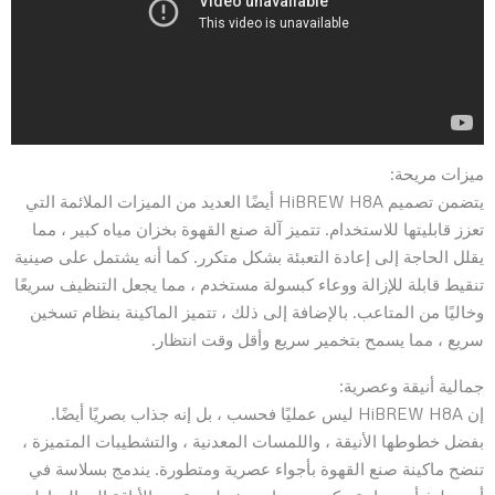
ميزات مريحة:
يتضمن تصميم HiBREW H8A أيضًا العديد من الميزات الملائمة التي
تعزز قابليتها للاستخدام. تتميز آلة صنع القهوة بخزان مياه كبير ، مما
يقلل الحاجة إلى إعادة التعبئة بشكل متكرر. كما أنه يشتمل على صينية
تنقيط قابلة للإزالة ووعاء كبسولة مستخدم ، مما يجعل التنظيف سريعًا
وخاليًا من المتاعب. بالإضافة إلى ذلك ، تتميز الماكينة بنظام تسخين
سريع ، مما يسمح بتخمير سريع وأقل وقت انتظار.
جمالية أنيقة وعصرية:
إن HiBREW H8A ليس عمليًا فحسب ، بل إنه جذاب بصريًا أيضًا.
بفضل خطوطها الأنيقة ، واللمسات المعدنية ، والتشطيبات المتميزة ،
تنضح ماكينة صنع القهوة بأجواء عصرية ومتطورة. يندمج بسلاسة في