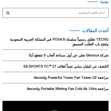
بحث
S
e
a
S
r
أحدث المقالات
c
E
h
TECNO تطلق رسمياً سلسلة POVA 8 في المملكة العربية السعودية
f
A
وتفتح باب الطلب المسبق
o
r
R
شركة Glorious تعلن عن أول سماعة ألعاب لا تنقطع أبدًا
:
C
الكشف عن كيليان مبابي نجماً لغلاف EA SPORTS FC™ 27
H
مراجعة Aecooly Powerful Tower Fan Tower 02
مراجعة Aecooly Portable Misting Fan Cold Air Ultra