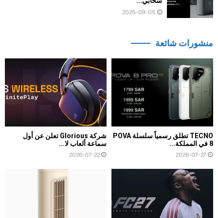
سحابي...
2025-09-05
منشورات شائعة
TECNO تطلق رسمياً سلسلة POVA
شركة Glorious تعلن عن أول
8 في المملكة...
سماعة ألعاب لا...
2026-07-22
2026-07-27