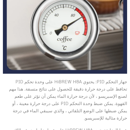
جهاز التحكم PID: يحتوي HiBREW H8A على وحدة تحكم PID
تحافظ على درجة حرارة دقيقة للحصول على نتائج متسقة. هذا مهم
لصنع الإسبريسو ، لأن درجة حرارة الماء يمكن أن تؤثر على طعم
القهوة. يمكن ضبط وحدة التحكم PID على درجة حرارة معينة ، أو
يمكن ضبطها على الوضع التلقائي ، والذي سيبقي الماء في درجة
حرارة مثالية للإسبريسو.
عصا البخار: تحتوي HiBREW H8A على عصا بخار لصنع فن اللاتيه.