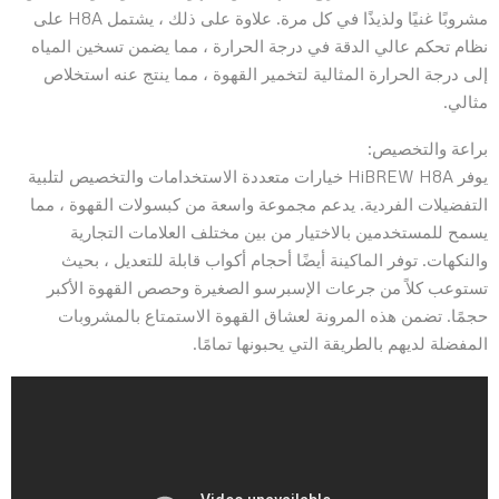
مشروبًا غنيًا ولذيذًا في كل مرة. علاوة على ذلك ، يشتمل H8A على
نظام تحكم عالي الدقة في درجة الحرارة ، مما يضمن تسخين المياه
إلى درجة الحرارة المثالية لتخمير القهوة ، مما ينتج عنه استخلاص
مثالي.
براعة والتخصيص:
يوفر HiBREW H8A خيارات متعددة الاستخدامات والتخصيص لتلبية
التفضيلات الفردية. يدعم مجموعة واسعة من كبسولات القهوة ، مما
يسمح للمستخدمين بالاختيار من بين مختلف العلامات التجارية
والنكهات. توفر الماكينة أيضًا أحجام أكواب قابلة للتعديل ، بحيث
تستوعب كلاً من جرعات الإسبرسو الصغيرة وحصص القهوة الأكبر
حجمًا. تضمن هذه المرونة لعشاق القهوة الاستمتاع بالمشروبات
المفضلة لديهم بالطريقة التي يحبونها تمامًا.