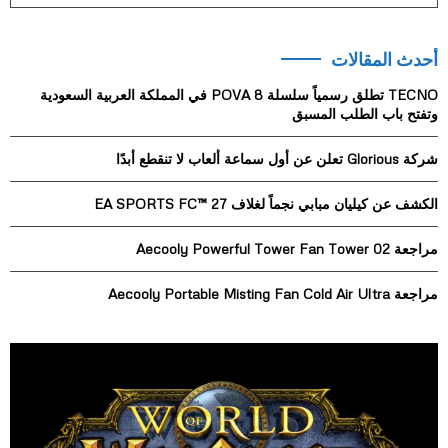
a
S
r
أحدث المقالات
c
E
h
TECNO تطلق رسمياً سلسلة POVA 8 في المملكة العربية السعودية
f
A
وتفتح باب الطلب المسبق
o
r
R
شركة Glorious تعلن عن أول سماعة ألعاب لا تنقطع أبدًا
:
C
الكشف عن كيليان مبابي نجماً لغلاف EA SPORTS FC™ 27
H
مراجعة Aecooly Powerful Tower Fan Tower 02
مراجعة Aecooly Portable Misting Fan Cold Air Ultra