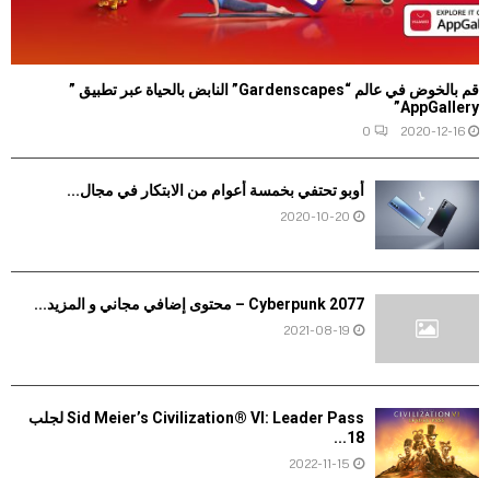
قم بالخوض في عالم “Gardenscapes” النابض بالحياة عبر تطبيق ”
AppGallery”
0
2020-12-16
أوبو تحتفي بخمسة أعوام من الابتكار في مجال...
2020-10-20
Cyberpunk 2077 – محتوى إضافي مجاني و المزيد...
2021-08-19
Sid Meier’s Civilization® VI: Leader Pass لجلب
18...
2022-11-15